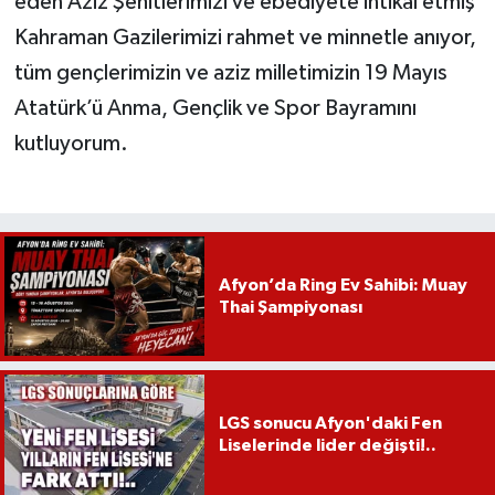
eden Aziz Şehitlerimizi ve ebediyete intikal etmiş
Kahraman Gazilerimizi rahmet ve minnetle anıyor,
tüm gençlerimizin ve aziz milletimizin 19 Mayıs
Atatürk’ü Anma, Gençlik ve Spor Bayramını
kutluyorum.
Afyon’da Ring Ev Sahibi: Muay
Thai Şampiyonası
LGS sonucu Afyon'daki Fen
Liselerinde lider değişti!..