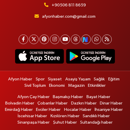
+90506 811 8659
afyonhaber.com@gmail.com
Afyon Haber
Spor
Siyaset
Asayiş Yaşam
Sağlık
Eğitim
Sivil Toplum
Ekonomi
Magazin
Etkinlikler
Afyon Çay Haber
Başmakçı Haber
Bayat Haber
Bolvadin Haber
Çobanlar Haber
Dazkırı Haber
Dinar Haber
Emirdağ Haber
Evciler Haber
Hocalar Haber
İhsaniye Haber
İscehisar Haber
Kızılören Haber
Sandıklı Haber
Sinanpaşa Haber
Şuhut Haber
Sultandağı haber