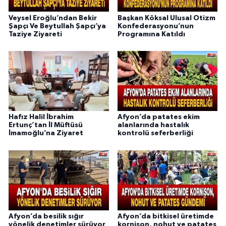
Veysel Eroğlu’ndan Bekir
Başkan Köksal Ulusal Otizm
Şapçı Ve Beytullah Şapçı’ya
Konfederasyonu’nun
Taziye Ziyareti
Programına Katıldı
Hafız Halil İbrahim
Afyon’da patates ekim
Ertunç’tan İl Müftüsü
alanlarında hastalık
İmamoğlu’na Ziyaret
kontrolü seferberliği
Afyon’da besilik sığır
Afyon’da bitkisel üretimde
yönelik denetimler sürüyor
kornişon, nohut ve patates