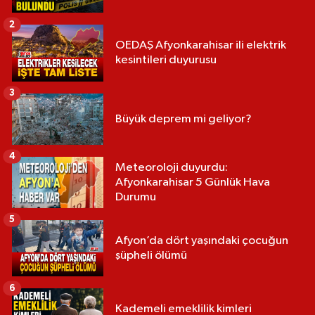
2
OEDAŞ Afyonkarahisar ili elektrik
kesintileri duyurusu
3
Büyük deprem mi geliyor?
4
Meteoroloji duyurdu:
Afyonkarahisar 5 Günlük Hava
Durumu
5
Afyon’da dört yaşındaki çocuğun
şüpheli ölümü
6
Kademeli emeklilik kimleri