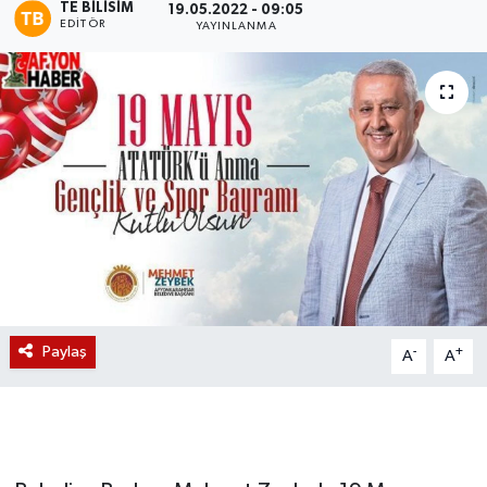
TE BILISIM
19.05.2022 - 09:05
EDITÖR
YAYINLANMA
Magazin
Etkinlikler
Paylaş
-
+
A
A