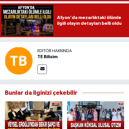
Afyon'da mezarlıktaki ölümle
ilgili olayın detayları belli oldu
EDITÖR HAKKINDA
TE Bilisim
Bunlar da ilginizi çekebilir