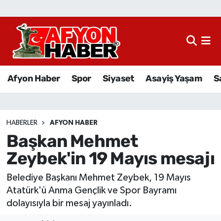
Afyon Haber
Siyaset
Afyon Haber
Spor
Siyaset
Asayiş Yaşam
S
Spor
Asayiş Yaşam
HABERLER
AFYON HABER
Başkan Mehmet
Sağlık
Zeybek'in 19 Mayıs mesajı
Eğitim
Belediye Başkanı Mehmet Zeybek, 19 Mayıs
Sivil Toplum
Atatürk'ü Anma Gençlik ve Spor Bayramı
dolayısıyla bir mesaj yayınladı.
Ekonomi