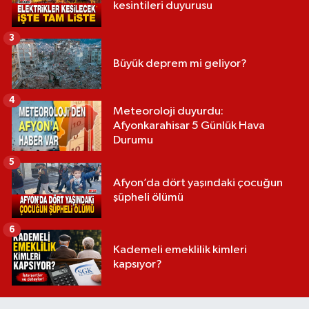
kesintileri duyurusu
3
Büyük deprem mi geliyor?
4
Meteoroloji duyurdu:
Afyonkarahisar 5 Günlük Hava
Durumu
5
Afyon’da dört yaşındaki çocuğun
şüpheli ölümü
6
Kademeli emeklilik kimleri
kapsıyor?