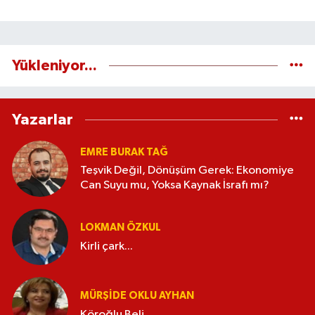
Yükleniyor...
Yazarlar
EMRE BURAK TAĞ
Teşvik Değil, Dönüşüm Gerek: Ekonomiye
Can Suyu mu, Yoksa Kaynak İsrafı mı?
LOKMAN ÖZKUL
Kirli çark...
MÜRŞIDE OKLU AYHAN
Köroğlu Beli...