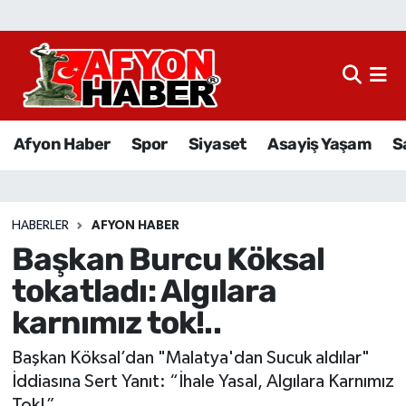
Afyon Haber
Siyaset
Afyon Haber
Spor
Siyaset
Asayiş Yaşam
S
Spor
Asayiş Yaşam
HABERLER
AFYON HABER
Başkan Burcu Köksal
Sağlık
tokatladı: Algılara
Eğitim
karnımız tok!..
Sivil Toplum
Başkan Köksal’dan "Malatya'dan Sucuk aldılar"
İddiasına Sert Yanıt: “İhale Yasal, Algılara Karnımız
Ekonomi
Tok!”