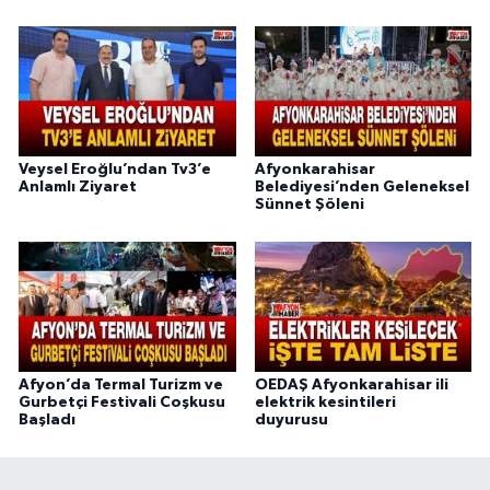
Veysel Eroğlu’ndan Tv3’e
Afyonkarahisar
Anlamlı Ziyaret
Belediyesi’nden Geleneksel
Sünnet Şöleni
Afyon’da Termal Turizm ve
OEDAŞ Afyonkarahisar ili
Gurbetçi Festivali Coşkusu
elektrik kesintileri
Başladı
duyurusu