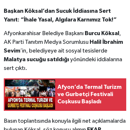
Başkan Köksal’dan Sucuk İddiasına Sert
Yanıt: “İhale Yasal, Algılara Karnımız Tok!”
Afyonkarahisar Belediye Başkanı
Burcu Köksal
,
AK Parti Tanıtım Medya Sorumlusu
Halil İbrahim
Sevim
’in, belediyeye ait sosyal tesislerde
Malatya sucuğu satıldığı
yönündeki iddialarına
sert çıktı.
Afyon’da Termal Turizm
ve Gurbetçi Festivali
Coşkusu Başladı
Basın toplantısında konuyla ilgili net açıklamalarda
bulunan Köksal, söz konusu alımın
EKAP