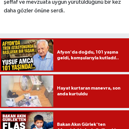
şeffaf ve mevzuata uygun yürütüldüğünü bir kez
daha gözler önüne serdi.
Afyon'da doğdu, 101 yaşına
geldi, komşularıyla kutladı!..
Hayat kurtaran manevra, son
anda kurtuldu
Bakan Akın Gürlek'ten