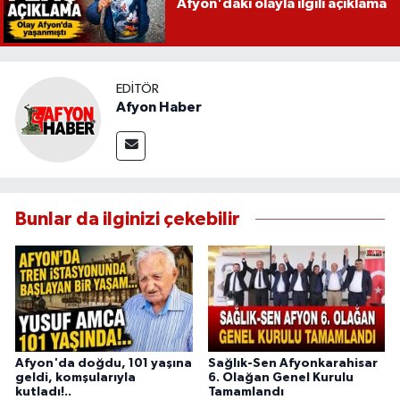
Afyon'daki olayla ilgili açıklama
EDITÖR
Afyon Haber
Bunlar da ilginizi çekebilir
Afyon'da doğdu, 101 yaşına
Sağlık-Sen Afyonkarahisar
geldi, komşularıyla
6. Olağan Genel Kurulu
kutladı!..
Tamamlandı