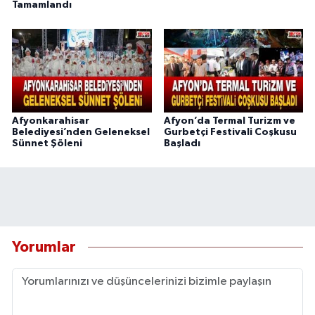
Tamamlandı
Afyonkarahisar
Afyon’da Termal Turizm ve
Belediyesi’nden Geleneksel
Gurbetçi Festivali Coşkusu
Sünnet Şöleni
Başladı
Yorumlar