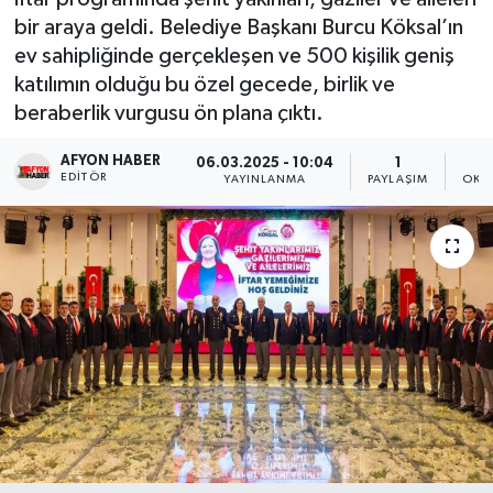
bir araya geldi. Belediye Başkanı Burcu Köksal’ın
Magazin
ev sahipliğinde gerçekleşen ve 500 kişilik geniş
katılımın olduğu bu özel gecede, birlik ve
Etkinlikler
beraberlik vurgusu ön plana çıktı.
AFYON HABER
06.03.2025 - 10:04
1
EDITÖR
YAYINLANMA
PAYLAŞIM
OKU