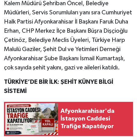
Kalem Müdürü Şehriban Öncel, Belediye
Müdürleri, Servis Sorumluları yanı sıra Cumhuriyet
Halk Partisi Afyonkarahisar İl Başkanı Faruk Duha
Erhan, CHP Merkez İlçe Başkanı Büşra Dişçioğlu
Çetinöz, Belediye Meclis Üyeleri, Türkiye Harp
Malulü Gaziler, Şehit Dul ve Yetimleri Derneği
Afyonkarahisar Şube Başkanı İsmail Kumartaşlı,
çok sayıda şehit yakını, gazi ve aileleri katıldı.
TÜRKİYE’DE BİR İLK: ŞEHİT KÜNYE BİLGİ
SİSTEMİ
Afyonkarahisar'da
İstasyon Caddesi
Trafiğe Kapatılıyor