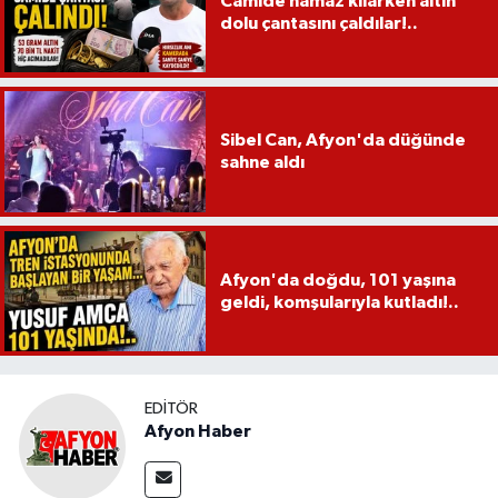
Camide namaz kılarken altın
dolu çantasını çaldılar!..
Sibel Can, Afyon'da düğünde
sahne aldı
Afyon'da doğdu, 101 yaşına
geldi, komşularıyla kutladı!..
EDITÖR
Afyon Haber