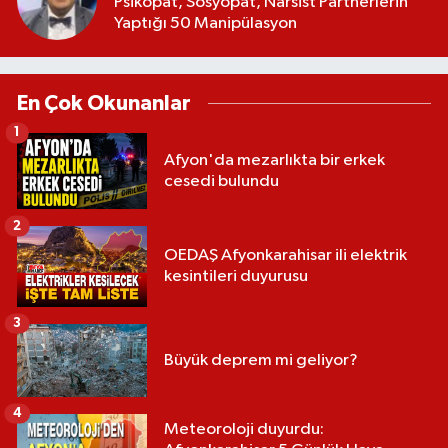
Psikopat, Sosyopat, Narsist Partnerlerin
Yaptığı 50 Manipülasyon
En Çok Okunanlar
1
Afyon'da mezarlıkta bir erkek
cesedi bulundu
2
OEDAŞ Afyonkarahisar ili elektrik
kesintileri duyurusu
3
Büyük deprem mi geliyor?
4
Meteoroloji duyurdu: