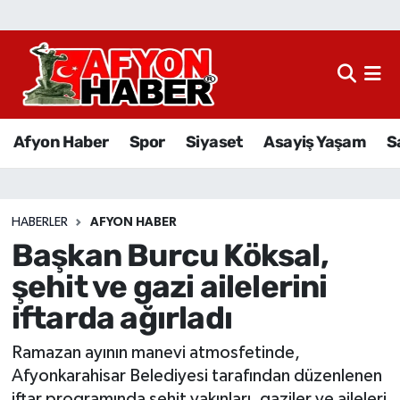
Afyon Haber
Siyaset
Afyon Haber
Spor
Siyaset
Asayiş Yaşam
S
Spor
Asayiş Yaşam
HABERLER
AFYON HABER
Başkan Burcu Köksal,
Sağlık
şehit ve gazi ailelerini
Eğitim
iftarda ağırladı
Sivil Toplum
Ramazan ayının manevi atmosfetinde,
Afyonkarahisar Belediyesi tarafından düzenlenen
Ekonomi
iftar programında şehit yakınları, gaziler ve aileleri