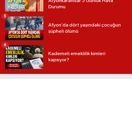
Afyonkarahisar 5 Günlük Hava
Durumu
5
Afyon’da dört yaşındaki çocuğun
şüpheli ölümü
6
Kademeli emeklilik kimleri
kapsıyor?