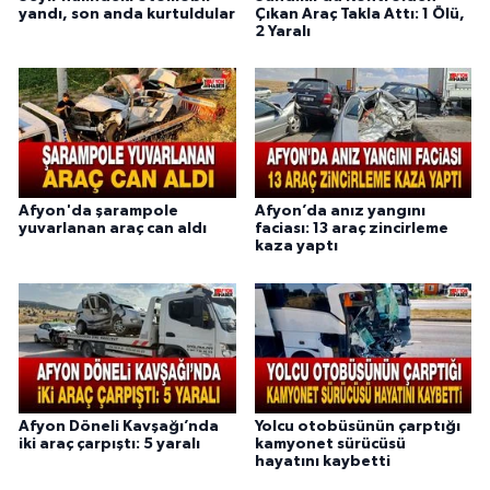
yandı, son anda kurtuldular
Çıkan Araç Takla Attı: 1 Ölü,
2 Yaralı
Afyon'da şarampole
Afyon’da anız yangını
yuvarlanan araç can aldı
faciası: 13 araç zincirleme
kaza yaptı
Afyon Döneli Kavşağı’nda
Yolcu otobüsünün çarptığı
iki araç çarpıştı: 5 yaralı
kamyonet sürücüsü
hayatını kaybetti