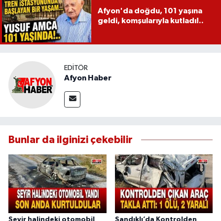
Afyon'da doğdu, 101 yaşına
geldi, komşularıyla kutladı!..
EDITÖR
Afyon Haber
Bunlar da ilginizi çekebilir
Seyir halindeki otomobil
Sandıklı’da Kontrolden