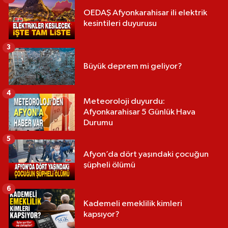
OEDAŞ Afyonkarahisar ili elektrik
kesintileri duyurusu
3
Büyük deprem mi geliyor?
4
Meteoroloji duyurdu:
Afyonkarahisar 5 Günlük Hava
Durumu
5
Afyon’da dört yaşındaki çocuğun
şüpheli ölümü
6
Kademeli emeklilik kimleri
kapsıyor?