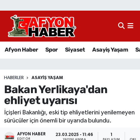
Afyon Haber
Siyaset
Afyon Haber
Spor
Siyaset
Asayiş Yaşam
S
Spor
Asayiş Yaşam
HABERLER
ASAYIŞ YAŞAM
Bakan Yerlikaya'dan
Sağlık
ehliyet uyarısı
Eğitim
İçişleri Bakanlığı, eski tip ehliyetlerini yenilemeyen
Sivil Toplum
sürücüler için önemli bir uyarıda bulundu.
AFYON HABER
Ekonomi
23.03.2025 - 11:46
1
EDITÖR
YAYINLANMA
PAYLAŞIM
OKUN