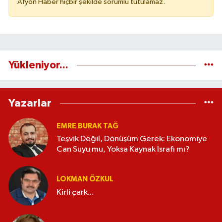
Afyon Haber hiçbir şekilde sorumlu tutulamaz.
Yükleniyor...
Yazarlar
EMRE BURAK TAĞ
Teşvik Değil, Dönüşüm Gerek: Ekonomiye
Can Suyu mu, Yoksa Kaynak İsrafı mı?
LOKMAN ÖZKUL
Kirli çark...