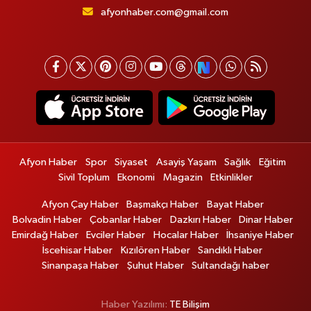
afyonhaber.com@gmail.com
Afyon Haber
Spor
Siyaset
Asayiş Yaşam
Sağlık
Eğitim
Sivil Toplum
Ekonomi
Magazin
Etkinlikler
Afyon Çay Haber
Başmakçı Haber
Bayat Haber
Bolvadin Haber
Çobanlar Haber
Dazkırı Haber
Dinar Haber
Emirdağ Haber
Evciler Haber
Hocalar Haber
İhsaniye Haber
İscehisar Haber
Kızılören Haber
Sandıklı Haber
Sinanpaşa Haber
Şuhut Haber
Sultandağı haber
Haber Yazılımı:
TE Bilişim