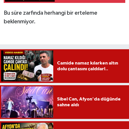
Bu süre zarfında herhangi bir erteleme
beklenmiyor.
Camide namaz kılarken altın
dolu çantasını çaldılar!..
Sibel Can, Afyon'da düğünde
sahne aldı