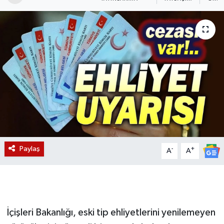
Magazin
Etkinlikler
Paylaş
-
+
A
A
İçişleri Bakanlığı, eski tip ehliyetlerini yenilemeyen