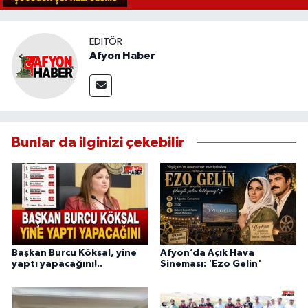
EDITÖR
Afyon Haber
Bunlar da ilginizi çekebilir
Başkan Burcu Köksal, yine
Afyon’da Açık Hava
yaptı yapacağını!..
Sineması: 'Ezo Gelin'