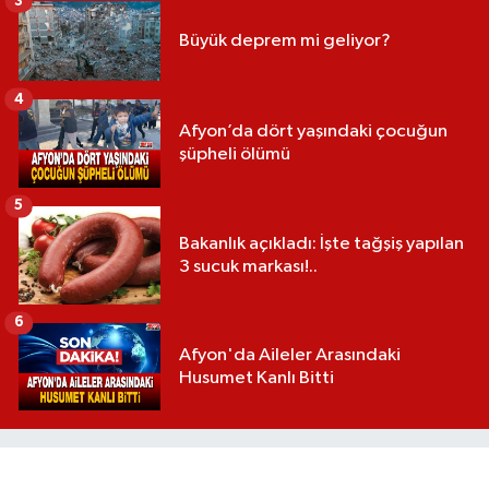
3
Büyük deprem mi geliyor?
4
Afyon’da dört yaşındaki çocuğun
şüpheli ölümü
5
Bakanlık açıkladı: İşte tağşiş yapılan
3 sucuk markası!..
6
Afyon'da Aileler Arasındaki
Husumet Kanlı Bitti