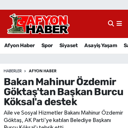
Afyon Haber
Siyaset
Afyon Haber
Spor
Siyaset
Asayiş Yaşam
S
Spor
Asayiş Yaşam
HABERLER
AFYON HABER
Bakan Mahinur Özdemir
Sağlık
Göktaş'tan Başkan Burcu
Eğitim
Köksal'a destek
Sivil Toplum
Aile ve Sosyal Hizmetler Bakanı Mahinur Özdemir
Göktaş, AK Parti'ye katılan Belediye Başkanı
Ekonomi
Burcu Köksal'ı tebrik etti.