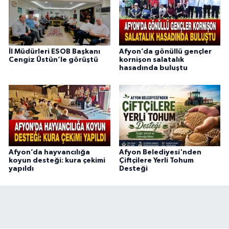
İl Müdürleri ESOB Başkanı
Afyon’da gönüllü gençler
Cengiz Üstün’le görüştü
kornişon salatalık
hasadında buluştu
Afyon’da hayvancılığa
Afyon Belediyesi'nden
koyun desteği: kura çekimi
Çiftçilere Yerli Tohum
yapıldı
Desteği