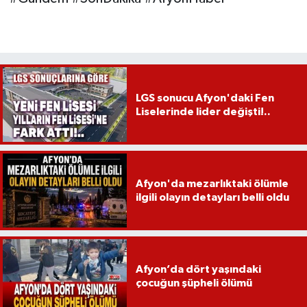
LGS sonucu Afyon'daki Fen
Liselerinde lider değişti!..
Afyon'da mezarlıktaki ölümle
ilgili olayın detayları belli oldu
Afyon’da dört yaşındaki
çocuğun şüpheli ölümü