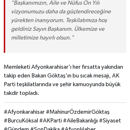
"Başkanımızın, Aile ve Nüfus On Yılı
vizyonumuzu daha da güçlendireceğine
yürekten inanıyorum. Teşkilatımıza hoş
geldiniz Sayın Başkanım. Ülkemize ve
milletimize hayırlı olsun."
Memleketi Afyonkarahisar'ı her fırsatta yakından
takip eden Bakan Göktaş'ın bu sıcak mesajı, AK
Parti teşkilatlarında ve şehir kamuoyunda büyük
takdir topladı.
#Afyonkarahisar #MahinurÖzdemirGöktaş
#BurcuKöksal #AKParti #AileBakanlığı #Siyaset
#Gündem #SonDakika #AfyonHaber