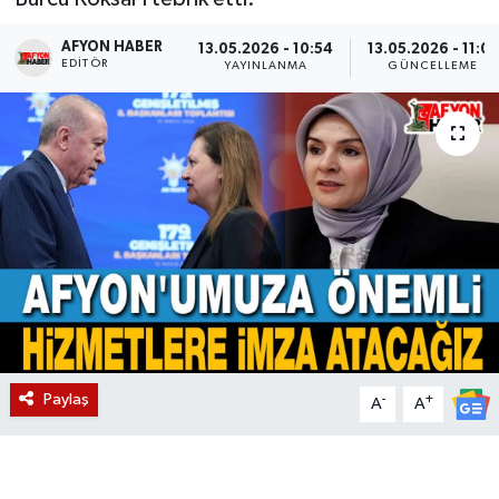
Magazin
AFYON HABER
13.05.2026 - 10:54
13.05.2026 - 11:07
EDITÖR
YAYINLANMA
GÜNCELLEME
Etkinlikler
Paylaş
-
+
A
A