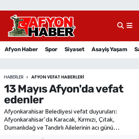
Afyon Haber
Siyaset
Afyon Haber
Spor
Siyaset
Asayiş Yaşam
S
Spor
Asayiş Yaşam
HABERLER
AFYON VEFAT HABERLERI
13 Mayıs Afyon'da vefat
Sağlık
edenler
Eğitim
Afyonkarahisar Belediyesi vefat duyuruları:
Sivil Toplum
Afyonkarahisar'da Karacak, Kırmızı, Çıtak,
Dumanlıdağ ve Tandırlı Ailelerinin acı günü...
Ekonomi