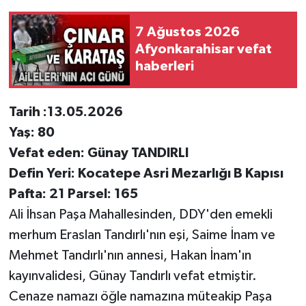
7 Ağustos 2026
Afyonkarahisar vefat
haberleri
Tarih :13.05.2026
Yaş: 80
Vefat eden: Günay TANDIRLI
Defin Yeri: Kocatepe Asri Mezarlığı B Kapısı
Pafta: 21 Parsel: 165
Ali İhsan Paşa Mahallesinden, DDY'den emekli
merhum Eraslan Tandırlı'nın eşi, Saime İnam ve
Mehmet Tandırlı'nın annesi, Hakan İnam'ın
kayınvalidesi, Günay Tandırlı vefat etmiştir.
Cenaze namazı öğle namazına müteakip Paşa