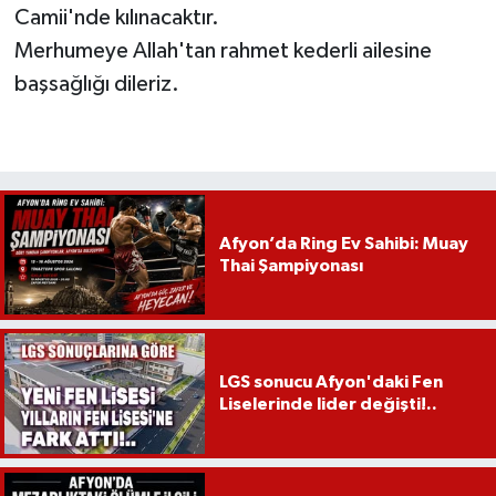
Camii'nde kılınacaktır.
Merhumeye Allah'tan rahmet kederli ailesine
başsağlığı dileriz.
Afyon’da Ring Ev Sahibi: Muay
Thai Şampiyonası
LGS sonucu Afyon'daki Fen
Liselerinde lider değişti!..