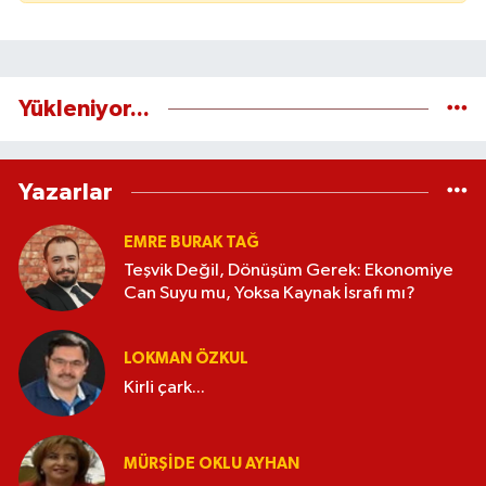
Yükleniyor...
Yazarlar
EMRE BURAK TAĞ
Teşvik Değil, Dönüşüm Gerek: Ekonomiye
Can Suyu mu, Yoksa Kaynak İsrafı mı?
LOKMAN ÖZKUL
Kirli çark...
MÜRŞIDE OKLU AYHAN