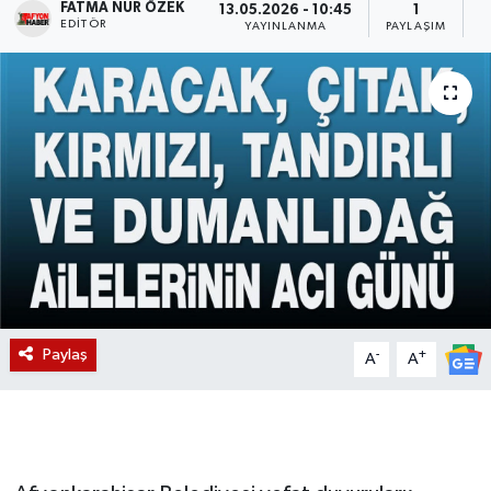
FATMA NUR ÖZEK
13.05.2026 - 10:45
1
EDITÖR
YAYINLANMA
PAYLAŞIM
O
Magazin
Etkinlikler
Paylaş
-
+
A
A