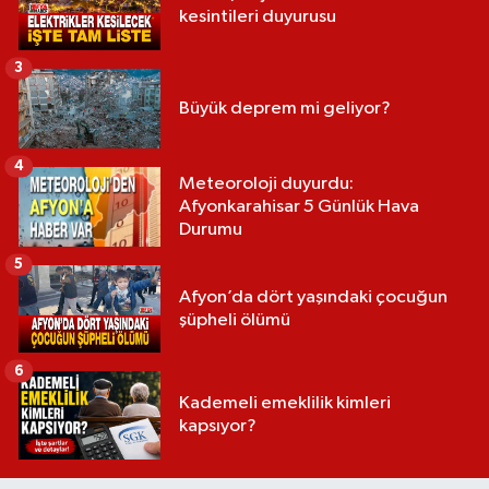
kesintileri duyurusu
3
Büyük deprem mi geliyor?
4
Meteoroloji duyurdu:
Afyonkarahisar 5 Günlük Hava
Durumu
5
Afyon’da dört yaşındaki çocuğun
şüpheli ölümü
6
Kademeli emeklilik kimleri
kapsıyor?