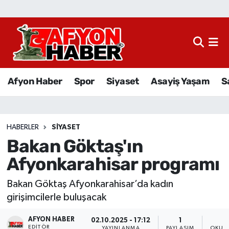
Afyon Haber
Siyaset
Afyon Haber
Spor
Siyaset
Asayiş Yaşam
S
Spor
Asayiş Yaşam
HABERLER
SIYASET
Bakan Göktaş'ın
Sağlık
Afyonkarahisar programı
Eğitim
Bakan Göktaş Afyonkarahisar’da kadın
Sivil Toplum
girişimcilerle buluşacak
AFYON HABER
Ekonomi
02.10.2025 - 17:12
1
EDITÖR
YAYINLANMA
PAYLAŞIM
OKUNM