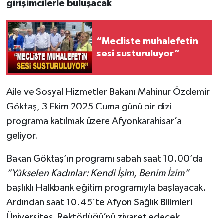
girişimcilerle buluşacak
“Mecliste muhalefetin
sesi susturuluyor”
Aile ve Sosyal Hizmetler Bakanı Mahinur Özdemir
Göktaş, 3 Ekim 2025 Cuma günü bir dizi
programa katılmak üzere Afyonkarahisar’a
geliyor.
Bakan Göktaş’ın programı sabah saat 10.00’da
“Yükselen Kadınlar: Kendi İşim, Benim İzim”
başlıklı Halkbank eğitim programıyla başlayacak.
Ardından saat 10.45’te Afyon Sağlık Bilimleri
Üniversitesi Rektörlüğü’nü ziyaret edecek.