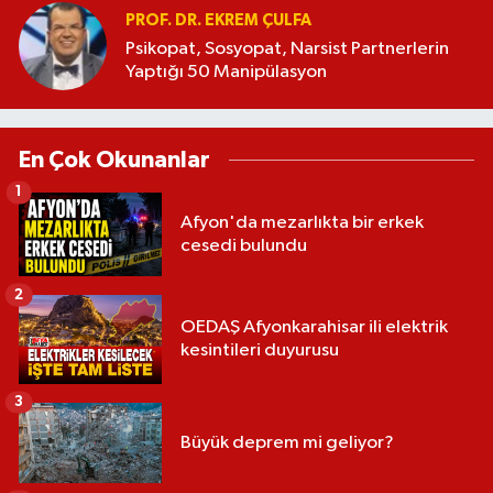
PROF. DR. EKREM ÇULFA
Psikopat, Sosyopat, Narsist Partnerlerin
Yaptığı 50 Manipülasyon
En Çok Okunanlar
1
Afyon'da mezarlıkta bir erkek
cesedi bulundu
2
OEDAŞ Afyonkarahisar ili elektrik
kesintileri duyurusu
3
Büyük deprem mi geliyor?