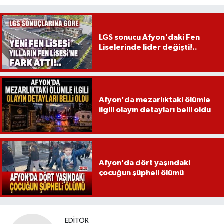
LGS sonucu Afyon'daki Fen
Liselerinde lider değişti!..
Afyon'da mezarlıktaki ölümle
ilgili olayın detayları belli oldu
Afyon’da dört yaşındaki
çocuğun şüpheli ölümü
EDITÖR