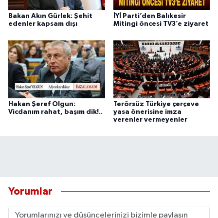
Bakan Akın Gürlek: Şehit
İYİ Parti’den Balıkesir
edenler kapsam dışı
Mitingi öncesi TV3’e ziyaret
Hakan Şeref Olgun:
Terörsüz Türkiye çerçeve
Vicdanım rahat, başım dik!..
yasa önerisine imza
verenler vermeyenler
Yorumlar