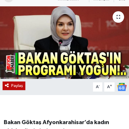
Magazin
Etkinlikler
Paylaş
-
+
A
A
Bakan Göktaş Afyonkarahisar’da kadın