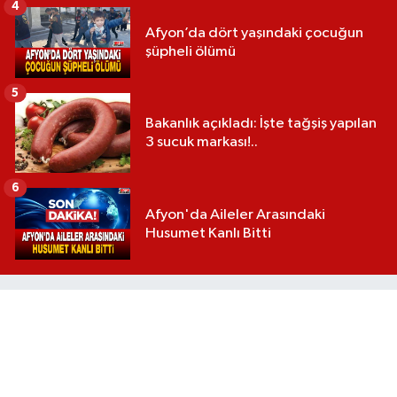
4
Afyon’da dört yaşındaki çocuğun
şüpheli ölümü
5
Bakanlık açıkladı: İşte tağşiş yapılan
3 sucuk markası!..
6
Afyon'da Aileler Arasındaki
Husumet Kanlı Bitti