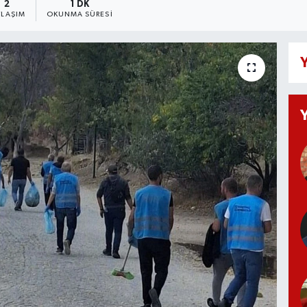
2
1 DK
YLAŞIM
OKUNMA SÜRESI
Y