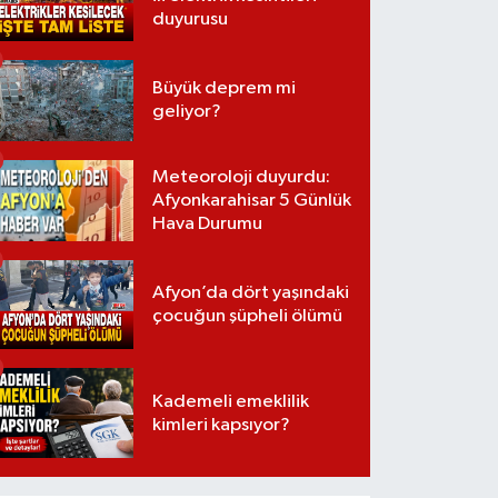
duyurusu
Büyük deprem mi
geliyor?
Meteoroloji duyurdu:
Afyonkarahisar 5 Günlük
Hava Durumu
Afyon’da dört yaşındaki
çocuğun şüpheli ölümü
Kademeli emeklilik
kimleri kapsıyor?