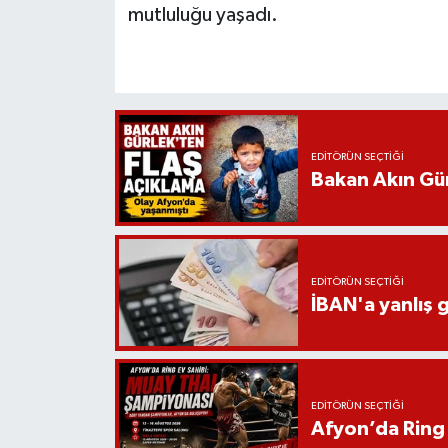
mutluluğu yaşadı.
EDITÖRÜN SEÇTIĞI
Bakan Akın Gür
EDITÖRÜN SEÇTIĞI
İBAN'a yanlış g
EDITÖRÜN SEÇTIĞI
Afyon’da Ring 