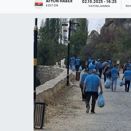
AFYON HABER
02.10.2025 - 16:25
EDITÖR
YAYINLANMA
PA
Magazin
Etkinlikler