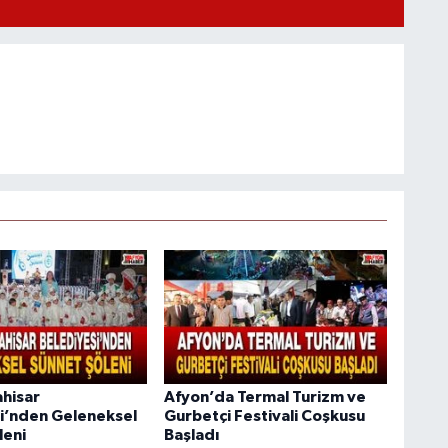
hisar
Afyon’da Termal Turizm ve
i’nden Geleneksel
Gurbetçi Festivali Coşkusu
leni
Başladı