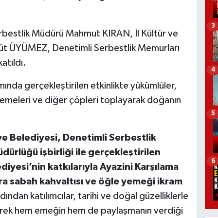
3
erbestlik Müdürü Mahmut KIRAN, İl Kültür ve
t ÜYÜMEZ, Denetimli Serbestlik Memurları
atıldı.
4
nda gerçekleştirilen etkinlikte yükümlüler,
lzemeleri ve diğer çöpleri toplayarak doğanın
5
e Belediyesi, Denetimli Serbestlik
dürlüğü işbirliği ile gerçekleştirilen
6
diyesi’nin katkılarıyla Ayazini Karşılama
ra sabah kahvaltısı ve öğle yemeği ikram
ından katılımcılar, tarihi ve doğal güzelliklerle
lerek hem emeğin hem de paylaşmanın verdiği