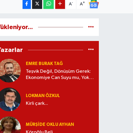
-
+
A
A
ükleniyor...
Yazarlar
EMRE BURAK TAĞ
Teşvik Değil, Dönüşüm Gerek:
Ekonomiye Can Suyu mu, Yoksa
Kaynak İsrafı mı?
LOKMAN ÖZKUL
Kirli çark...
MÜRŞIDE OKLU AYHAN
Köroğlu Beli...