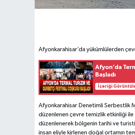
Afyonkarahisar’da yükümlülerden çevr
Afyon’da Term
Başladı
İçeriği Görüntül
Afyonkarahisar Denetimli Serbestlik M
düzenlenen çevre temizlik etkinliği il
düzenlenerek bölgenin tarihi ve turist
insan eliyle kirlenen doğal ortamın te