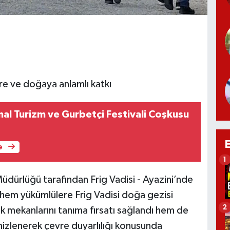
e ve doğaya anlamlı katkı
al Turizm ve Gurbetçi Festivali Coşkusu
e
1
üdürlüğü tarafından Frig Vadisi - Ayazini’nde
e hem yükümlülere Frig Vadisi doğa gezisi
2
ik mekanlarını tanıma fırsatı sağlandı hem de
mizlenerek çevre duyarlılığı konusunda