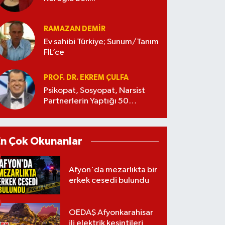
RAMAZAN DEMİR
Ev sahibi Türkiye; Sunum/Tanım
FİL’ce
PROF. DR. EKREM ÇULFA
Psikopat, Sosyopat, Narsist
Partnerlerin Yaptığı 50
Manipülasyon
En Çok Okunanlar
Afyon'da mezarlıkta bir
erkek cesedi bulundu
OEDAŞ Afyonkarahisar
ili elektrik kesintileri