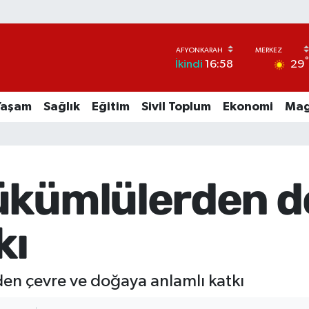
29
İkindi
16:58
Yaşam
Sağlık
Eğitim
Sivil Toplum
Ekonomi
Mag
ükümlülerden 
kı
en çevre ve doğaya anlamlı katkı