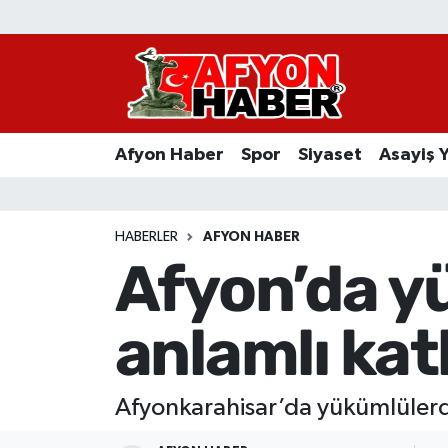
Afyon Haber
Siyaset
Afyon Haber
Spor
Siyaset
Asayiş 
Spor
Asayiş Yaşam
HABERLER
AFYON HABER
Afyon’da y
Sağlık
anlamlı kat
Eğitim
Sivil Toplum
Afyonkarahisar’da yükümlülerd
Ekonomi