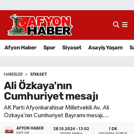
Afyon Haber
Siyaset
Afyon Haber
Spor
Siyaset
Asayiş Yaşam
S
Spor
Asayiş Yaşam
HABERLER
SIYASET
Ali Özkaya'nın
Sağlık
Cumhuriyet mesajı
Eğitim
AK Parti Afyonkarahisar Milletvekili Av. Ali
Sivil Toplum
Özkaya'nın Cumhuriyet Bayramı mesajı...
AFYON HABER
Ekonomi
28.10.2024 - 13:02
1 DK
EDITÖR
YAYINLANMA
OKUNMA SÜRESI