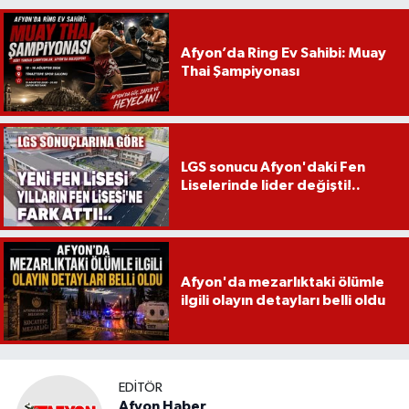
Afyon’da Ring Ev Sahibi: Muay
Thai Şampiyonası
LGS sonucu Afyon'daki Fen
Liselerinde lider değişti!..
Afyon'da mezarlıktaki ölümle
ilgili olayın detayları belli oldu
EDITÖR
Afyon Haber