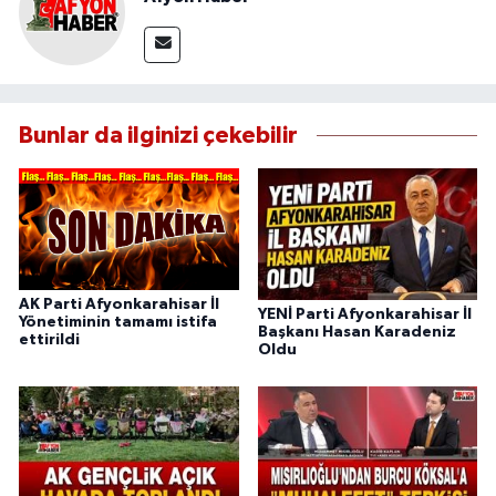
Bunlar da ilginizi çekebilir
AK Parti Afyonkarahisar İl
YENİ Parti Afyonkarahisar İl
Yönetiminin tamamı istifa
Başkanı Hasan Karadeniz
ettirildi
Oldu