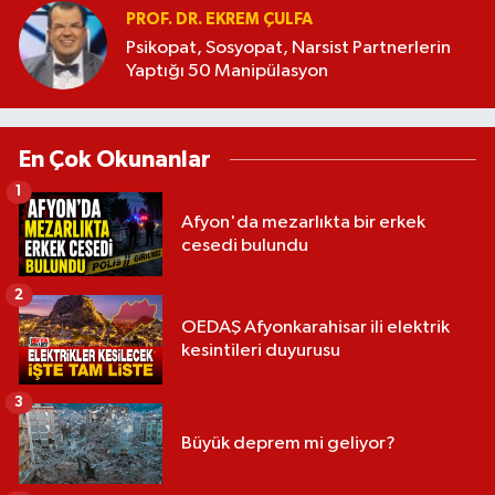
PROF. DR. EKREM ÇULFA
Psikopat, Sosyopat, Narsist Partnerlerin
Yaptığı 50 Manipülasyon
En Çok Okunanlar
1
Afyon'da mezarlıkta bir erkek
cesedi bulundu
2
OEDAŞ Afyonkarahisar ili elektrik
kesintileri duyurusu
3
Büyük deprem mi geliyor?