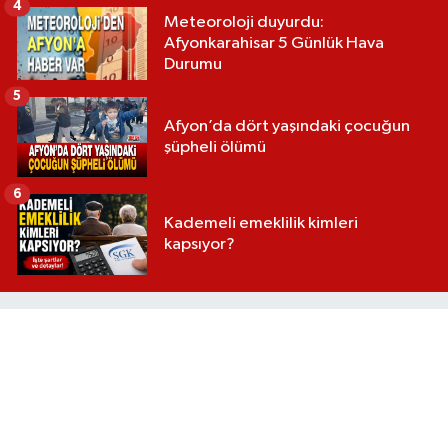
4
Meteoroloji duyurdu:
Afyonkarahisar 5 Günlük Hava
Durumu
5
Afyon’da dört yaşındaki çocuğun
şüpheli ölümü
6
Kademeli emeklilik kimleri
kapsıyor?