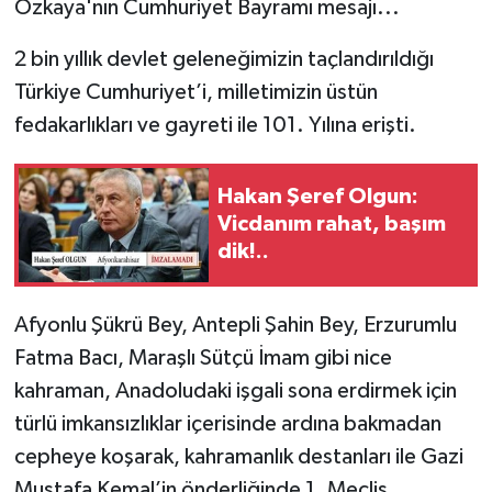
Özkaya'nın Cumhuriyet Bayramı mesajı...
2 bin yıllık devlet geleneğimizin taçlandırıldığı
Türkiye Cumhuriyet’i, milletimizin üstün
fedakarlıkları ve gayreti ile 101. Yılına erişti.
Hakan Şeref Olgun:
Vicdanım rahat, başım
dik!..
Afyonlu Şükrü Bey, Antepli Şahin Bey, Erzurumlu
Fatma Bacı, Maraşlı Sütçü İmam gibi nice
kahraman, Anadoludaki işgali sona erdirmek için
türlü imkansızlıklar içerisinde ardına bakmadan
cepheye koşarak, kahramanlık destanları ile Gazi
Mustafa Kemal’in önderliğinde 1. Meclis