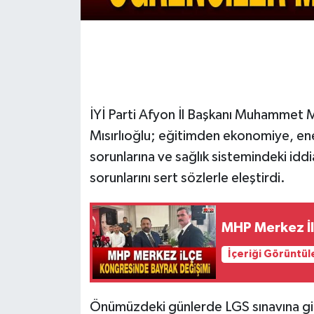
İYİ Parti Afyon İl Başkanı Muhammet Mıs
Mısırlıoğlu; eğitimden ekonomiye, ener
sorunlarına ve sağlık sistemindeki idd
sorunlarını sert sözlerle eleştirdi.
MHP Merkez İl
İçeriği Görüntül
Önümüzdeki günlerde LGS sınavına gir