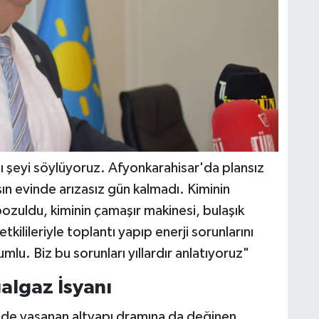
ynı şeyi söylüyoruz. Afyonkarahisar'da plansız
şın evinde arızasız gün kalmadı. Kiminin
ozuldu, kiminin çamaşır makinesi, bulaşık
ilileriyle toplantı yapıp enerji sorunlarını
u. Biz bu sorunları yıllardır anlatıyoruz"
algaz İsyanı
nde yaşanan altyapı dramına da değinen