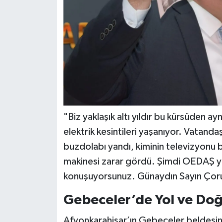
"Biz yaklaşık altı yıldır bu kürsüden a
elektrik kesintileri yaşanıyor. Vatanda
buzdolabı yandı, kiminin televizyonu b
makinesi zarar gördü. Şimdi OEDAŞ yetk
konuşuyorsunuz. Günaydın Sayın Çoruml
Gebeceler’de Yol ve Doğ
Afyonkarahisar’ın Gebeceler beldesi