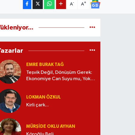
-
+
A
A
ükleniyor...
Yazarlar
EMRE BURAK TAĞ
Teşvik Değil, Dönüşüm Gerek:
Ekonomiye Can Suyu mu, Yoksa
Kaynak İsrafı mı?
LOKMAN ÖZKUL
Kirli çark...
MÜRŞIDE OKLU AYHAN
Köroğlu Beli...