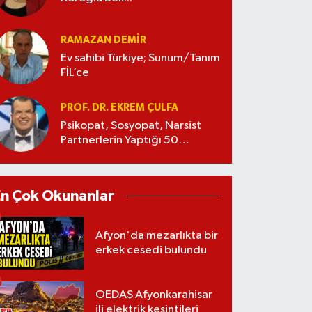
RAMAZAN DEMİR
Ev sahibi Türkiye; Sunum/Tanım
FİL’ce
PROF. DR. EKREM ÇULFA
Psikopat, Sosyopat, Narsist
Partnerlerin Yaptığı 50
Manipülasyon
En Çok Okunanlar
Afyon'da mezarlıkta bir
erkek cesedi bulundu
OEDAŞ Afyonkarahisar
ili elektrik kesintileri