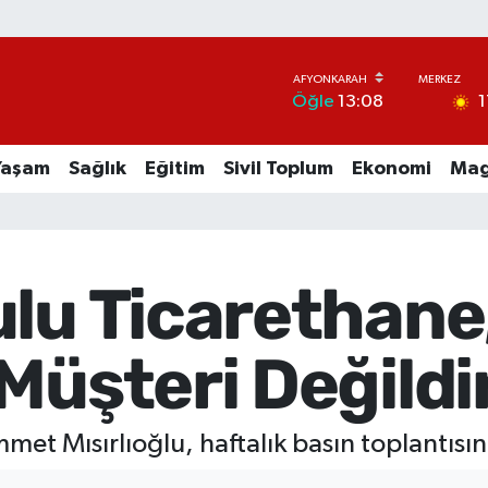
1
Öğle
13:08
Yaşam
Sağlık
Eğitim
Sivil Toplum
Ekonomi
Mag
ulu Ticarethane
Müşteri Değildir
met Mısırlıoğlu, haftalık basın toplantısını