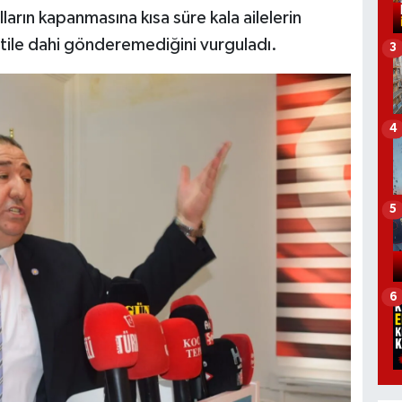
arın kapanmasına kısa süre kala ailelerin
tile dahi gönderemediğini vurguladı.
3
4
5
6