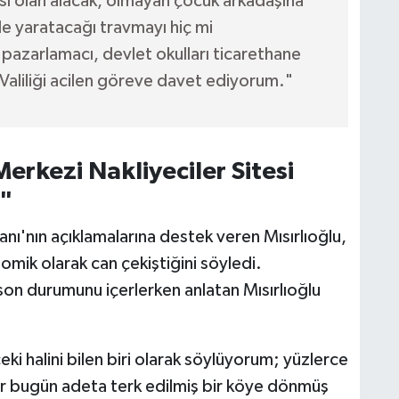
sı olan alacak, olmayan çocuk arkadaşına
e yaratacağı travmayı hiç mi
azarlamacı, devlet okulları ticarethane
 Valiliği acilen göreve davet ediyorum."
erkezi Nakliyeciler Sitesi
"
nı'nın açıklamalarına destek veren Mısırlıoğlu,
omik olarak can çekiştiğini söyledi.
 son durumunu içerlerken anlatan Mısırlıoğlu
eki halini bilen biri olarak söylüyorum; yüzlerce
yer bugün adeta terk edilmiş bir köye dönmüş