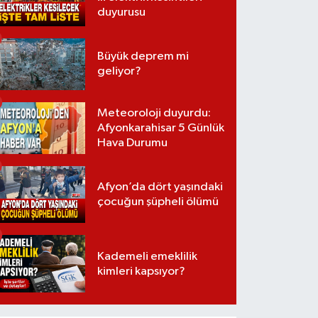
duyurusu
Büyük deprem mi
geliyor?
Meteoroloji duyurdu:
Afyonkarahisar 5 Günlük
Hava Durumu
Afyon’da dört yaşındaki
çocuğun şüpheli ölümü
Kademeli emeklilik
kimleri kapsıyor?