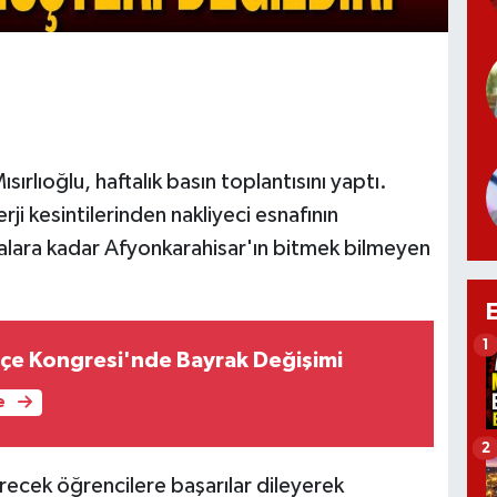
ırlıoğlu, haftalık basın toplantısını yaptı.
ji kesintilerinden nakliyeci esnafının
ialara kadar Afyonkarahisar'ın bitmek bilmeyen
1
çe Kongresi'nde Bayrak Değişimi
e
2
ecek öğrencilere başarılar dileyerek