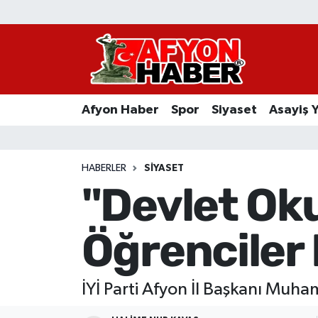
Afyon Haber
Siyaset
Afyon Haber
Spor
Siyaset
Asayiş 
Spor
Asayiş Yaşam
HABERLER
SIYASET
"Devlet Ok
Sağlık
Öğrenciler 
Eğitim
Sivil Toplum
İYİ Parti Afyon İl Başkanı Muham
Ekonomi