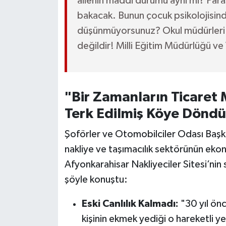
ailenin maddi durumu aynı mı? Para
bakacak. Bunun çocuk psikolojisind
düşünmüyorsunuz? Okul müdürleri p
değildir! Milli Eğitim Müdürlüğü ve
"Bir Zamanların Ticaret M
Terk Edilmiş Köye Döndü
Şoförler ve Otomobilciler Odası Başka
nakliye ve taşımacılık sektörünün ekon
Afyonkarahisar Nakliyeciler Sitesi’nin
şöyle konuştu:
Eski Canlılık Kalmadı:
"30 yıl önc
kişinin ekmek yediği o hareketli 