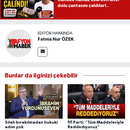
dolu çantasını çaldılar!..
EDITÖR HAKKINDA
Fatma Nur ÖZEK
Bunlar da ilginizi çekebilir
Silah bırakılmadan hukukî
İYİ Parti: "Tüm Maddeleriyle
adım yok
Reddediyoruz”