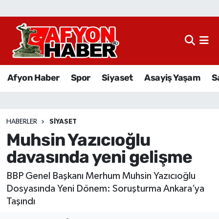
Afyon Haber
Siyaset
Afyon Haber
Spor
Siyaset
Asayiş Yaşam
S
Spor
Asayiş Yaşam
HABERLER
SIYASET
Muhsin Yazıcıoğlu
Sağlık
davasında yeni gelişme
Eğitim
BBP Genel Başkanı Merhum Muhsin Yazıcıoğlu
Sivil Toplum
Dosyasında Yeni Dönem: Soruşturma Ankara’ya
Taşındı
Ekonomi