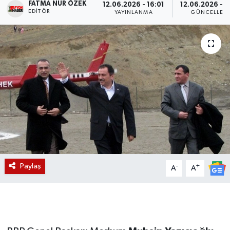
FATMA NUR ÖZEK
12.06.2026 - 16:01
12.06.2026 - 1
EDITÖR
YAYINLANMA
GÜNCELLEM
Magazin
Etkinlikler
Paylaş
-
+
A
A