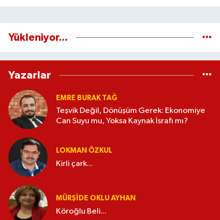
Yükleniyor...
Yazarlar
EMRE BURAK TAĞ
Teşvik Değil, Dönüşüm Gerek: Ekonomiye
Can Suyu mu, Yoksa Kaynak İsrafı mı?
LOKMAN ÖZKUL
Kirli çark...
MÜRŞIDE OKLU AYHAN
Köroğlu Beli...