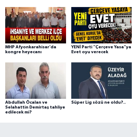
MHP Afyonkarahisar’da
YENİ Parti "Çerçeve Yasa"ya
kongre heyecanı
Evet oyu verecek
Abdullah Öcalan ve
Süper Lig sözü ne oldu?..
Selahattin Demirtaş tahliye
edilecek mi?