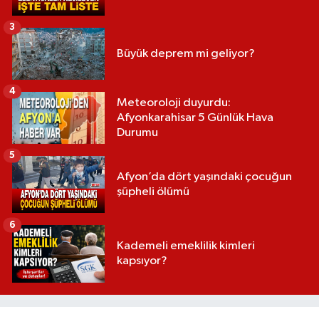
3
Büyük deprem mi geliyor?
4
Meteoroloji duyurdu:
Afyonkarahisar 5 Günlük Hava
Durumu
5
Afyon’da dört yaşındaki çocuğun
şüpheli ölümü
6
Kademeli emeklilik kimleri
kapsıyor?