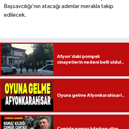
Başsavcılığı'nın atacağı adımlar merakla takip
edilecek.
Afyon'daki pompalı
cinayetlerin nedeni belli oldu!..
Oyuna gelme Afyonkarahisar!..
Camide namaz kılarken altın