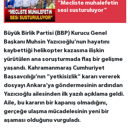
“Mecliste muhalefetin
sesi susturuluyor”
Büyük Birlik Partisi (BBP) Kurucu Genel
Başkanı Muhsin Yazıcıoğlu’nun hayatını
kaybettiği helikopter kazasına ilişkin
yürütülen ana soruşturmada flaş bir gelişme
yaşandı. Kahramanmaraş Cumhuriyet
Başsavcılığı’nın "yetkisizlik" kararı vererek
dosyayı Ankara’ya göndermesinin ardından
Yazıcıoğlu ailesinden ilk yazılı açıklama geldi.
Aile, bu kararın bir kapanış olmadığını,
gerçeğe ulaşma mücadelesinin yeni bir
aşaması olduğunu vurguladı.