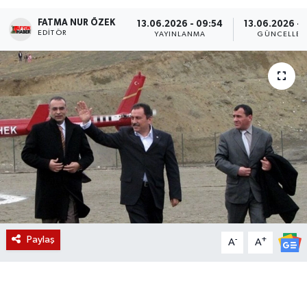
FATMA NUR ÖZEK
Magazin
13.06.2026 - 09:54
13.06.2026 - 
EDITÖR
YAYINLANMA
GÜNCELLEM
Etkinlikler
Paylaş
-
+
A
A