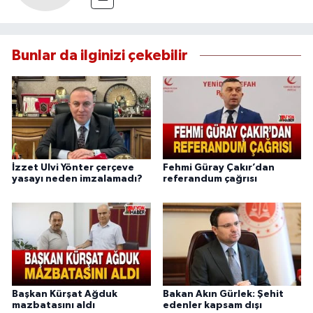
Bunlar da ilginizi çekebilir
İzzet Ulvi Yönter çerçeve
Fehmi Güray Çakır’dan
yasayı neden imzalamadı?
referandum çağrısı
Başkan Kürşat Ağduk
Bakan Akın Gürlek: Şehit
mazbatasını aldı
edenler kapsam dışı