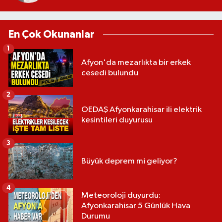
En Çok Okunanlar
1
Afyon'da mezarlıkta bir erkek
cesedi bulundu
2
OEDAŞ Afyonkarahisar ili elektrik
kesintileri duyurusu
3
Büyük deprem mi geliyor?
4
Meteoroloji duyurdu:
Afyonkarahisar 5 Günlük Hava
Durumu