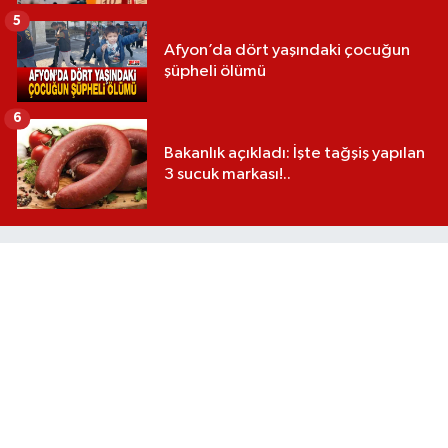
5
Afyon’da dört yaşındaki çocuğun
şüpheli ölümü
6
Bakanlık açıkladı: İşte tağşiş yapılan
3 sucuk markası!..