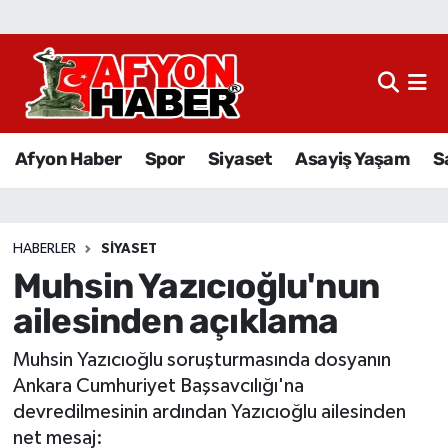
Afyon Haber
Siyaset
Afyon Haber
Spor
Siyaset
Asayiş Yaşam
S
Spor
Asayiş Yaşam
HABERLER
SIYASET
Muhsin Yazıcıoğlu'nun
Sağlık
ailesinden açıklama
Eğitim
Muhsin Yazıcıoğlu soruşturmasında dosyanın
Sivil Toplum
Ankara Cumhuriyet Başsavcılığı'na
devredilmesinin ardından Yazıcıoğlu ailesinden
Ekonomi
net mesaj: