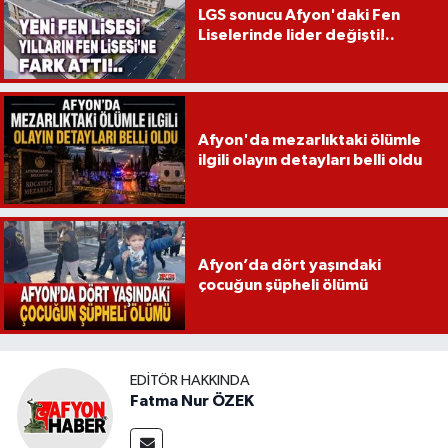
LGS sonucu Afyon'daki Fen
Liselerinde lider değişti!..
Afyon'da mezarlıktaki ölümle
ilgili olayın detayları belli oldu
Afyon’da dört yaşındaki
çocuğun şüpheli ölümü
EDITÖR HAKKINDA
Fatma Nur ÖZEK