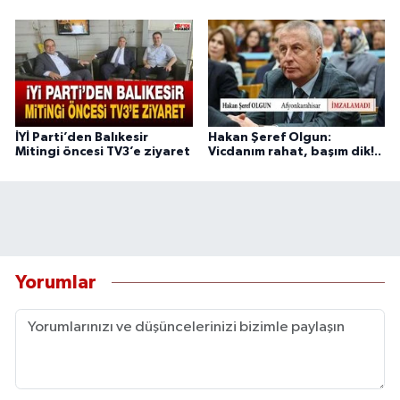
İYİ Parti’den Balıkesir
Hakan Şeref Olgun:
Mitingi öncesi TV3’e ziyaret
Vicdanım rahat, başım dik!..
Yorumlar