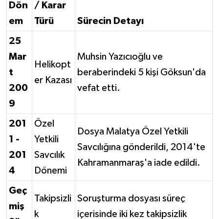
Dön
/ Karar
em
Türü
Sürecin Detayı
25
Mar
Muhsin Yazıcıoğlu ve
Helikopt
t
beraberindeki 5 kişi Göksun'da
er Kazası
200
vefat etti.
9
201
Özel
Dosya Malatya Özel Yetkili
1 -
Yetkili
Savcılığına gönderildi, 2014'te
201
Savcılık
Kahramanmaraş'a iade edildi.
4
Dönemi
Geç
Takipsizli
Soruşturma dosyası süreç
miş
k
içerisinde iki kez takipsizlik