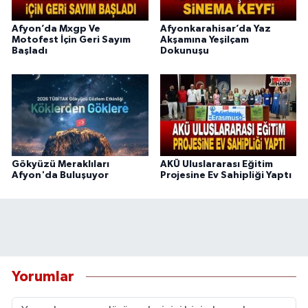
Afyon’da Mxgp Ve
Afyonkarahisar’da Yaz
Motofest İçin Geri Sayım
Akşamına Yeşilçam
Başladı
Dokunuşu
Gökyüzü Meraklıları
AKÜ Uluslararası Eğitim
Afyon'da Buluşuyor
Projesine Ev Sahipliği Yaptı
Yorumlar