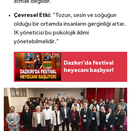
atmak değildir."
Çevresel Etki:
"Tozun, sesin ve soğuğun
olduğu bir ortamda insanların gerginliği artar.
İK yöneticisi bu psikolojik iklimi
yönetebilmelidir."
Dazkırı’da festival
heyecanı başlıyor!