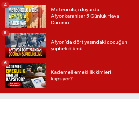
4
Meteoroloji duyurdu:
Afyonkarahisar 5 Günlük Hava
Durumu
5
Afyon’da dört yaşındaki çocuğun
şüpheli ölümü
6
Kademeli emeklilik kimleri
kapsıyor?