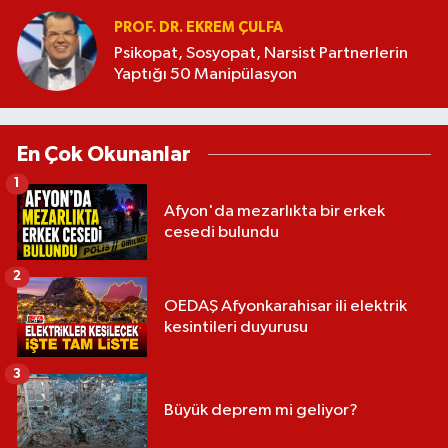
PROF. DR. EKREM ÇULFA
Psikopat, Sosyopat, Narsist Partnerlerin
Yaptığı 50 Manipülasyon
En Çok Okunanlar
1
Afyon'da mezarlıkta bir erkek
cesedi bulundu
2
OEDAŞ Afyonkarahisar ili elektrik
kesintileri duyurusu
3
Büyük deprem mi geliyor?