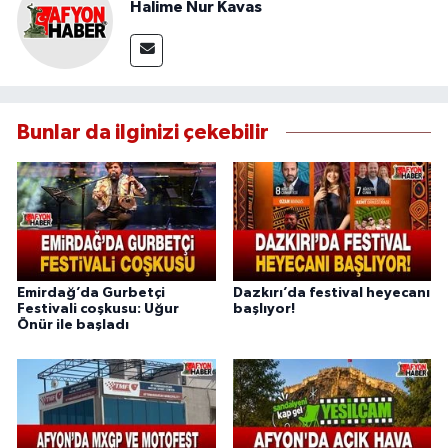
Halime Nur Kavas
Bunlar da ilginizi çekebilir
Emirdağ’da Gurbetçi
Dazkırı’da festival heyecanı
Festivali coşkusu: Uğur
başlıyor!
Önür ile başladı