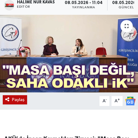
HALIME NUR KAVAS
08.05.2026 - 11:04
08.05.2026 -
EDITÖR
YAYINLANMA
GÜNCELL
Magazin
Etkinlikler
Paylaş
-
+
A
A