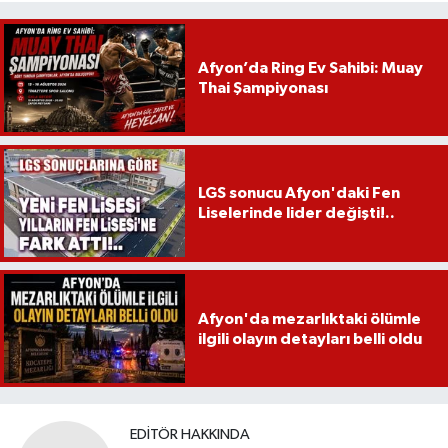
Afyon’da Ring Ev Sahibi: Muay
Thai Şampiyonası
LGS sonucu Afyon'daki Fen
Liselerinde lider değişti!..
Afyon'da mezarlıktaki ölümle
ilgili olayın detayları belli oldu
EDITÖR HAKKINDA