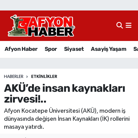
Afyon Haber
Siyaset
Afyon Haber
Spor
Siyaset
Asayiş Yaşam
S
Spor
Asayiş Yaşam
HABERLER
ETKINLIKLER
AKÜ’de insan kaynakları
Sağlık
zirvesi!..
Eğitim
Afyon Kocatepe Üniversitesi (AKÜ), modern iş
Sivil Toplum
dünyasında değişen İnsan Kaynakları (İK) rollerini
masaya yatırdı.
Ekonomi