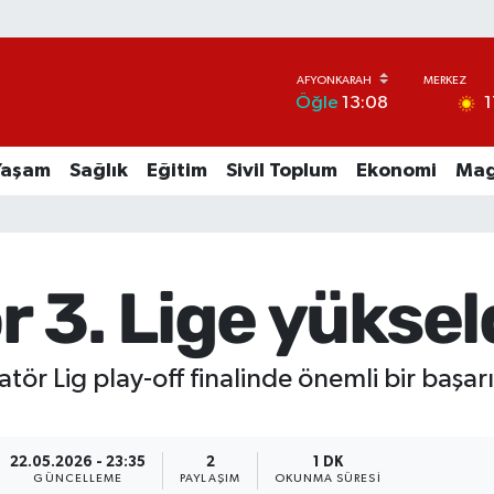
1
Öğle
13:08
Yaşam
Sağlık
Eğitim
Sivil Toplum
Ekonomi
Mag
 3. Lige yüksel
ör Lig play-off finalinde önemli bir başarı
22.05.2026 - 23:35
2
1 DK
GÜNCELLEME
PAYLAŞIM
OKUNMA SÜRESI