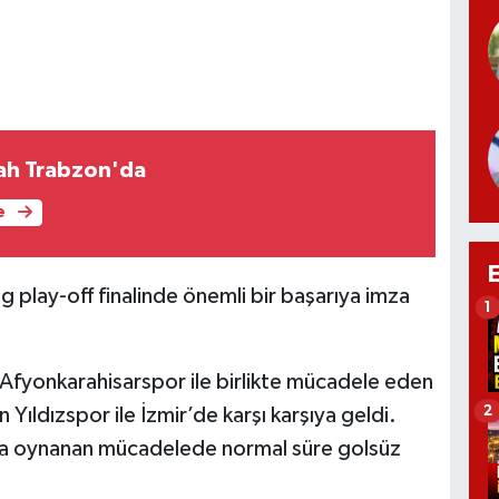
h Trabzon'da
e
 play-off finalinde önemli bir başarıya imza
1
Afyonkarahisarspor ile birlikte mücadele eden
2
n Yıldızspor ile İzmir’de karşı karşıya geldi.
a oynanan mücadelede normal süre golsüz