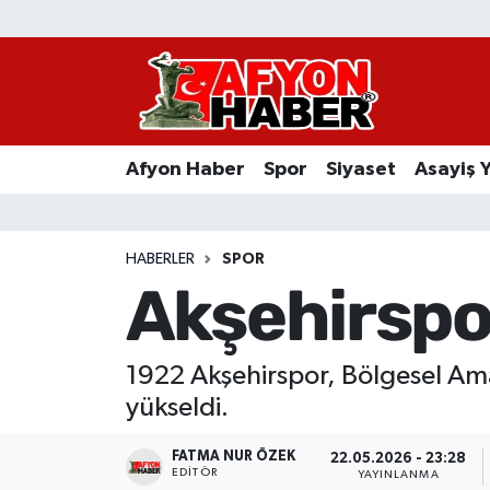
Afyon Haber
Siyaset
Afyon Haber
Spor
Siyaset
Asayiş 
Spor
Asayiş Yaşam
HABERLER
SPOR
Akşehirspor
Sağlık
Eğitim
1922 Akşehirspor, Bölgesel Amat
yükseldi.
Sivil Toplum
FATMA NUR ÖZEK
22.05.2026 - 23:28
Ekonomi
EDITÖR
YAYINLANMA