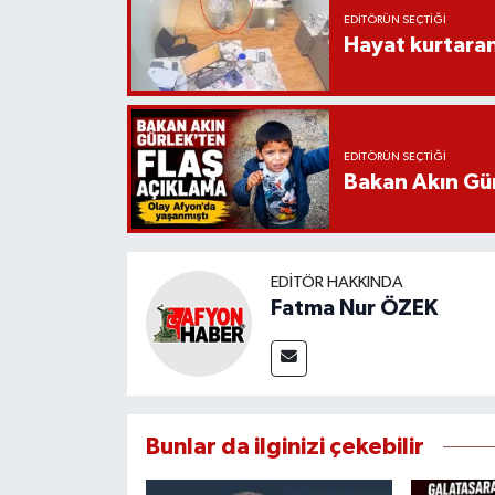
EDITÖRÜN SEÇTIĞI
Hayat kurtara
EDITÖRÜN SEÇTIĞI
Bakan Akın Gür
EDITÖR HAKKINDA
Fatma Nur ÖZEK
Bunlar da ilginizi çekebilir