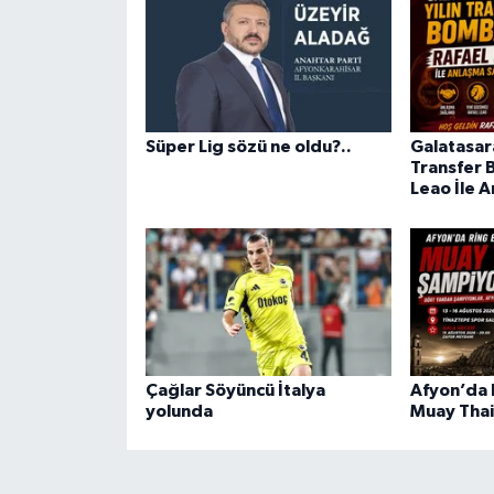
Süper Lig sözü ne oldu?..
Galatasar
Transfer 
Leao İle 
Çağlar Söyüncü İtalya
Afyon’da R
yolunda
Muay Thai