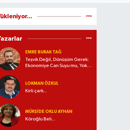
ükleniyor...
Yazarlar
EMRE BURAK TAĞ
Teşvik Değil, Dönüşüm Gerek:
Ekonomiye Can Suyu mu, Yoksa
Kaynak İsrafı mı?
LOKMAN ÖZKUL
Kirli çark...
MÜRŞIDE OKLU AYHAN
Köroğlu Beli...