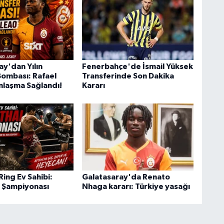
ay'dan Yılın
Fenerbahçe'de İsmail Yüksek
Bombası: Rafael
Transferinde Son Dakika
Anlaşma Sağlandı!
Kararı
ing Ev Sahibi:
Galatasaray'da Renato
 Şampiyonası
Nhaga kararı: Türkiye yasağı