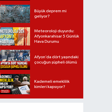
Büyük deprem mi
geliyor?
Meteoroloji duyurdu:
Afyonkarahisar 5 Günlük
Hava Durumu
Afyon’da dört yaşındaki
çocuğun şüpheli ölümü
Kademeli emeklilik
kimleri kapsıyor?