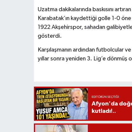
Uzatma dakikalarında baskısını artıran
Karabatak’ın kaydettiği golle 1-0 ön
1922 Akşehirspor, sahadan galibiyetle
gösterdi.
Karşılaşmanın ardından futbolcular ve 
yıllar sonra yeniden 3. Lig’e dönmüş o
EDITÖRÜN SEÇTIĞI
Afyon'da doğdu
kutladı!..