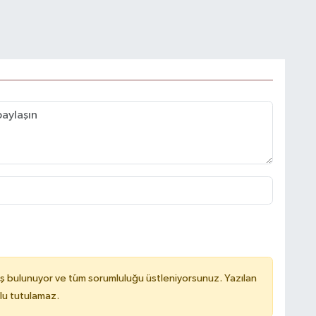
ş bulunuyor ve tüm sorumluluğu üstleniyorsunuz. Yazılan
lu tutulamaz.