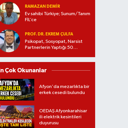
RAMAZAN DEMİR
Ev sahibi Türkiye; Sunum/Tanım
FİL’ce
PROF. DR. EKREM ÇULFA
Psikopat, Sosyopat, Narsist
Partnerlerin Yaptığı 50
Manipülasyon
En Çok Okunanlar
Afyon'da mezarlıkta bir
erkek cesedi bulundu
OEDAŞ Afyonkarahisar
ili elektrik kesintileri
duyurusu