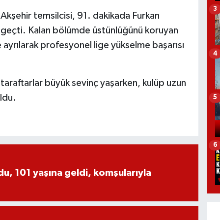
3
 Akşehir temsilcisi, 91. dakikada Furkan
e geçti. Kalan bölümde üstünlüğünü koruyan
 ayrılarak profesyonel lige yükselme başarısı
4
taraftarlar büyük sevinç yaşarken, kulüp uzun
ldu.
5
6
, 101 yaşına geldi, komşularıyla