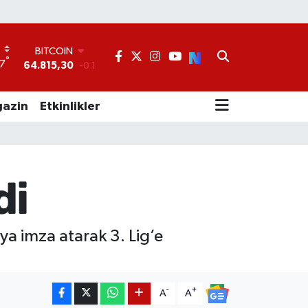
BITCOIN
64.815,30
-0.1
°
7
DOLAR
47,7436
0.18
EURO
azin
Etkinlikler
55,2510
0.32
STERLİN
64,4811
0.38
GRAM ALTIN
6660.55
0
di
BİST100
13.779
-14
ya imza atarak 3. Lig’e
-
+
A
A