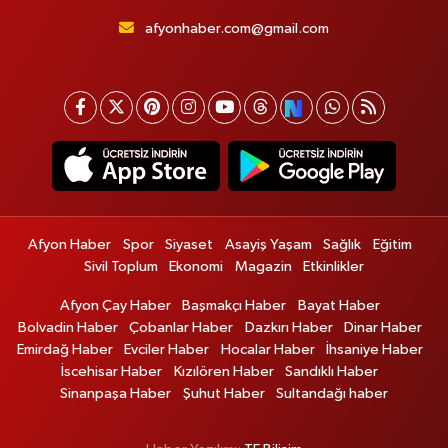
afyonhaber.com@gmail.com
Afyon Haber
Spor
Siyaset
Asayiş Yaşam
Sağlık
Eğitim
Sivil Toplum
Ekonomi
Magazin
Etkinlikler
Afyon Çay Haber
Başmakçı Haber
Bayat Haber
Bolvadin Haber
Çobanlar Haber
Dazkırı Haber
Dinar Haber
Emirdağ Haber
Evciler Haber
Hocalar Haber
İhsaniye Haber
İscehisar Haber
Kızılören Haber
Sandıklı Haber
Sinanpaşa Haber
Şuhut Haber
Sultandağı haber