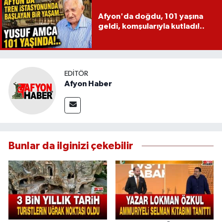
Afyon'da doğdu, 101 yaşına
geldi, komşularıyla kutladı!..
EDITÖR
Afyon Haber
Bunlar da ilginizi çekebilir