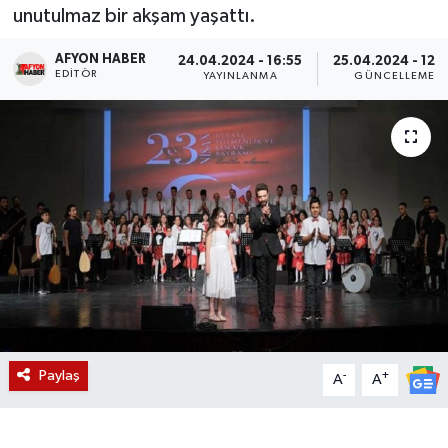
unutulmaz bir akşam yaşattı.
Magazin
AFYON HABER
24.04.2024 - 16:55
25.04.2024 - 12:
EDITÖR
YAYINLANMA
GÜNCELLEME
Etkinlikler
Paylaş
-
+
A
A