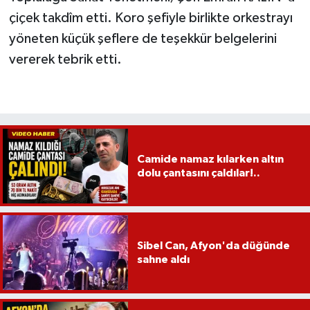
çiçek takdîm etti. Koro şefiyle birlikte orkestrayı
yöneten küçük şeflere de teşekkür belgelerini
vererek tebrik etti.
Camide namaz kılarken altın
dolu çantasını çaldılar!..
Sibel Can, Afyon'da düğünde
sahne aldı