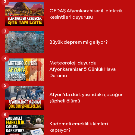
2
OEDAŞ Afyonkarahisar ili elektrik
kesintileri duyurusu
3
Büyük deprem mi geliyor?
4
Meteoroloji duyurdu:
Afyonkarahisar 5 Günlük Hava
Durumu
5
Afyon’da dört yaşındaki çocuğun
şüpheli ölümü
6
Kademeli emeklilik kimleri
kapsıyor?