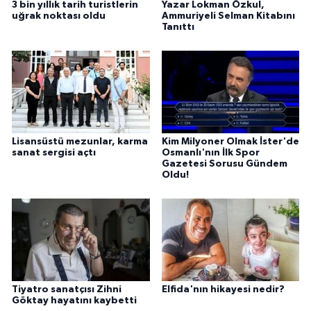
3 bin yıllık tarih turistlerin
Yazar Lokman Özkul,
uğrak noktası oldu
Ammuriyeli Selman Kitabını
Tanıttı
Lisansüstü mezunlar, karma
Kim Milyoner Olmak İster'de
sanat sergisi açtı
Osmanlı'nın İlk Spor
Gazetesi Sorusu Gündem
Oldu!
Tiyatro sanatçısı Zihni
Elfida'nın hikayesi nedir?
Göktay hayatını kaybetti