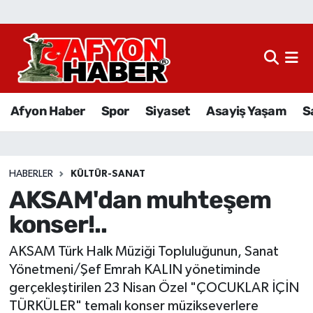
Afyon Haber
Siyaset
Afyon Haber
Spor
Siyaset
Asayiş Yaşam
S
Spor
Asayiş Yaşam
HABERLER
KÜLTÜR-SANAT
AKSAM'dan muhteşem
Sağlık
konser!..
Eğitim
AKSAM Türk Halk Müziği Topluluğunun, Sanat
Sivil Toplum
Yönetmeni/Şef Emrah KALIN yönetiminde
gerçekleştirilen 23 Nisan Özel "ÇOCUKLAR İÇİN
Ekonomi
TÜRKÜLER" temalı konser müzikseverlere