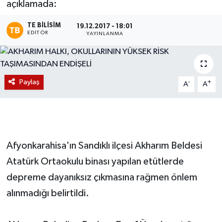
açıklamada:
Magazin
TE BILISIM
19.12.2017 - 18:01
EDITÖR
YAYINLANMA
Etkinlikler
Paylaş
-
+
A
A
Afyonkarahisa'ın Sandıklı ilçesi Akharım Beldesi
Atatürk Ortaokulu binası yapılan etütlerde
depreme dayanıksız çıkmasına rağmen önlem
alınmadığı belirtildi.