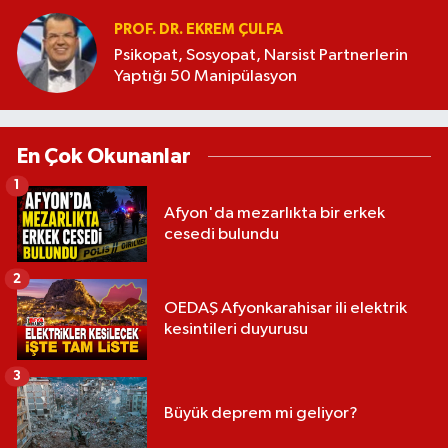
PROF. DR. EKREM ÇULFA
Psikopat, Sosyopat, Narsist Partnerlerin
Yaptığı 50 Manipülasyon
En Çok Okunanlar
1
Afyon'da mezarlıkta bir erkek
cesedi bulundu
2
OEDAŞ Afyonkarahisar ili elektrik
kesintileri duyurusu
3
Büyük deprem mi geliyor?