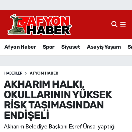
Afyon Haber
Siyaset
Afyon Haber
Spor
Siyaset
Asayiş Yaşam
S
Spor
Asayiş Yaşam
HABERLER
AFYON HABER
AKHARIM HALKI,
Sağlık
OKULLARININ YÜKSEK
Eğitim
RİSK TAŞIMASINDAN
ENDİŞELİ
Sivil Toplum
Akharım Belediye Başkanı Eşref Ünsal yaptığı
Ekonomi