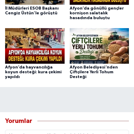
İl Müdürleri ESOB Başkanı
Afyon’da gönüllü gençler
Cengiz Üstün’le görüştü
kornişon salatalık
hasadında buluştu
Afyon’da hayvancılığa
Afyon Belediyesi'nden
koyun desteği: kura çekimi
Çiftçilere Yerli Tohum
yapıldı
Desteği
Yorumlar