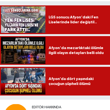
LGS sonucu Afyon'daki Fen
Liselerinde lider değişti!..
Afyon'da mezarlıktaki ölümle
ilgili olayın detayları belli oldu
Afyon’da dört yaşındaki
çocuğun şüpheli ölümü
EDITÖR HAKKINDA