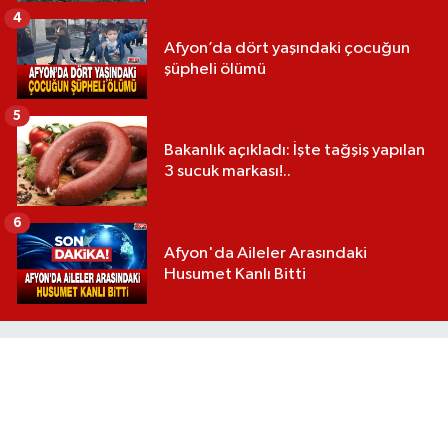
4
Afyon’da dört yaşındaki çocuğun
şüpheli ölümü
5
Bakanlık açıkladı: İşte tağşiş yapılan
3 sucuk markası!..
6
Afyon'da Aileler Arasındaki
Husumet Kanlı Bitti