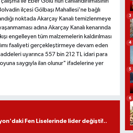
, çalışma ile Eber Gölü’nün canlandırılmasının
olvadin ilçesi Gölbaşı Mahallesi'ne bağlı
3
landığı noktada Akarçay Kanalı temizlenmeye
yaşanmaması adına Akarçay Kanalı kenarında
kışı engelleyen tüm malzemelerin kaldırılması
4
 alımı faaliyeti gerçekleştirmeye devam eden
maddeleri uyarınca 557 bin 212 TL idari para
yuna saygıyla ilan olunur" ifadelerine yer
5
6
on'daki Fen Liselerinde lider değişti!..