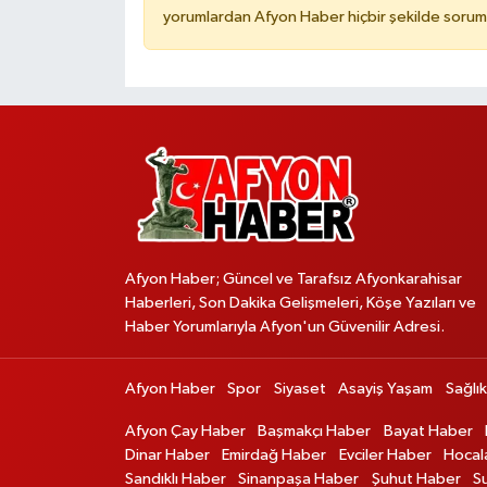
yorumlardan Afyon Haber hiçbir şekilde sorum
Afyon Haber; Güncel ve Tarafsız Afyonkarahisar
Haberleri, Son Dakika Gelişmeleri, Köşe Yazıları ve
Haber Yorumlarıyla Afyon'un Güvenilir Adresi.
Afyon Haber
Spor
Siyaset
Asayiş Yaşam
Sağlık
Afyon Çay Haber
Başmakçı Haber
Bayat Haber
Dinar Haber
Emirdağ Haber
Evciler Haber
Hocal
Sandıklı Haber
Sinanpaşa Haber
Şuhut Haber
S