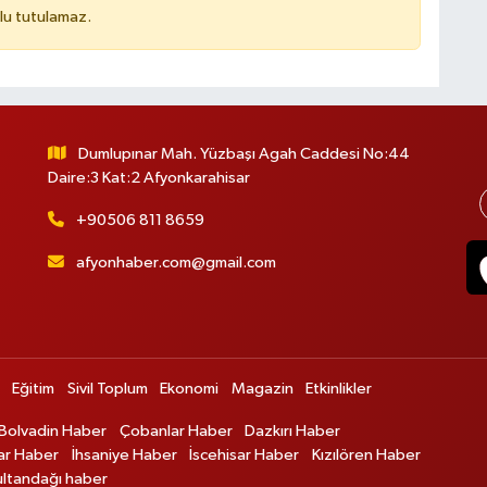
lu tutulamaz.
Dumlupınar Mah. Yüzbaşı Agah Caddesi No:44
Daire:3 Kat:2 Afyonkarahisar
+90506 811 8659
afyonhaber.com@gmail.com
Eğitim
Sivil Toplum
Ekonomi
Magazin
Etkinlikler
Bolvadin Haber
Çobanlar Haber
Dazkırı Haber
ar Haber
İhsaniye Haber
İscehisar Haber
Kızılören Haber
ultandağı haber