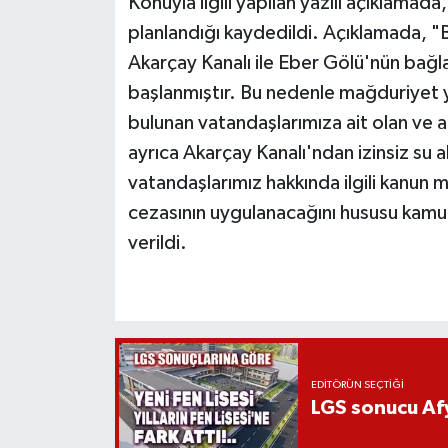
Konuyla ilgili yapılan yazılı açıklamada
planlandığı kaydedildi. Açıklamada, "B
Akarçay Kanalı ile Eber Gölü'nün bağ
başlanmıştır. Bu nedenle mağduriyet 
bulunan vatandaşlarımıza ait olan ve a
ayrıca Akarçay Kanalı'ndan izinsiz su
vatandaşlarımız hakkında ilgili kanun 
cezasının uygulanacağını hususu kamuo
verildi.
EDITÖRÜN SEÇTIĞI
LGS sonucu Afy