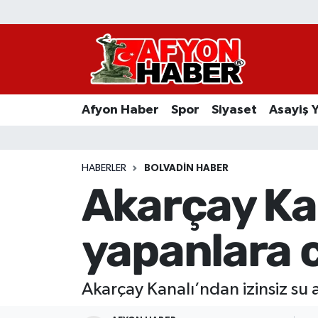
Afyon Haber
Siyaset
Afyon Haber
Spor
Siyaset
Asayiş 
Spor
Asayiş Yaşam
HABERLER
BOLVADIN HABER
Akarçay Kan
Sağlık
yapanlara 
Eğitim
Sivil Toplum
Akarçay Kanalı’ndan izinsiz su 
Ekonomi