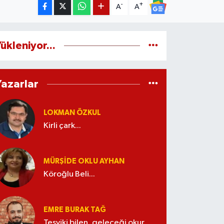
-
+
A
A
ükleniyor...
Yazarlar
LOKMAN ÖZKUL
Kirli çark...
MÜRŞIDE OKLU AYHAN
Köroğlu Beli...
EMRE BURAK TAĞ
Teşviki bilen, geleceği okur