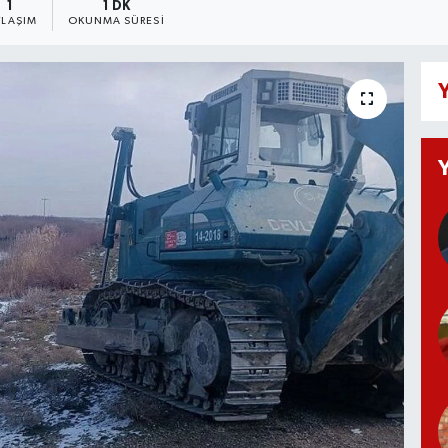
1
1 DK
YLAŞIM
OKUNMA SÜRESI
Y