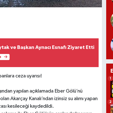
aytak ve Başkan Aynacı Esnafı Ziyaret Etti
e
panlara ceza uyarısı!
1
ından yapılan açıklamada Eber Gölü’nü
olan Akarçay Kanalı’ndan izinsiz su alımı yapan
2
ası kesileceği kaydedildi.