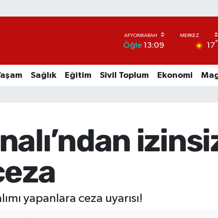
17
Öğle
13:09
Yaşam
Sağlık
Eğitim
Sivil Toplum
Ekonomi
Mag
alı’ndan izinsiz
ceza
alımı yapanlara ceza uyarısı!