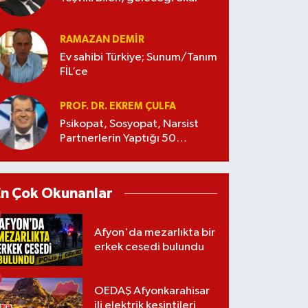
RAMAZAN DEMİR
Ev sahibi Türkiye; Sunum/Tanım
FİL’ce
PROF. DR. EKREM ÇULFA
Psikopat, Sosyopat, Narsist
Partnerlerin Yaptığı 50
Manipülasyon
En Çok Okunanlar
Afyon'da mezarlıkta bir
erkek cesedi bulundu
OEDAŞ Afyonkarahisar
ili elektrik kesintileri