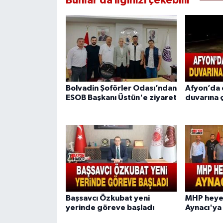
Bunlar da ilginizi çekebilir
Bolvadin Şoförler Odası’ndan
Afyon’da o
ESOB Başkanı Üstün'e ziyaret
duvarına 
Başsavcı Özkubat yeni
MHP heye
yerinde göreve başladı
Aynacı'ya