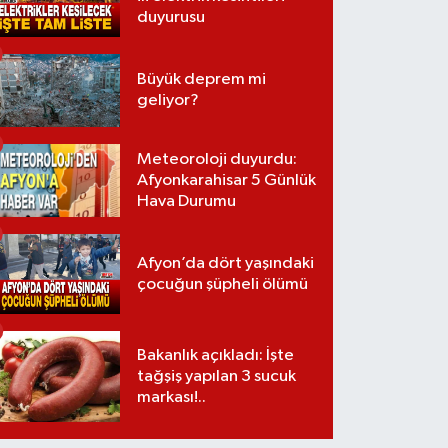
duyurusu
Büyük deprem mi
geliyor?
Meteoroloji duyurdu:
Afyonkarahisar 5 Günlük
Hava Durumu
Afyon’da dört yaşındaki
çocuğun şüpheli ölümü
Bakanlık açıkladı: İşte
tağşiş yapılan 3 sucuk
markası!..