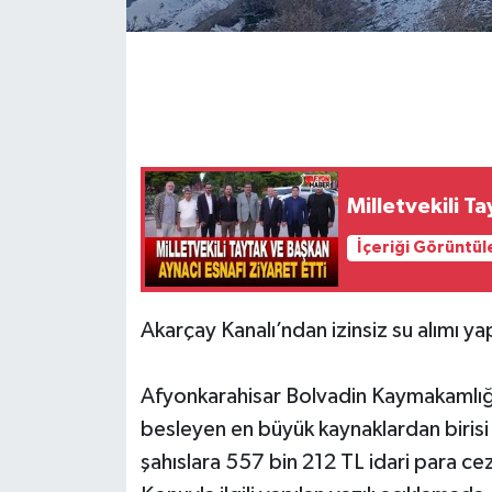
Milletvekili T
İçeriği Görüntül
Akarçay Kanalı’ndan izinsiz su alımı ya
Afyonkarahisar Bolvadin Kaymakamlığ
besleyen en büyük kaynaklardan birisi 
şahıslara 557 bin 212 TL idari para cez