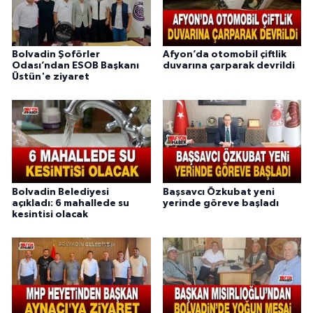
Bolvadin Şoförler
Afyon’da otomobil çiftlik
Odası’ndan ESOB Başkanı
duvarına çarparak devrildi
Üstün'e ziyaret
Bolvadin Belediyesi
Başsavcı Özkubat yeni
açıkladı: 6 mahallede su
yerinde göreve başladı
kesintisi olacak