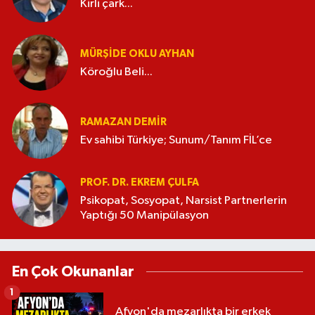
Kirli çark...
MÜRŞIDE OKLU AYHAN
Köroğlu Beli...
RAMAZAN DEMİR
Ev sahibi Türkiye; Sunum/Tanım FİL’ce
PROF. DR. EKREM ÇULFA
Psikopat, Sosyopat, Narsist Partnerlerin
Yaptığı 50 Manipülasyon
En Çok Okunanlar
1
Afyon'da mezarlıkta bir erkek