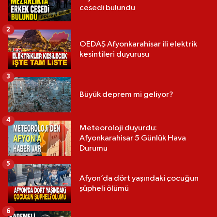
cesedi bulundu
2
OEDAŞ Afyonkarahisar ili elektrik
kesintileri duyurusu
3
Büyük deprem mi geliyor?
4
Meteoroloji duyurdu:
Afyonkarahisar 5 Günlük Hava
Durumu
5
Afyon’da dört yaşındaki çocuğun
şüpheli ölümü
6