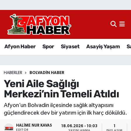
Afyon Haber
Siyaset
Afyon Haber
Spor
Siyaset
Asayiş Yaşam
S
Spor
Asayiş Yaşam
HABERLER
BOLVADIN HABER
Yeni Aile Sağlığı
Sağlık
Merkezi’nin Temeli Atıldı
Eğitim
Afyon’un Bolvadin ilçesinde sağlık altyapısını
Sivil Toplum
güçlendirecek dev bir yatırım için ilk harç döküldü.
HALIME NUR KAVAS
Ekonomi
18.06.2026 - 10:03
1
EDITÖR
YAYINLANMA
PAYLAŞIM