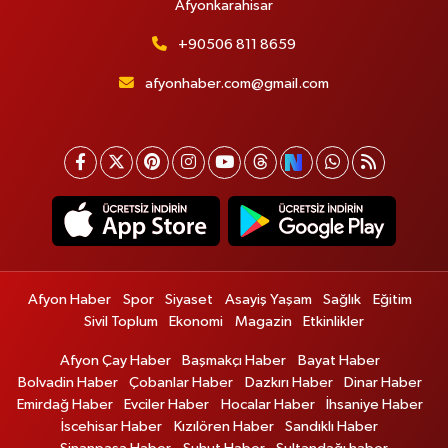
Afyonkarahisar
+90506 811 8659
afyonhaber.com@gmail.com
Afyon Haber
Spor
Siyaset
Asayiş Yaşam
Sağlık
Eğitim
Sivil Toplum
Ekonomi
Magazin
Etkinlikler
Afyon Çay Haber
Başmakçı Haber
Bayat Haber
Bolvadin Haber
Çobanlar Haber
Dazkırı Haber
Dinar Haber
Emirdağ Haber
Evciler Haber
Hocalar Haber
İhsaniye Haber
İscehisar Haber
Kızılören Haber
Sandıklı Haber