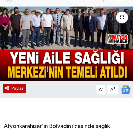
Magazin
Etkinlikler
Paylaş
-
+
A
A
Afyonkarahisar’ın Bolvadin ilçesinde sağlık