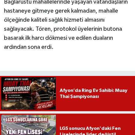
Bağlarüstü mahallelerinde yaşayan vatandaşların
hastaneye gitmeye gerek kalmadan, mahalle
ölçeğinde kaliteli sağlık hizmeti almasını
sağlayacak. Tören, protokol üyelerinin butona
basarak ilk harcı dökmesi ve edilen duaların
ardından sona erdi.
Afyon’da Ring Ev Sahibi: Muay
Thai Şampiyonası
LGS sonucu Afyon'daki Fen
Liselerinde lider değişti!..