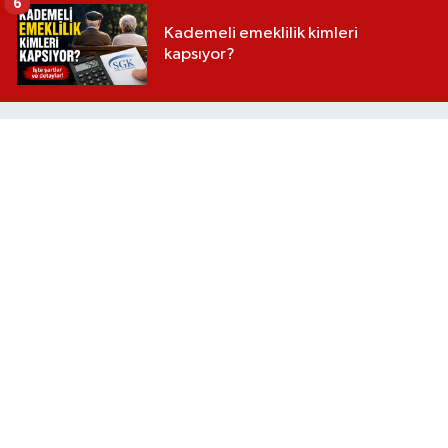
6
Kademeli emeklilik kimleri
kapsıyor?