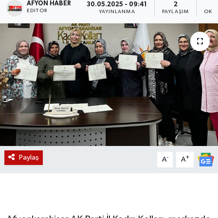
AFYON HABER
30.05.2025 - 09:41
2
EDITÖR
YAYINLANMA
PAYLAŞIM
OKU
Magazin
Etkinlikler
Paylaş
-
+
A
A