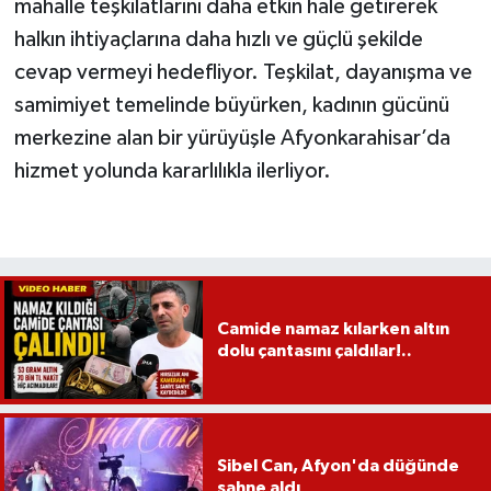
mahalle teşkilatlarını daha etkin hale getirerek
halkın ihtiyaçlarına daha hızlı ve güçlü şekilde
cevap vermeyi hedefliyor. Teşkilat, dayanışma ve
samimiyet temelinde büyürken, kadının gücünü
merkezine alan bir yürüyüşle Afyonkarahisar’da
hizmet yolunda kararlılıkla ilerliyor.
Camide namaz kılarken altın
dolu çantasını çaldılar!..
Sibel Can, Afyon'da düğünde
sahne aldı