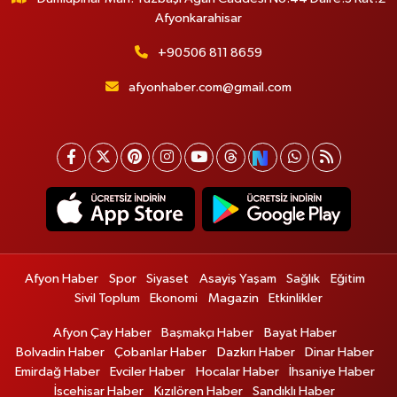
Afyonkarahisar
+90506 811 8659
afyonhaber.com@gmail.com
Afyon Haber
Spor
Siyaset
Asayiş Yaşam
Sağlık
Eğitim
Sivil Toplum
Ekonomi
Magazin
Etkinlikler
Afyon Çay Haber
Başmakçı Haber
Bayat Haber
Bolvadin Haber
Çobanlar Haber
Dazkırı Haber
Dinar Haber
Emirdağ Haber
Evciler Haber
Hocalar Haber
İhsaniye Haber
İscehisar Haber
Kızılören Haber
Sandıklı Haber