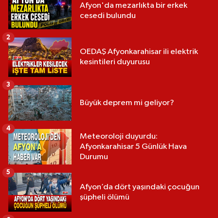
Afyon'da mezarlıkta bir erkek
cesedi bulundu
2
OEDAŞ Afyonkarahisar ili elektrik
kesintileri duyurusu
3
Büyük deprem mi geliyor?
4
Meteoroloji duyurdu:
Afyonkarahisar 5 Günlük Hava
Durumu
5
Afyon’da dört yaşındaki çocuğun
şüpheli ölümü