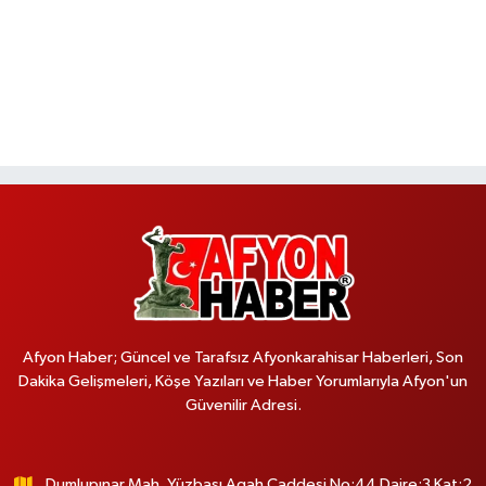
Afyon Haber; Güncel ve Tarafsız Afyonkarahisar Haberleri, Son
Dakika Gelişmeleri, Köşe Yazıları ve Haber Yorumlarıyla Afyon'un
Güvenilir Adresi.
Dumlupınar Mah. Yüzbaşı Agah Caddesi No:44 Daire:3 Kat:2