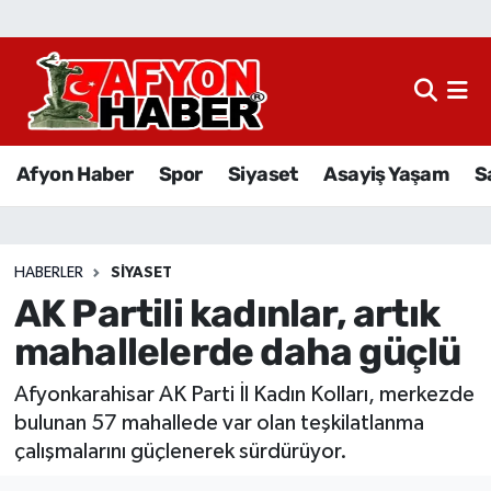
Afyon Haber
Siyaset
Afyon Haber
Spor
Siyaset
Asayiş Yaşam
S
Spor
Asayiş Yaşam
HABERLER
SIYASET
AK Partili kadınlar, artık
Sağlık
mahallelerde daha güçlü
Eğitim
Afyonkarahisar AK Parti İl Kadın Kolları, merkezde
Sivil Toplum
bulunan 57 mahallede var olan teşkilatlanma
çalışmalarını güçlenerek sürdürüyor.
Ekonomi