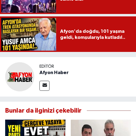
Afyon'da doğdu, 101 yaşına
geldi, komşularıyla kutladı!..
EDITÖR
Afyon Haber
Bunlar da ilginizi çekebilir