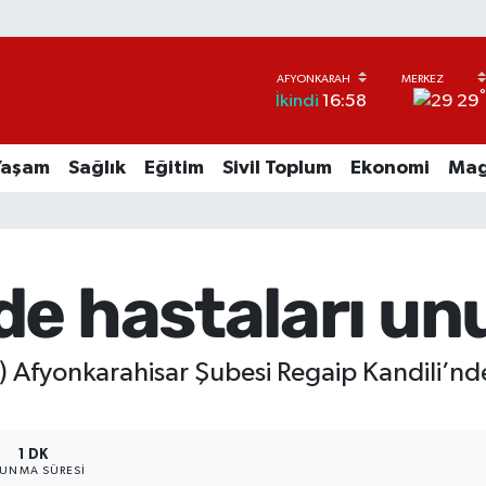
29
İkindi
16:58
Yaşam
Sağlık
Eğitim
Sivil Toplum
Ekonomi
Mag
de hastaları u
Afyonkarahisar Şubesi Regaip Kandili’nde 
1 DK
UNMA SÜRESI