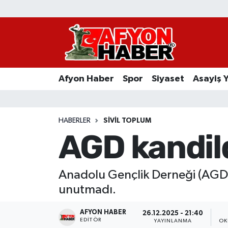
Afyon Haber
Siyaset
Afyon Haber
Spor
Siyaset
Asayiş 
Spor
Asayiş Yaşam
HABERLER
SIVIL TOPLUM
AGD kandil
Sağlık
Eğitim
Anadolu Gençlik Derneği (AGD) 
unutmadı.
Sivil Toplum
AFYON HABER
26.12.2025 - 21:40
Ekonomi
EDITÖR
YAYINLANMA
OK