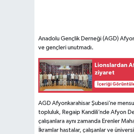
Anadolu Gençlik Derneği (AGD) Afyonk
ve gençleri unutmadı.
Lionslardan A
ziyaret
İçeriği Görüntül
AGD Afyonkarahisar Şubesi’ne mensup 
topluluk, Regaip Kandili’nde Afyon D
çalışanlara aynı zamanda Erenler Maha
İkramlar hastalar, çalışanlar ve ünive