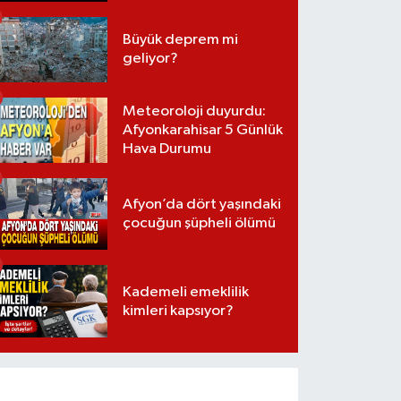
Büyük deprem mi
geliyor?
Meteoroloji duyurdu:
Afyonkarahisar 5 Günlük
Hava Durumu
Afyon’da dört yaşındaki
çocuğun şüpheli ölümü
Kademeli emeklilik
kimleri kapsıyor?