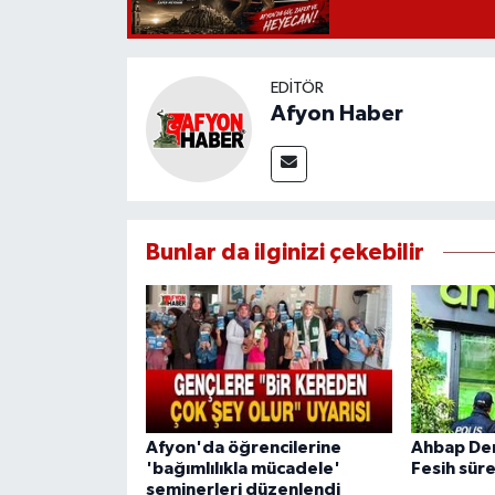
EDITÖR
Afyon Haber
Bunlar da ilginizi çekebilir
Afyon'da öğrencilerine
Ahbap De
'bağımlılıkla mücadele'
Fesih süre
seminerleri düzenlendi