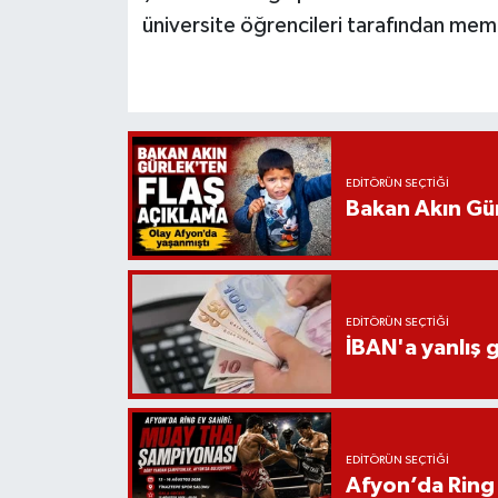
üniversite öğrencileri tarafından memn
EDITÖRÜN SEÇTIĞI
Bakan Akın Gür
EDITÖRÜN SEÇTIĞI
İBAN'a yanlış g
EDITÖRÜN SEÇTIĞI
Afyon’da Ring 