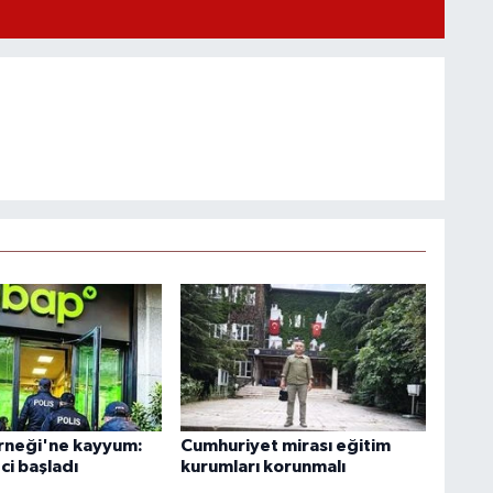
rneği'ne kayyum:
Cumhuriyet mirası eğitim
ci başladı
kurumları korunmalı