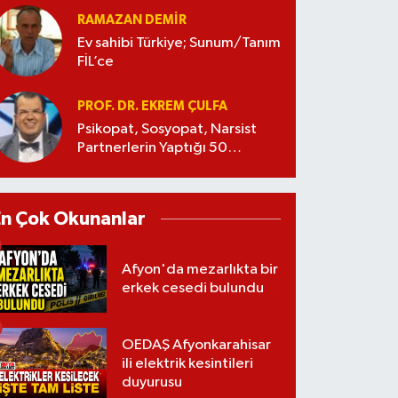
RAMAZAN DEMİR
Ev sahibi Türkiye; Sunum/Tanım
FİL’ce
PROF. DR. EKREM ÇULFA
Psikopat, Sosyopat, Narsist
Partnerlerin Yaptığı 50
Manipülasyon
En Çok Okunanlar
Afyon'da mezarlıkta bir
erkek cesedi bulundu
OEDAŞ Afyonkarahisar
ili elektrik kesintileri
duyurusu