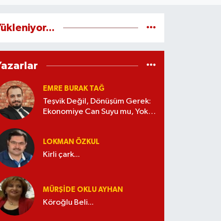
ükleniyor...
Yazarlar
EMRE BURAK TAĞ
Teşvik Değil, Dönüşüm Gerek:
Ekonomiye Can Suyu mu, Yoksa
Kaynak İsrafı mı?
LOKMAN ÖZKUL
Kirli çark...
MÜRŞIDE OKLU AYHAN
Köroğlu Beli...