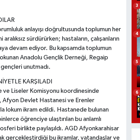
3
DILAR
rumluluk anlayışı doğrultusunda toplumun her
4
 aralıksız sürdürürken; hastaların, çalışanların
maya devam ediyor. Bu kapsamda toplumun
dokunan Anadolu Gençlik Derneği, Regaip
5
i gençleri unutmadı.
İYETLE KARŞILADI
e ve Liseler Komisyonu koordinesinde
6
 Afyon Devlet Hastanesi ve Erenler
yla lokum ikram edildi. Hastanede bulunan
 binlerce öğrenciye ulaştırılan bu anlamlı
feri birlikte paylaşıldı. AGD Afyonkarahisar
ak gerçekleştirdiği bu ikramlar, vatandaşlar ve