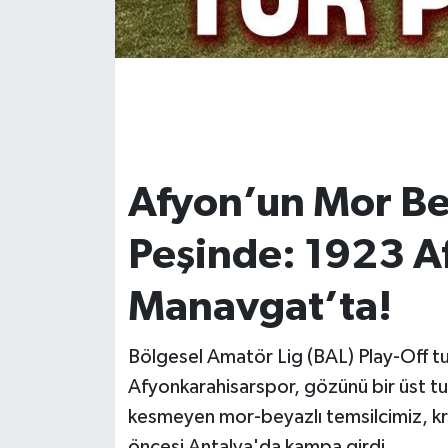
Afyon’un Mor Bey
Peşinde: 1923 A
Manavgat’ta!
Bölgesel Amatör Lig (BAL) Play-Off tu
Afyonkarahisarspor, gözünü bir üst tur
kesmeyen mor-beyazlı temsilcimiz, kr
öncesi Antalya'da kampa girdi.