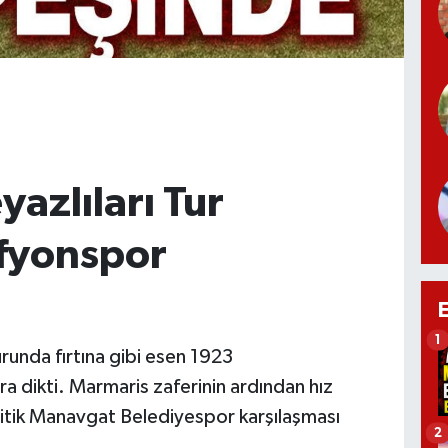
azlıları Tur
fyonspor
1
runda fırtına gibi esen 1923
a dikti. Marmaris zaferinin ardından hız
itik Manavgat Belediyespor karşılaşması
2