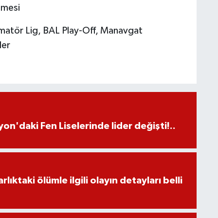
şmesi
matör Lig, BAL Play-Off, Manavgat
ler
on'daki Fen Liselerinde lider değişti!..
ıktaki ölümle ilgili olayın detayları belli