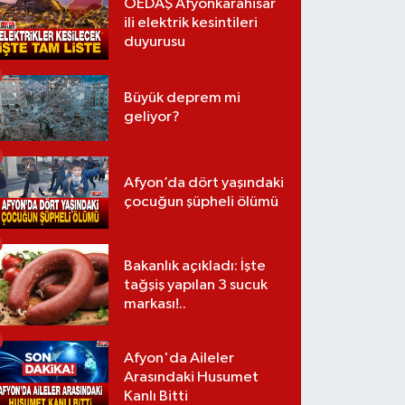
OEDAŞ Afyonkarahisar
ili elektrik kesintileri
duyurusu
Büyük deprem mi
geliyor?
Afyon’da dört yaşındaki
çocuğun şüpheli ölümü
Bakanlık açıkladı: İşte
tağşiş yapılan 3 sucuk
markası!..
Afyon'da Aileler
Arasındaki Husumet
Kanlı Bitti