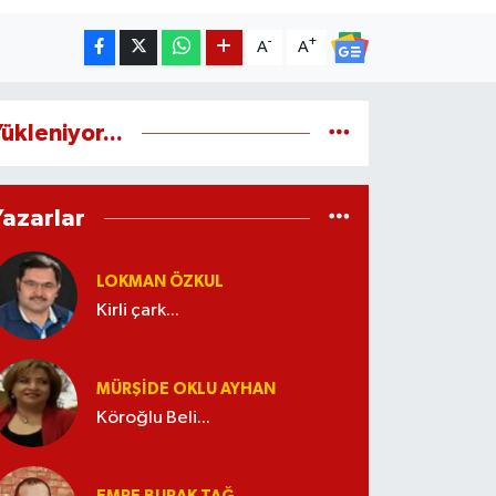
-
+
A
A
ükleniyor...
Yazarlar
LOKMAN ÖZKUL
Kirli çark...
MÜRŞIDE OKLU AYHAN
Köroğlu Beli...