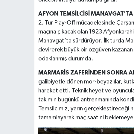
AFYON TEMSİLCİSİ MANAVGAT'T
2. Tur Play-Off mücadelesinde Çarşa
maçına çıkacak olan 1923 Afyonkarahis
Manavgat’ta sürdürüyor. İlk turda M
devirerek büyük bir özgüven kazanan 
odaklanmış durumda.
MARMARİS ZAFERİNDEN SONRA AR
galibiyetle dönen mor-beyazlılar, kut
hareket etti. Teknik heyet ve oyuncul
takımın bugünkü antrenmanında kondis
Temsilcimiz, yarın gerçekleştireceği ha
tamamlayarak maç saatini beklemeye