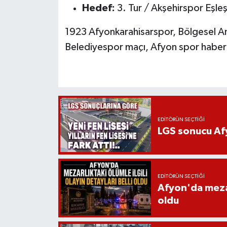
Hedef:
3. Tur / Akşehirspor Eşle
1923 Afyonkarahisarspor, Bölgesel A
Belediyespor maçı, Afyon spor haber
EDITÖRÜN SEÇTIĞI
LGS sonucu Afy
EDITÖRÜN SEÇTIĞI
Afyon'da mezarl
oldu