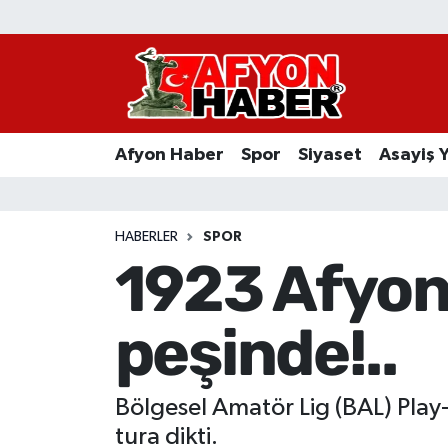
Afyon Haber
Siyaset
Afyon Haber
Spor
Siyaset
Asayiş 
Spor
Asayiş Yaşam
HABERLER
SPOR
1923 Afyon
Sağlık
peşinde!..
Eğitim
Sivil Toplum
Bölgesel Amatör Lig (BAL) Play-
Ekonomi
tura dikti.