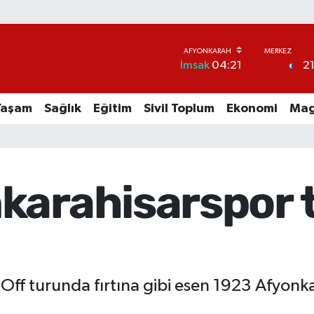
2
İmsak
04:21
Yaşam
Sağlık
Eğitim
Sivil Toplum
Ekonomi
Mag
karahisarspor 
Off turunda fırtına gibi esen 1923 Afyonk