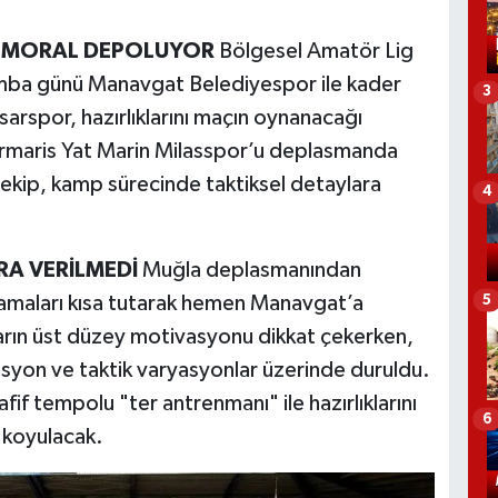
A MORAL DEPOLUYOR
Bölgesel Amatör Lig
mba günü Manavgat Belediyespor ile kader
3
arspor, hazırlıklarını maçın oynanacağı
armaris Yat Marin Milasspor’u deplasmanda
ekip, kamp sürecinde taktiksel detaylara
4
A VERİLMEDİ
Muğla deplasmanından
lamaları kısa tutarak hemen Manavgat’a
5
arın üst düzey motivasyonu dikkat çekerken,
yon ve taktik varyasyonlar üzerinde duruldu.
fif tempolu "ter antrenmanı" ile hazırlıklarını
6
 koyulacak.