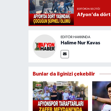
EDITÖRÜN SEÇTIĞI
Afyon’da dört
EDITÖR HAKKINDA
Halime Nur Kavas
Bunlar da ilginizi çekebilir