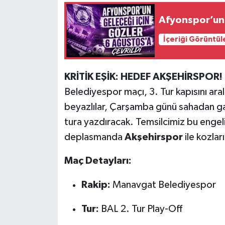
Afyonspor’un 
İçeriği Görüntül
KRİTİK EŞİK: HEDEF AKŞEHİRSPOR!
Belediyespor maçı, 3. Tur kapısını ar
beyazlılar, Çarşamba günü sahadan gal
tura yazdıracak. Temsilcimiz bu engel
deplasmanda
Akşehirspor
ile kozlar
Maç Detayları:
Rakip:
Manavgat Belediyespor
Tur:
BAL 2. Tur Play-Off