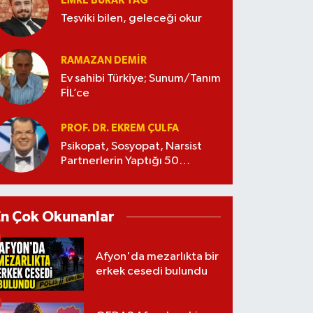
EMRE BURAK TAĞ
Teşviki bilen, geleceği okur
RAMAZAN DEMİR
Ev sahibi Türkiye; Sunum/Tanım
FİL’ce
PROF. DR. EKREM ÇULFA
Psikopat, Sosyopat, Narsist
Partnerlerin Yaptığı 50
Manipülasyon
En Çok Okunanlar
Afyon'da mezarlıkta bir
erkek cesedi bulundu