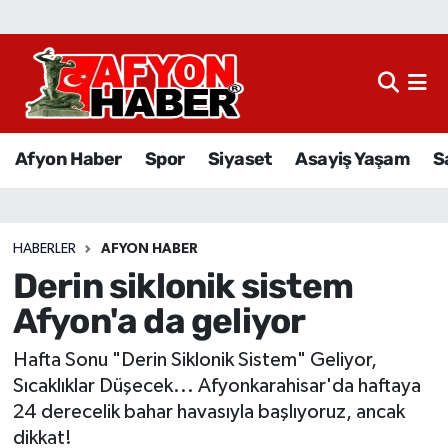
Afyon Haber
Siyaset
Afyon Haber
Spor
Siyaset
Asayiş Yaşam
S
Spor
Asayiş Yaşam
HABERLER
AFYON HABER
Derin siklonik sistem
Sağlık
Afyon'a da geliyor
Eğitim
Hafta Sonu "Derin Siklonik Sistem" Geliyor,
Sivil Toplum
Sıcaklıklar Düşecek... Afyonkarahisar'da haftaya
24 derecelik bahar havasıyla başlıyoruz, ancak
Ekonomi
dikkat!