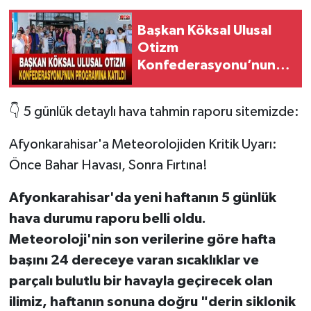
Başkan Köksal Ulusal
Otizm
Konfederasyonu’nun
Programına Katıldı
👇 5 günlük detaylı hava tahmin raporu sitemizde:
Afyonkarahisar'a Meteorolojiden Kritik Uyarı:
Önce Bahar Havası, Sonra Fırtına!
Afyonkarahisar'da yeni haftanın 5 günlük
hava durumu raporu belli oldu.
Meteoroloji'nin son verilerine göre hafta
başını 24 dereceye varan sıcaklıklar ve
parçalı bulutlu bir havayla geçirecek olan
ilimiz, haftanın sonuna doğru "derin siklonik