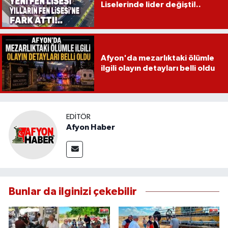
Liselerinde lider değişti!..
Afyon'da mezarlıktaki ölümle
ilgili olayın detayları belli oldu
EDITÖR
Afyon Haber
Bunlar da ilginizi çekebilir