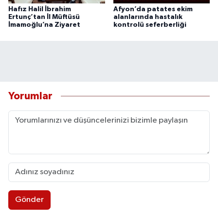
Hafız Halil İbrahim
Afyon’da patates ekim
Ertunç’tan İl Müftüsü
alanlarında hastalık
İmamoğlu’na Ziyaret
kontrolü seferberliği
Yorumlar
Gönder