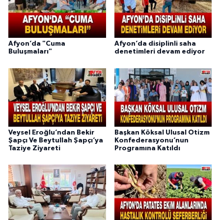
Afyon’da "Cuma
Afyon’da disiplinli saha
Buluşmaları"
denetimleri devam ediyor
Veysel Eroğlu’ndan Bekir
Başkan Köksal Ulusal Otizm
Şapçı Ve Beytullah Şapçı’ya
Konfederasyonu’nun
Taziye Ziyareti
Programına Katıldı