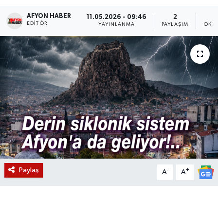
AFYON HABER
Magazin
11.05.2026 - 09:46
2
EDITÖR
YAYINLANMA
PAYLAŞIM
OKUN
Etkinlikler
Paylaş
-
+
A
A