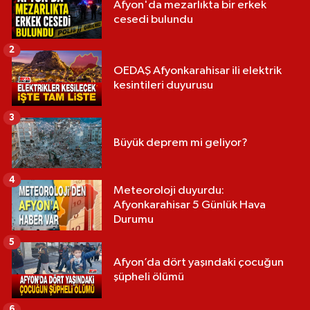
Afyon'da mezarlıkta bir erkek
cesedi bulundu
2
OEDAŞ Afyonkarahisar ili elektrik
kesintileri duyurusu
3
Büyük deprem mi geliyor?
4
Meteoroloji duyurdu:
Afyonkarahisar 5 Günlük Hava
Durumu
5
Afyon’da dört yaşındaki çocuğun
şüpheli ölümü
6