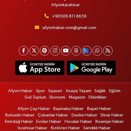
Afyonkarahisar
+90506 811 8659
afyonhaber.com@gmail.com
Afyon Haber
Spor
Siyaset
Asayiş Yaşam
Sağlık
Eğitim
Sivil Toplum
Ekonomi
Magazin
Etkinlikler
Afyon Çay Haber
Başmakçı Haber
Bayat Haber
Bolvadin Haber
Çobanlar Haber
Dazkırı Haber
Dinar Haber
Emirdağ Haber
Evciler Haber
Hocalar Haber
İhsaniye Haber
İscehisar Haber
Kızılören Haber
Sandıklı Haber