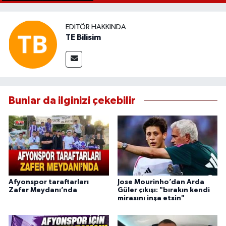
EDITÖR HAKKINDA
TE Bilisim
Bunlar da ilginizi çekebilir
Afyonspor taraftarları
Jose Mourinho’dan Arda
Zafer Meydanı’nda
Güler çıkışı: "bırakın kendi
mirasını inşa etsin"