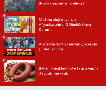
Büyük deprem mi geliyor?
4
Meteoroloji duyurdu:
Afyonkarahisar 5 Günlük Hava
Durumu
5
Afyon’da dört yaşındaki çocuğun
şüpheli ölümü
6
Bakanlık açıkladı: İşte tağşiş yapılan
3 sucuk markası!..