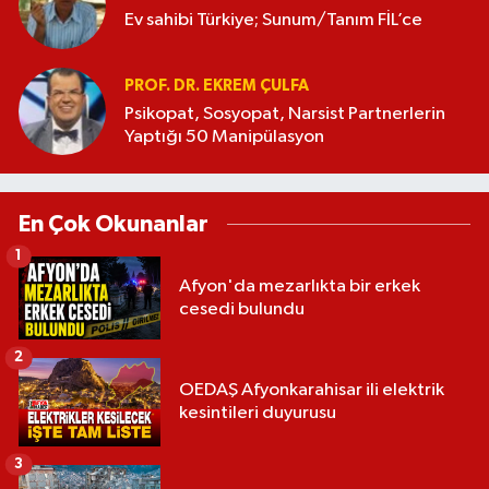
Ev sahibi Türkiye; Sunum/Tanım FİL’ce
PROF. DR. EKREM ÇULFA
Psikopat, Sosyopat, Narsist Partnerlerin
Yaptığı 50 Manipülasyon
En Çok Okunanlar
1
Afyon'da mezarlıkta bir erkek
cesedi bulundu
2
OEDAŞ Afyonkarahisar ili elektrik
kesintileri duyurusu
3