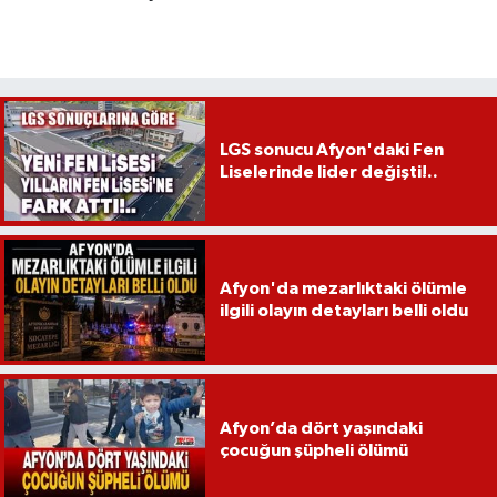
LGS sonucu Afyon'daki Fen
Liselerinde lider değişti!..
Afyon'da mezarlıktaki ölümle
ilgili olayın detayları belli oldu
Afyon’da dört yaşındaki
çocuğun şüpheli ölümü