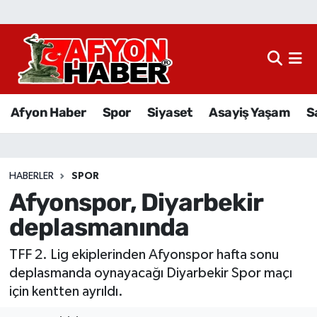
Afyon Haber
Siyaset
Afyon Haber
Spor
Siyaset
Asayiş Yaşam
S
Spor
Asayiş Yaşam
HABERLER
SPOR
Afyonspor, Diyarbekir
Sağlık
deplasmanında
Eğitim
TFF 2. Lig ekiplerinden Afyonspor hafta sonu
Sivil Toplum
deplasmanda oynayacağı Diyarbekir Spor maçı
için kentten ayrıldı.
Ekonomi