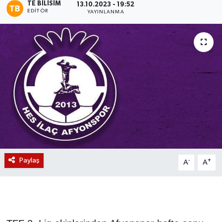
TE BILISIM
13.10.2023 - 19:52
EDITÖR
YAYINLANMA
Magazin
Etkinlikler
Paylaş
-
+
A
A