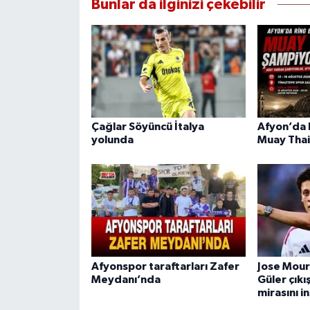
Bunlar da ilginizi çekebilir
Çağlar Söyüncü İtalya
Afyon’da R
yolunda
Muay Thai
Afyonspor taraftarları Zafer
Jose Mour
Meydanı’nda
Güler çıkı
mirasını i