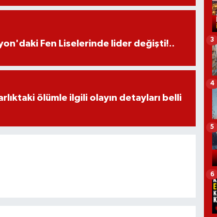
3
on'daki Fen Liselerinde lider değişti!..
4
ıktaki ölümle ilgili olayın detayları belli
5
6