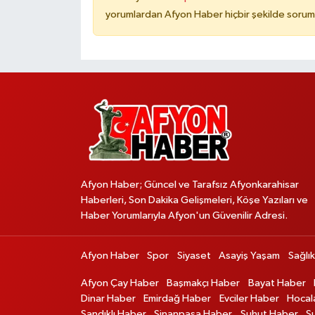
yorumlardan Afyon Haber hiçbir şekilde sorum
Afyon Haber; Güncel ve Tarafsız Afyonkarahisar
Haberleri, Son Dakika Gelişmeleri, Köşe Yazıları ve
Haber Yorumlarıyla Afyon'un Güvenilir Adresi.
Afyon Haber
Spor
Siyaset
Asayiş Yaşam
Sağlık
Afyon Çay Haber
Başmakçı Haber
Bayat Haber
Dinar Haber
Emirdağ Haber
Evciler Haber
Hocal
Sandıklı Haber
Sinanpaşa Haber
Şuhut Haber
S