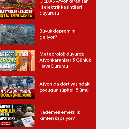
OEDAŞ Afyonkarahisar
ili elektrik kesintileri
duyurusu
Büyük deprem mi
geliyor?
Meteoroloji duyurdu:
Afyonkarahisar 5 Günlük
Hava Durumu
Afyon’da dört yaşındaki
çocuğun şüpheli ölümü
Kademeli emeklilik
kimleri kapsıyor?