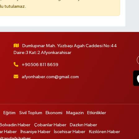
lu tutulamaz.
Dumlupınar Mah. Yüzbaşı Agah Caddesi No:44
Daire:3 Kat:2 Afyonkarahisar
+90506 811 8659
afyonhaber.com@gmail.com
Eğitim
Sivil Toplum
Ekonomi
Magazin
Etkinlikler
Bolvadin Haber
Çobanlar Haber
Dazkırı Haber
ar Haber
İhsaniye Haber
İscehisar Haber
Kızılören Haber
ultandağı haber