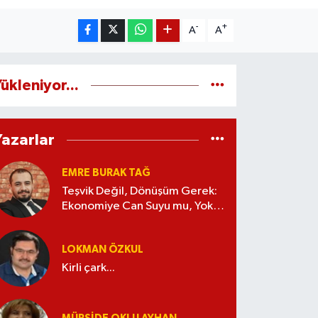
-
+
A
A
ükleniyor...
Yazarlar
EMRE BURAK TAĞ
Teşvik Değil, Dönüşüm Gerek:
Ekonomiye Can Suyu mu, Yoksa
Kaynak İsrafı mı?
LOKMAN ÖZKUL
Kirli çark...