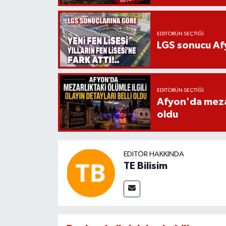
EDITÖRÜN SEÇTIĞI
LGS sonucu Afy
EDITÖRÜN SEÇTIĞI
Afyon'da mezarl
oldu
EDITÖR HAKKINDA
TE Bilisim