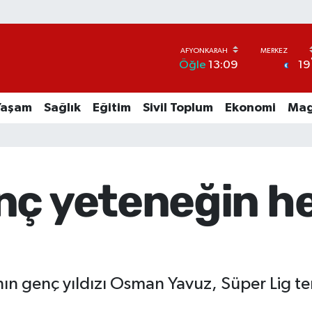
19
Öğle
13:09
Yaşam
Sağlık
Eğitim
Sivil Toplum
Ekonomi
Mag
nç yeteneğin h
ın genç yıldızı Osman Yavuz, Süper Lig te