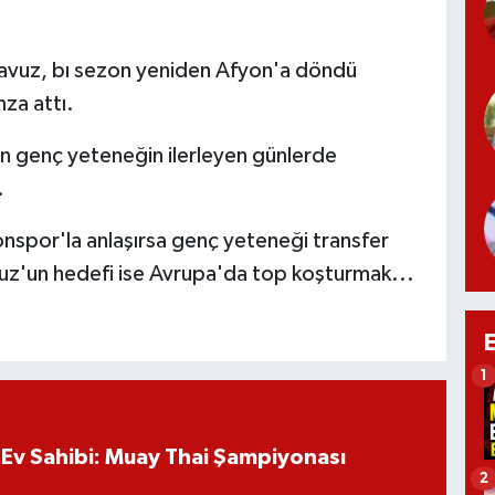
avuz, bı sezon yeniden Afyon'a döndü
za attı.
n genç yeteneğin ilerleyen günlerde
r.
nspor'la anlaşırsa genç yeteneği transfer
vuz'un hedefi ise Avrupa'da top koşturmak...
1
Ev Sahibi: Muay Thai Şampiyonası
2