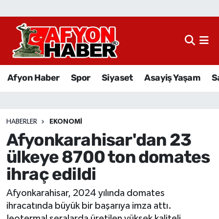
Afyon Haber
Siyaset
Afyon Haber
Spor
Siyaset
Asayiş Yaşam
S
Spor
Asayiş Yaşam
HABERLER
EKONOMI
Afyonkarahisar'dan 23
Sağlık
ülkeye 8700 ton domates
Eğitim
ihraç edildi
Sivil Toplum
Afyonkarahisar, 2024 yılında domates
ihracatında büyük bir başarıya imza attı.
Ekonomi
Jeotermal seralarda üretilen yüksek kaliteli