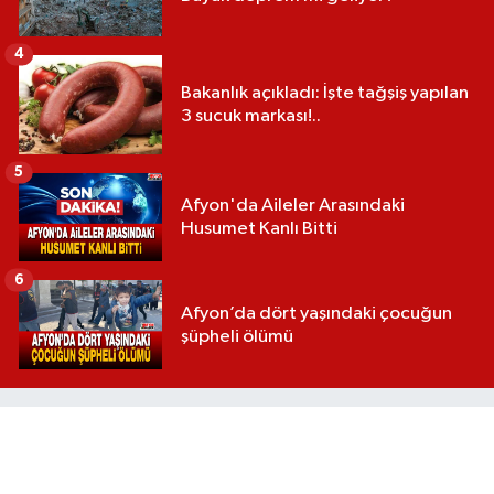
4
Bakanlık açıkladı: İşte tağşiş yapılan
3 sucuk markası!..
5
Afyon'da Aileler Arasındaki
Husumet Kanlı Bitti
6
Afyon’da dört yaşındaki çocuğun
şüpheli ölümü