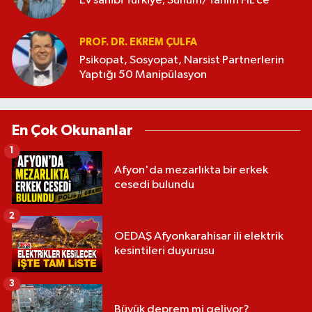
Ev sahibi Türkiye; Sunum/Tanım FİL’ce
PROF. DR. EKREM ÇULFA
Psikopat, Sosyopat, Narsist Partnerlerin
Yaptığı 50 Manipülasyon
En Çok Okunanlar
1
Afyon'da mezarlıkta bir erkek
cesedi bulundu
2
OEDAŞ Afyonkarahisar ili elektrik
kesintileri duyurusu
3
Büyük deprem mi geliyor?