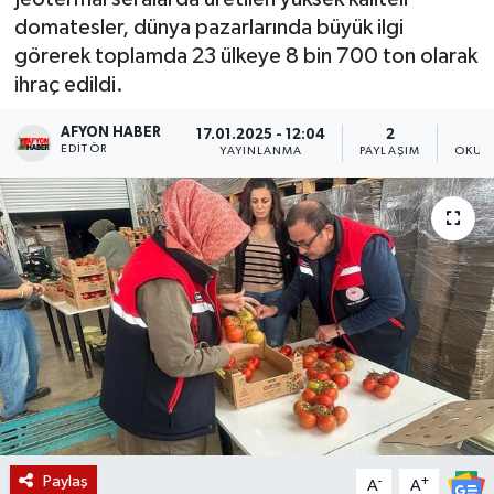
domatesler, dünya pazarlarında büyük ilgi
Magazin
görerek toplamda 23 ülkeye 8 bin 700 ton olarak
ihraç edildi.
Etkinlikler
AFYON HABER
17.01.2025 - 12:04
2
EDITÖR
YAYINLANMA
PAYLAŞIM
OKUN
Paylaş
-
+
A
A