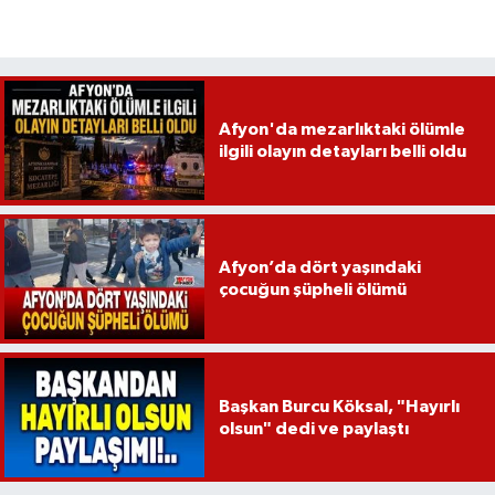
Afyon'da mezarlıktaki ölümle
ilgili olayın detayları belli oldu
Afyon’da dört yaşındaki
çocuğun şüpheli ölümü
Başkan Burcu Köksal, "Hayırlı
olsun" dedi ve paylaştı