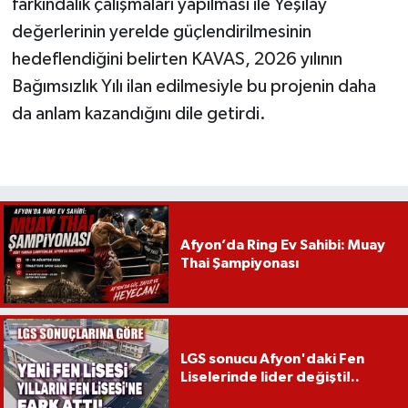
farkındalık çalışmaları yapılması ile Yeşilay
değerlerinin yerelde güçlendirilmesinin
hedeflendiğini belirten KAVAS, 2026 yılının
Bağımsızlık Yılı ilan edilmesiyle bu projenin daha
da anlam kazandığını dile getirdi.
Afyon’da Ring Ev Sahibi: Muay
Thai Şampiyonası
LGS sonucu Afyon'daki Fen
Liselerinde lider değişti!..