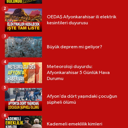
2
OEDAŞ Afyonkarahisar ili elektrik
kesintileri duyurusu
3
Büyük deprem mi geliyor?
4
Meteoroloji duyurdu:
Afyonkarahisar 5 Günlük Hava
Durumu
5
Afyon’da dört yaşındaki çocuğun
şüpheli ölümü
6
Kademeli emeklilik kimleri