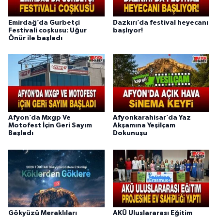
Emirdağ’da Gurbetçi
Dazkırı’da festival heyecanı
Festivali coşkusu: Uğur
başlıyor!
Önür ile başladı
Afyon’da Mxgp Ve
Afyonkarahisar’da Yaz
Motofest İçin Geri Sayım
Akşamına Yeşilçam
Başladı
Dokunuşu
Gökyüzü Meraklıları
AKÜ Uluslararası Eğitim