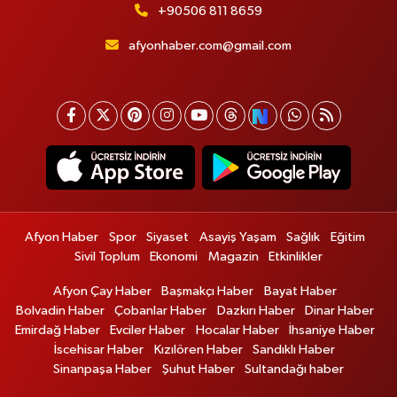
+90506 811 8659
afyonhaber.com@gmail.com
Afyon Haber
Spor
Siyaset
Asayiş Yaşam
Sağlık
Eğitim
Sivil Toplum
Ekonomi
Magazin
Etkinlikler
Afyon Çay Haber
Başmakçı Haber
Bayat Haber
Bolvadin Haber
Çobanlar Haber
Dazkırı Haber
Dinar Haber
Emirdağ Haber
Evciler Haber
Hocalar Haber
İhsaniye Haber
İscehisar Haber
Kızılören Haber
Sandıklı Haber
Sinanpaşa Haber
Şuhut Haber
Sultandağı haber