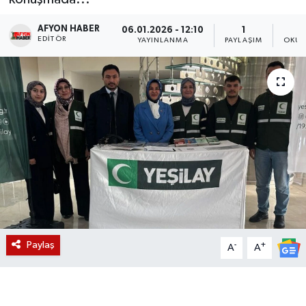
Magazin
AFYON HABER
06.01.2026 - 12:10
1
EDITÖR
YAYINLANMA
PAYLAŞIM
OKUN
Etkinlikler
Paylaş
-
+
A
A