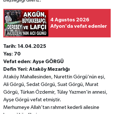
4 Agustos 2026
Afyon'da vefat edenler
Tarih: 14.04.2025
Yaş: 70
Vefat eden: Ayşe GÖRGÜ
Defin Yeri: Ataköy Mezarlığı
Ataköy Mahallesinden, Nurettin Görgü'nün eşi,
Ali Görgü, Sedat Görgü, Suat Görgü, Murat
Görgü, Türkan Özdemir, Tülay Yazmen'in annesi,
Ayşe Görgü vefat etmiştir.
Merhumeye Allah'tan rahmet kederli ailesine