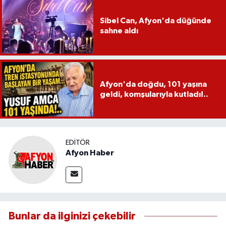
Sibel Can, Afyon'da düğünde
sahne aldı
Afyon'da doğdu, 101 yaşına
geldi, komşularıyla kutladı!..
EDITÖR
Afyon Haber
Bunlar da ilginizi çekebilir