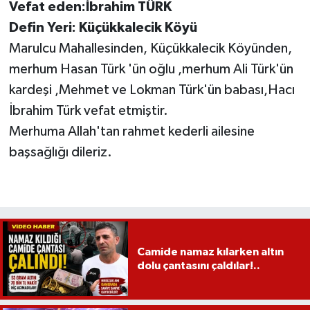
Vefat eden:İbrahim TÜRK
Defin Yeri: Küçükkalecik Köyü
Marulcu Mahallesinden, Küçükkalecik Köyünden,
merhum Hasan Türk 'ün oğlu ,merhum Ali Türk'ün
kardeşi ,Mehmet ve Lokman Türk'ün babası,Hacı
İbrahim Türk vefat etmiştir.
Merhuma Allah'tan rahmet kederli ailesine
başsağlığı dileriz.
Camide namaz kılarken altın
dolu çantasını çaldılar!..