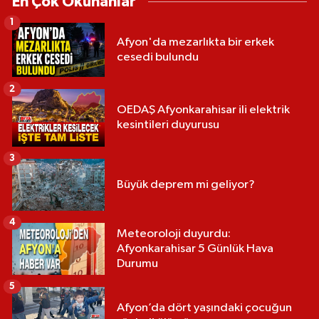
En Çok Okunanlar
1
Afyon'da mezarlıkta bir erkek
cesedi bulundu
2
OEDAŞ Afyonkarahisar ili elektrik
kesintileri duyurusu
3
Büyük deprem mi geliyor?
4
Meteoroloji duyurdu:
Afyonkarahisar 5 Günlük Hava
Durumu
5
Afyon’da dört yaşındaki çocuğun