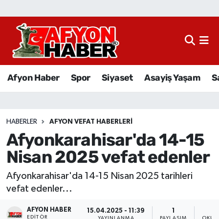
Afyon Haber
Siyaset
Afyon Haber
Spor
Siyaset
Asayiş Yaşam
S
Spor
Asayiş Yaşam
HABERLER
AFYON VEFAT HABERLERI
Afyonkarahisar'da 14-15
Sağlık
Nisan 2025 vefat edenler
Eğitim
Afyonkarahisar'da 14-15 Nisan 2025 tarihleri
Sivil Toplum
vefat edenler...
AFYON HABER
Ekonomi
15.04.2025 - 11:39
1
EDITÖR
YAYINLANMA
PAYLAŞIM
OKUN