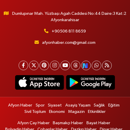
Dumlupınar Mah. Yüzbaşı Agah Caddesi No:44 Daire:3 Kat:2
Afyonkarahisar
+90506 811 8659
afyonhaber.com@gmail.com
Afyon Haber
Spor
Siyaset
Asayiş Yaşam
Sağlık
Eğitim
Sivil Toplum
Ekonomi
Magazin
Etkinlikler
Afyon Çay Haber
Başmakçı Haber
Bayat Haber
Bolvadin Haber
Çobanlar Haber
Dazkırı Haber
Dinar Haber