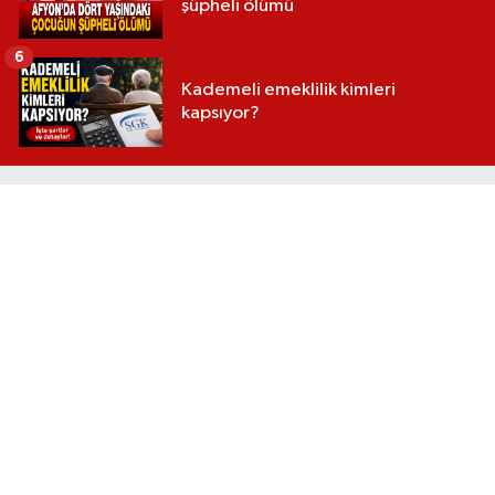
şüpheli ölümü
6
Kademeli emeklilik kimleri
kapsıyor?