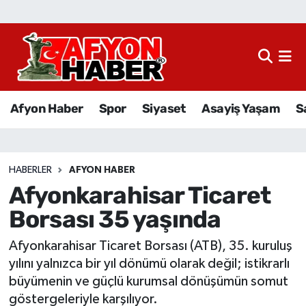
Afyon Haber
Siyaset
Afyon Haber
Spor
Siyaset
Asayiş Yaşam
S
Spor
Asayiş Yaşam
HABERLER
AFYON HABER
Afyonkarahisar Ticaret
Sağlık
Borsası 35 yaşında
Eğitim
Afyonkarahisar Ticaret Borsası (ATB), 35. kuruluş
Sivil Toplum
yılını yalnızca bir yıl dönümü olarak değil; istikrarlı
büyümenin ve güçlü kurumsal dönüşümün somut
Ekonomi
göstergeleriyle karşılıyor.