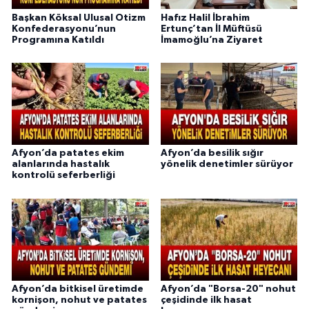
Başkan Köksal Ulusal Otizm
Hafız Halil İbrahim
Konfederasyonu’nun
Ertunç’tan İl Müftüsü
Programına Katıldı
İmamoğlu’na Ziyaret
Afyon’da patates ekim
Afyon’da besilik sığır
alanlarında hastalık
yönelik denetimler sürüyor
kontrolü seferberliği
Afyon’da bitkisel üretimde
Afyon’da "Borsa-20" nohut
kornişon, nohut ve patates
çeşidinde ilk hasat