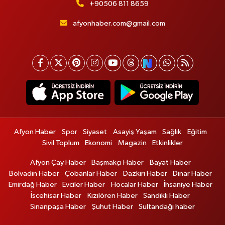
+90506 811 8659
afyonhaber.com@gmail.com
Afyon Haber
Spor
Siyaset
Asayiş Yaşam
Sağlık
Eğitim
Sivil Toplum
Ekonomi
Magazin
Etkinlikler
Afyon Çay Haber
Başmakçı Haber
Bayat Haber
Bolvadin Haber
Çobanlar Haber
Dazkırı Haber
Dinar Haber
Emirdağ Haber
Evciler Haber
Hocalar Haber
İhsaniye Haber
İscehisar Haber
Kızılören Haber
Sandıklı Haber
Sinanpaşa Haber
Şuhut Haber
Sultandağı haber