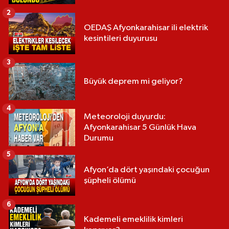
2
OEDAŞ Afyonkarahisar ili elektrik
kesintileri duyurusu
3
Büyük deprem mi geliyor?
4
Meteoroloji duyurdu:
Afyonkarahisar 5 Günlük Hava
Durumu
5
Afyon’da dört yaşındaki çocuğun
şüpheli ölümü
6
Kademeli emeklilik kimleri