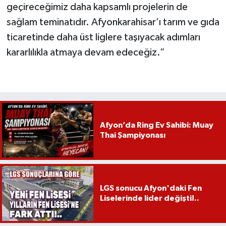
geçireceğimiz daha kapsamlı projelerin de
sağlam teminatıdır. Afyonkarahisar’ı tarım ve gıda
ticaretinde daha üst liglere taşıyacak adımları
kararlılıkla atmaya devam edeceğiz.”
Afyon’da Ring Ev Sahibi: Muay
Thai Şampiyonası
LGS sonucu Afyon'daki Fen
Liselerinde lider değişti!..