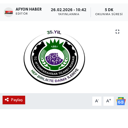
AFYON HABER
Magazin
26.02.2026 - 10:42
5 DK
EDITÖR
YAYINLANMA
OKUNMA SÜRESI
Etkinlikler
Paylaş
-
+
A
A