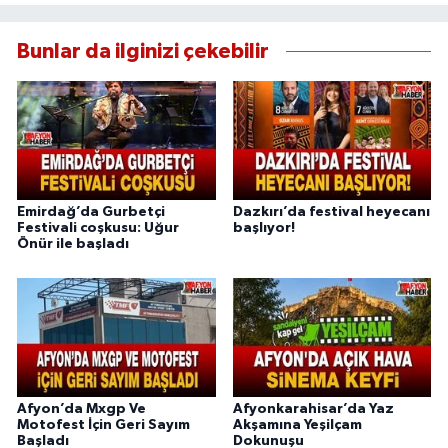
Bunlar da ilginizi çekebilir
Emirdağ’da Gurbetçi
Dazkırı’da festival heyecanı
Festivali coşkusu: Uğur
başlıyor!
Önür ile başladı
Afyon’da Mxgp Ve
Afyonkarahisar’da Yaz
Motofest İçin Geri Sayım
Akşamına Yeşilçam
Başladı
Dokunuşu