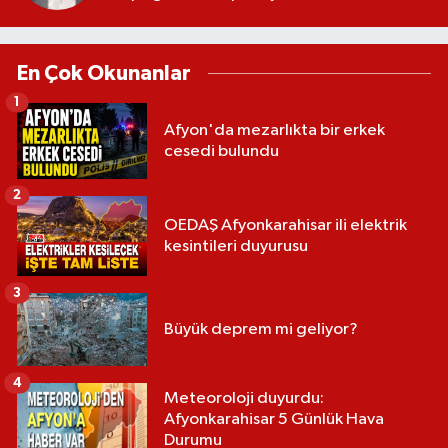
En Çok Okunanlar
1
Afyon'da mezarlıkta bir erkek
cesedi bulundu
2
OEDAŞ Afyonkarahisar ili elektrik
kesintileri duyurusu
3
Büyük deprem mi geliyor?
4
Meteoroloji duyurdu:
Afyonkarahisar 5 Günlük Hava
Durumu