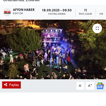
Magazin
AFYON HABER
18.09.2025 - 09:50
11
EDITÖR
YAYINLANMA
PAYLAŞIM
OKU
Etkinlikler
Paylaş
-
+
A
A