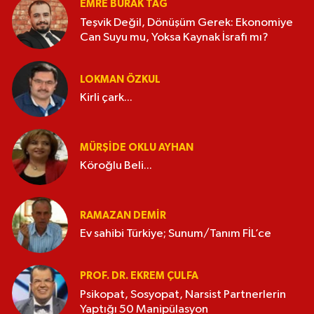
EMRE BURAK TAĞ
Teşvik Değil, Dönüşüm Gerek: Ekonomiye
Can Suyu mu, Yoksa Kaynak İsrafı mı?
LOKMAN ÖZKUL
Kirli çark...
MÜRŞIDE OKLU AYHAN
Köroğlu Beli...
RAMAZAN DEMİR
Ev sahibi Türkiye; Sunum/Tanım FİL’ce
PROF. DR. EKREM ÇULFA
Psikopat, Sosyopat, Narsist Partnerlerin
Yaptığı 50 Manipülasyon