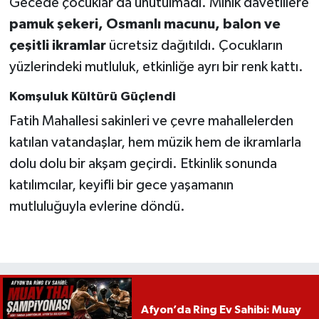
Gecede çocuklar da unutulmadı. Minik davetlilere
pamuk şekeri, Osmanlı macunu, balon ve
çeşitli ikramlar
ücretsiz dağıtıldı. Çocukların
yüzlerindeki mutluluk, etkinliğe ayrı bir renk kattı.
Komşuluk Kültürü Güçlendi
Fatih Mahallesi sakinleri ve çevre mahallelerden
katılan vatandaşlar, hem müzik hem de ikramlarla
dolu dolu bir akşam geçirdi. Etkinlik sonunda
katılımcılar, keyifli bir gece yaşamanın
mutluluğuyla evlerine döndü.
Afyon’da Ring Ev Sahibi: Muay