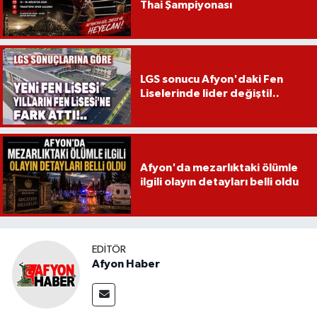
Thai Şampiyonası
LGS sonucu Afyon'daki Fen
Liselerinde lider değişti!..
Afyon'da mezarlıktaki ölümle
ilgili olayın detayları belli oldu
EDITÖR
Afyon Haber