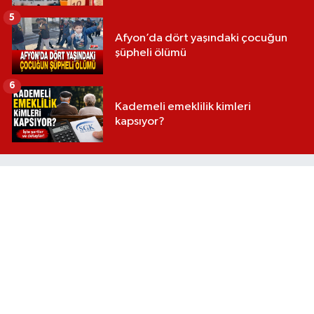
5
Afyon’da dört yaşındaki çocuğun
şüpheli ölümü
6
Kademeli emeklilik kimleri
kapsıyor?