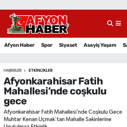
Afyon Haber
Siyaset
Afyon Haber
Spor
Siyaset
Asayiş Yaşam
S
Spor
Asayiş Yaşam
HABERLER
ETKINLIKLER
Afyonkarahisar Fatih
Sağlık
Mahallesi’nde coşkulu
Eğitim
gece
Sivil Toplum
Afyonkarahisar Fatih Mahallesi’nde Coşkulu Gece
Muhtar Kenan Uçmak’tan Mahalle Sakinlerine
Ekonomi
Unutulmaz Etkinlik