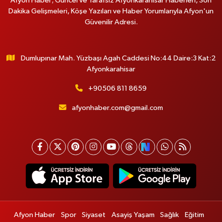
Afyon Haber; Güncel ve Tarafsız Afyonkarahisar Haberleri, Son
Dakika Gelişmeleri, Köşe Yazıları ve Haber Yorumlarıyla Afyon'un
Güvenilir Adresi.
Dumlupınar Mah. Yüzbaşı Agah Caddesi No:44 Daire:3 Kat:2
Afyonkarahisar
+90506 811 8659
afyonhaber.com@gmail.com
Afyon Haber
Spor
Siyaset
Asayiş Yaşam
Sağlık
Eğitim