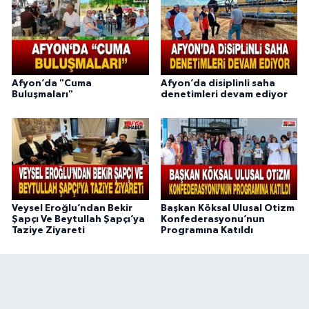
Afyon’da "Cuma
Afyon’da disiplinli saha
Buluşmaları"
denetimleri devam ediyor
Veysel Eroğlu’ndan Bekir
Başkan Köksal Ulusal Otizm
Şapçı Ve Beytullah Şapçı’ya
Konfederasyonu’nun
Taziye Ziyareti
Programına Katıldı