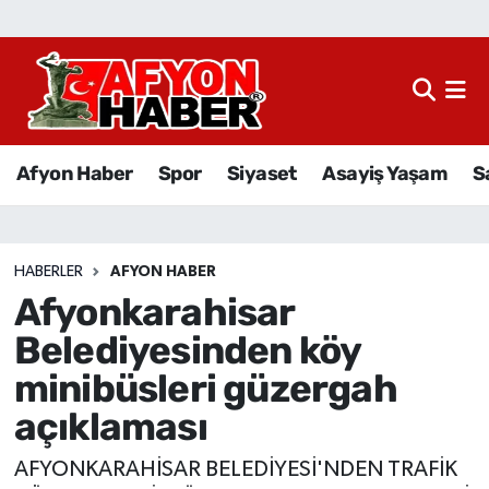
Afyon Haber
Siyaset
Afyon Haber
Spor
Siyaset
Asayiş Yaşam
S
Spor
Asayiş Yaşam
HABERLER
AFYON HABER
Afyonkarahisar
Sağlık
Belediyesinden köy
Eğitim
minibüsleri güzergah
açıklaması
Sivil Toplum
AFYONKARAHİSAR BELEDİYESİ'NDEN TRAFİK
Ekonomi