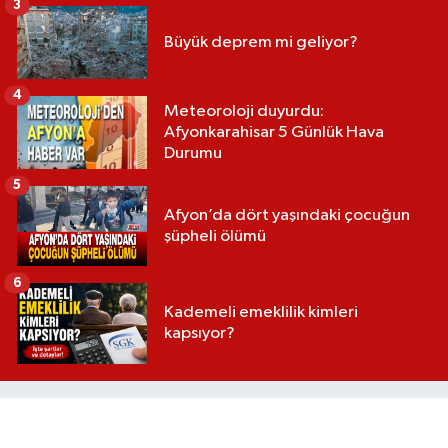
3
Büyük deprem mi geliyor?
4
Meteoroloji duyurdu:
Afyonkarahisar 5 Günlük Hava
Durumu
5
Afyon’da dört yaşındaki çocuğun
şüpheli ölümü
6
Kademeli emeklilik kimleri
kapsıyor?