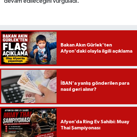
devam edileceğini vurguladı.
Bakan Akın Gürlek'ten
Afyon'daki olayla ilgili açıklama
İBAN'a yanlış gönderilen para
nasıl geri alınır?
Afyon’da Ring Ev Sahibi: Muay
Thai Şampiyonası