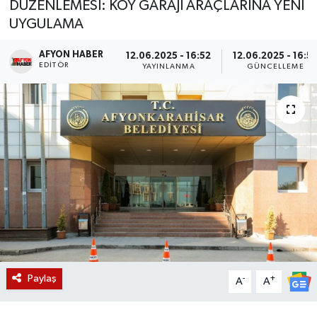
DÜZENLEMESİ: KÖY GARAJI ARAÇLARINA YENİ
UYGULAMA
Magazin
AFYON HABER
12.06.2025 - 16:52
12.06.2025 - 16:5
Etkinlikler
EDITÖR
YAYINLANMA
GÜNCELLEME
Paylaş
-
+
A
A