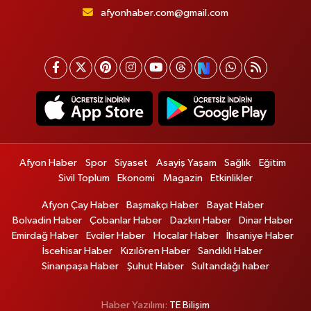
afyonhaber.com@gmail.com
Afyon Haber
Spor
Siyaset
Asayiş Yaşam
Sağlık
Eğitim
Sivil Toplum
Ekonomi
Magazin
Etkinlikler
Afyon Çay Haber
Başmakçı Haber
Bayat Haber
Bolvadin Haber
Çobanlar Haber
Dazkırı Haber
Dinar Haber
Emirdağ Haber
Evciler Haber
Hocalar Haber
İhsaniye Haber
İscehisar Haber
Kızılören Haber
Sandıklı Haber
Sinanpaşa Haber
Şuhut Haber
Sultandağı haber
Haber Yazılımı:
TE Bilişim