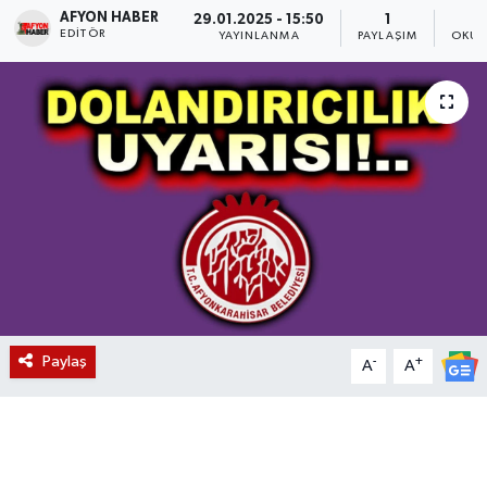
AFYON HABER
29.01.2025 - 15:50
1
EDITÖR
Magazin
YAYINLANMA
PAYLAŞIM
OKUN
Etkinlikler
Paylaş
-
+
A
A