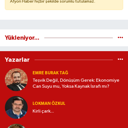
Afyon Haber hiçbir şekilde sorumlu tutulamaz.
Yükleniyor...
Yazarlar
EMRE BURAK TAĞ
Teşvik Değil, Dönüşüm Gerek: Ekonomiye
Can Suyu mu, Yoksa Kaynak İsrafı mı?
LOKMAN ÖZKUL
Kirli çark...