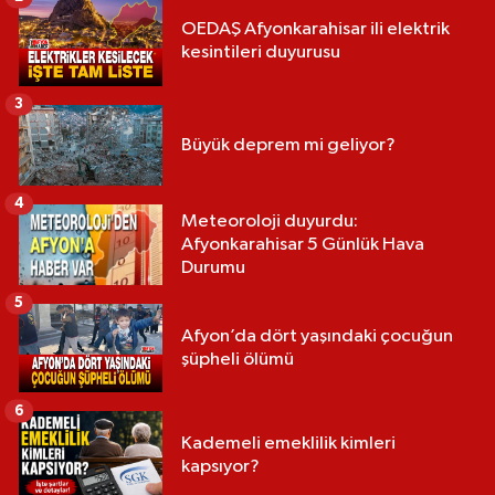
OEDAŞ Afyonkarahisar ili elektrik
kesintileri duyurusu
3
Büyük deprem mi geliyor?
4
Meteoroloji duyurdu:
Afyonkarahisar 5 Günlük Hava
Durumu
5
Afyon’da dört yaşındaki çocuğun
şüpheli ölümü
6
Kademeli emeklilik kimleri
kapsıyor?