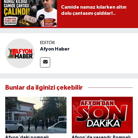
Camide namaz kılarken altın
dolu çantasını çaldılar!..
EDITÖR
Afyon Haber
Bunlar da ilginizi çekebilir
Afyon'daki pompalı
Afyon'da yaşandı: Pompalı