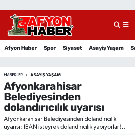
Afyon Haber
Siyaset
Afyon Haber
Spor
Siyaset
Asayiş Yaşam
S
Spor
Asayiş Yaşam
HABERLER
ASAYIŞ YAŞAM
Afyonkarahisar
Sağlık
Belediyesinden
Eğitim
dolandırıcılık uyarısı
Sivil Toplum
Afyonkarahisar Belediyesinden dolandırıcılık
uyarısı: IBAN isteyrek dolandırıcılık yapıyorlar!..
Ekonomi