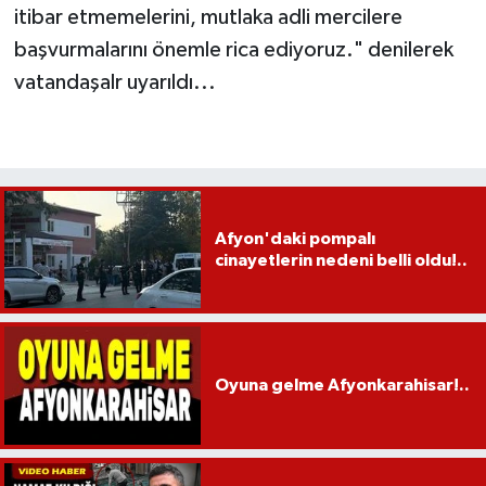
itibar etmemelerini, mutlaka adli mercilere
başvurmalarını önemle rica ediyoruz." denilerek
vatandaşalr uyarıldı...
Afyon'daki pompalı
cinayetlerin nedeni belli oldu!..
Oyuna gelme Afyonkarahisar!..