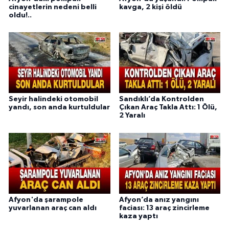
cinayetlerin nedeni belli
kavga, 2 kişi öldü
oldu!..
Seyir halindeki otomobil
Sandıklı’da Kontrolden
yandı, son anda kurtuldular
Çıkan Araç Takla Attı: 1 Ölü,
2 Yaralı
Afyon'da şarampole
Afyon’da anız yangını
yuvarlanan araç can aldı
faciası: 13 araç zincirleme
kaza yaptı