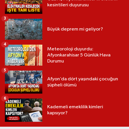
kesintileri duyurusu
3
Büyük deprem mi geliyor?
4
Meteoroloji duyurdu:
Afyonkarahisar 5 Günlük Hava
Durumu
5
Afyon’da dört yaşındaki çocuğun
şüpheli ölümü
6
Kademeli emeklilik kimleri
kapsıyor?