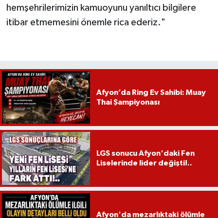
hemşehrilerimizin kamuoyunu yanıltıcı bilgilere
itibar etmemesini önemle rica ederiz."
Afyon’da Ring Ev Sahibi: Muay
Thai Şampiyonası
LGS sonucu Afyon'daki Fen
Liselerinde lider değişti!..
Afyon'da mezarlıktaki ölümle