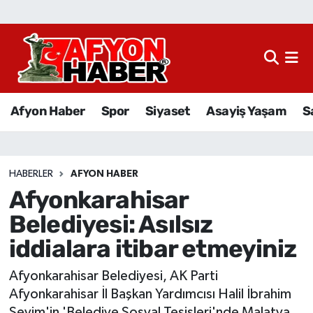
Afyon Haber
Siyaset
Afyon Haber
Spor
Siyaset
Asayiş Yaşam
S
Spor
Asayiş Yaşam
HABERLER
AFYON HABER
Afyonkarahisar
Sağlık
Belediyesi: Asılsız
Eğitim
iddialara itibar etmeyiniz
Sivil Toplum
Afyonkarahisar Belediyesi, AK Parti
Afyonkarahisar İl Başkan Yardımcısı Halil İbrahim
Ekonomi
Sevim'in 'Belediye Sosyal Tesisleri'nde Malatya