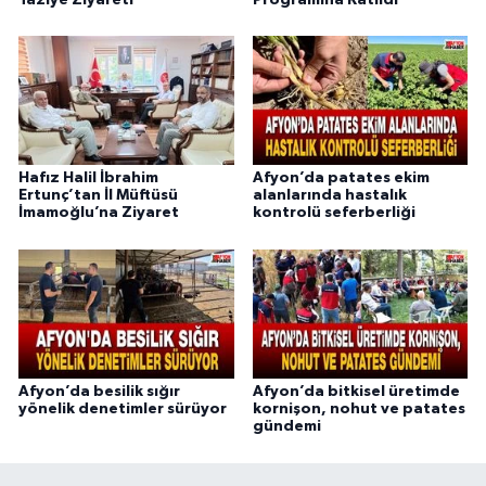
Hafız Halil İbrahim
Afyon’da patates ekim
Ertunç’tan İl Müftüsü
alanlarında hastalık
İmamoğlu’na Ziyaret
kontrolü seferberliği
Afyon’da besilik sığır
Afyon’da bitkisel üretimde
yönelik denetimler sürüyor
kornişon, nohut ve patates
gündemi