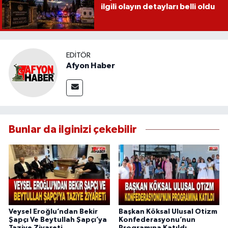
ilgili olayın detayları belli oldu
EDITÖR
Afyon Haber
Bunlar da ilginizi çekebilir
Veysel Eroğlu’ndan Bekir
Başkan Köksal Ulusal Otizm
Şapçı Ve Beytullah Şapçı’ya
Konfederasyonu’nun
Taziye Ziyareti
Programına Katıldı