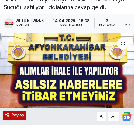
Sucuğu satılıyor' iddialarına cevap geldi.
Magazin
AFYON HABER
14.04.2025 - 16:38
3
EDITÖR
Etkinlikler
YAYINLANMA
PAYLAŞIM
OKUN
Paylaş
-
+
A
A