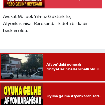
Avukat M. İpek Yılmaz Göktürk ile,
Afyonkarahisar Barosunda ilk defa bir kadın
başkan oldu.
Afyon'daki pompalı
cinayetlerin nedeni belli oldu!..
Oyuna gelme Afyonkarahisar!..