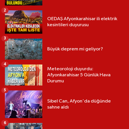
2
OEDAŞ Afyonkarahisar ili elektrik
kesintileri duyurusu
3
Büyük deprem mi geliyor?
4
Meteoroloji duyurdu:
Afyonkarahisar 5 Günlük Hava
Durumu
5
Sibel Can, Afyon'da düğünde
sahne aldı
6