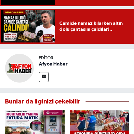
Camide namaz kılarken altın
dolu çantasını çaldılar!..
EDITÖR
Afyon Haber
Bunlar da ilginizi çekebilir