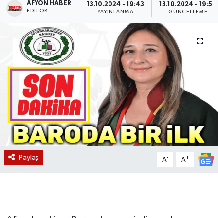
AFYON HABER
13.10.2024 - 19:43
13.10.2024 - 19:54
EDITÖR
YAYINLANMA
GÜNCELLEME
Magazin
Etkinlikler
Paylaş
-
+
A
A