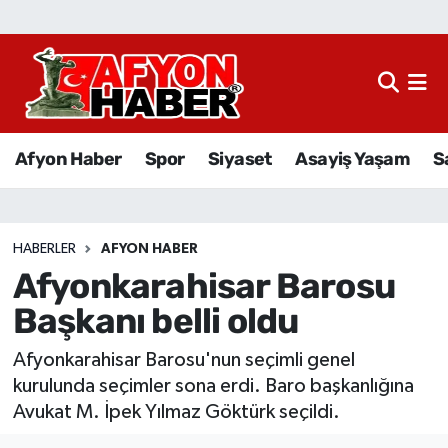
Afyon Haber
Siyaset
Afyon Haber
Spor
Siyaset
Asayiş Yaşam
S
Spor
Asayiş Yaşam
HABERLER
AFYON HABER
Afyonkarahisar Barosu
Sağlık
Başkanı belli oldu
Eğitim
Afyonkarahisar Barosu'nun seçimli genel
Sivil Toplum
kurulunda seçimler sona erdi. Baro başkanlığına
Avukat M. İpek Yılmaz Göktürk seçildi.
Ekonomi