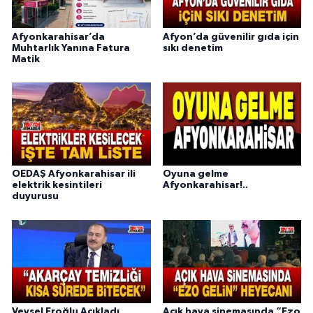
Afyonkarahisar’da
Afyon’da güvenilir gıda için
Muhtarlık Yanına Fatura
sıkı denetim
Matik
OEDAŞ Afyonkarahisar ili
Oyuna gelme
elektrik kesintileri
Afyonkarahisar!..
duyurusu
Veysel Eroğlu Açıkladı
Açık hava sinemasında “Ezo