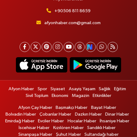
+90506 811 8659
afyonhaber.com@gmail.com
Afyon Haber
Spor
Siyaset
Asayiş Yaşam
Sağlık
Eğitim
Sivil Toplum
Ekonomi
Magazin
Etkinlikler
Afyon Çay Haber
Başmakçı Haber
Bayat Haber
Bolvadin Haber
Çobanlar Haber
Dazkırı Haber
Dinar Haber
Emirdağ Haber
Evciler Haber
Hocalar Haber
İhsaniye Haber
İscehisar Haber
Kızılören Haber
Sandıklı Haber
Sinanpaşa Haber
Şuhut Haber
Sultandağı haber