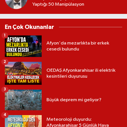
Yaptığı 50 Manipülasyon
En Çok Okunanlar
1
Afyon'da mezarlıkta bir erkek
cesedi bulundu
2
OEDAŞ Afyonkarahisar ili elektrik
kesintileri duyurusu
3
Büyük deprem mi geliyor?
4
Meteoroloji duyurdu:
Afyonkarahisar 5 Günlük Hava