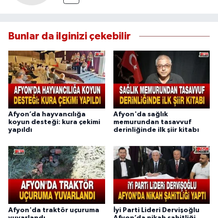
Bunlar da ilginizi çekebilir
Afyon’da hayvancılığa
Afyon'da sağlık
koyun desteği: kura çekimi
memurundan tasavvuf
yapıldı
derinliğinde ilk şiir kitabı
Afyon'da traktör uçuruma
İyi Parti Lideri Dervişoğlu
yuvarlandı
Afyon’da nikah şahitliği