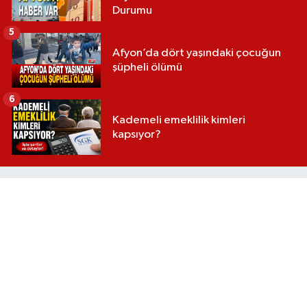
Durumu
5
Afyon’da dört yaşındaki çocuğun
şüpheli ölümü
6
Kademeli emeklilik kimleri
kapsıyor?