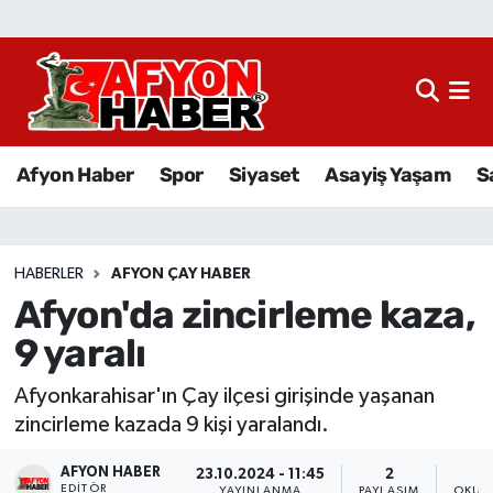
Afyon Haber
Siyaset
Afyon Haber
Spor
Siyaset
Asayiş Yaşam
S
Spor
Asayiş Yaşam
HABERLER
AFYON ÇAY HABER
Afyon'da zincirleme kaza,
Sağlık
9 yaralı
Eğitim
Afyonkarahisar'ın Çay ilçesi girişinde yaşanan
Sivil Toplum
zincirleme kazada 9 kişi yaralandı.
AFYON HABER
Ekonomi
23.10.2024 - 11:45
2
EDITÖR
YAYINLANMA
PAYLAŞIM
OKUN