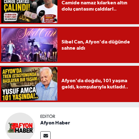
Camide namaz kılarken altın
dolu çantasını çaldılar!..
Sibel Can, Afyon'da düğünde
sahne aldı
Afyon'da doğdu, 101 yaşına
geldi, komşularıyla kutladı!..
EDITÖR
Afyon Haber