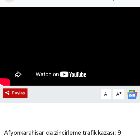
Magazin
Etkinlikler
Paylaş
-
+
A
A
Afyonkarahisar'da zincirleme trafik kazası: 9