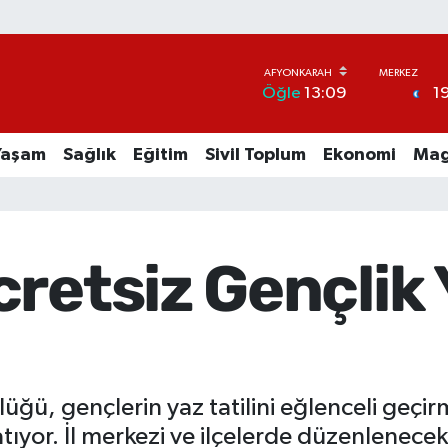
1
Öğle
13:09
Yaşam
Sağlık
Eğitim
Sivil Toplum
Ekonomi
Mag
retsiz Gençlik
üğü, gençlerin yaz tatilini eğlenceli geçir
yor. İl merkezi ve ilçelerde düzenlenecek e