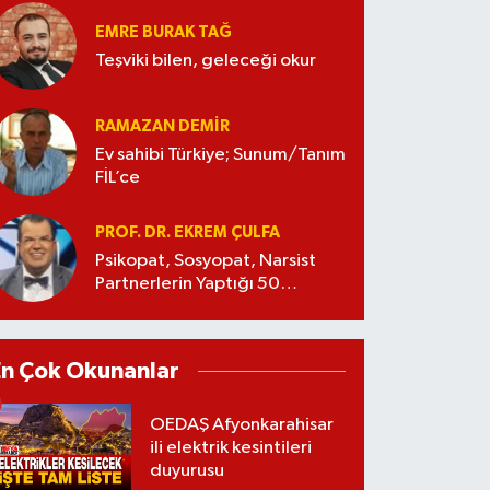
EMRE BURAK TAĞ
Teşviki bilen, geleceği okur
RAMAZAN DEMİR
Ev sahibi Türkiye; Sunum/Tanım
FİL’ce
PROF. DR. EKREM ÇULFA
Psikopat, Sosyopat, Narsist
Partnerlerin Yaptığı 50
Manipülasyon
En Çok Okunanlar
OEDAŞ Afyonkarahisar
ili elektrik kesintileri
duyurusu