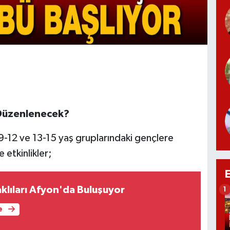
 Düzenlenecek?
-12 ve 13-15 yaş gruplarındaki gençlere
 etkinlikler;
lıları Afyon'da Buluşuyor
1
e