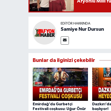
Afyonlu Milli 
EDITÖR HAKKINDA
Samiye Nur Dursun
Bunlar da ilginizi çekebilir
Emirdağ’da Gurbetçi
Dazkırı’da
Festivali coşkusu: Uğur Önür
başlıyor!