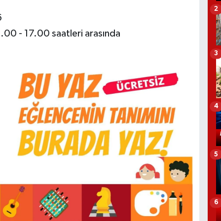
2
6
.00 - 17.00 saatleri arasında
3
4
5
6