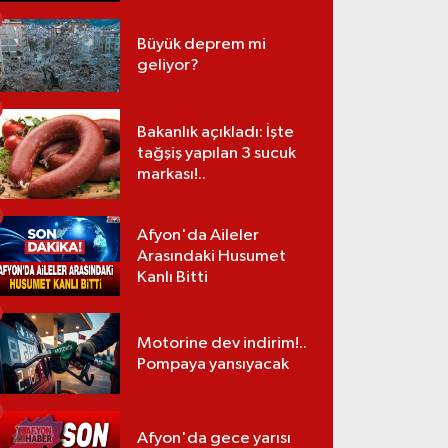
Büyük deprem mi
geliyor?
Bakanlık açıkladı: İşte
tağşiş yapılan 3 sucuk
markası!..
Afyon'da Aileler
Arasındaki Husumet
Kanlı Bitti
Motorine dev indirim!..
Pompaya yansıyacak
Afyon'da gece yarısı