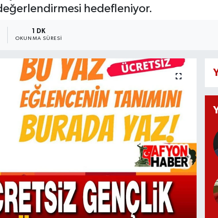
e değerlendirmesi hedefleniyor.
5
1 DK
OKUNMA SÜRESI
Y