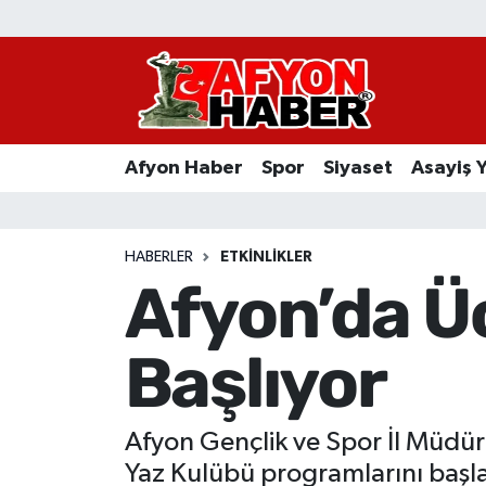
Afyon Haber
Siyaset
Afyon Haber
Spor
Siyaset
Asayiş 
Spor
Asayiş Yaşam
HABERLER
ETKINLIKLER
Afyon’da Üc
Sağlık
Başlıyor
Eğitim
Sivil Toplum
Afyon Gençlik ve Spor İl Müdürl
Ekonomi
Yaz Kulübü programlarını başlatı