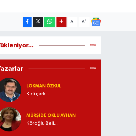
-
+
A
A
ükleniyor...
Yazarlar
LOKMAN ÖZKUL
Kirli çark...
MÜRŞIDE OKLU AYHAN
Köroğlu Beli...