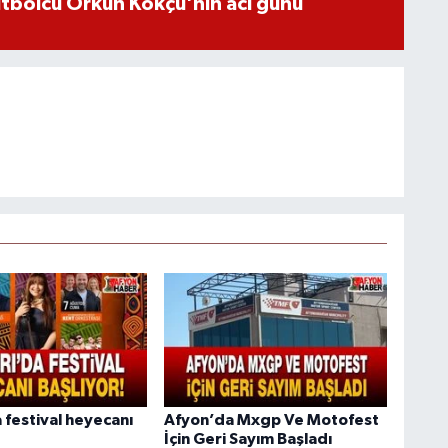
futbolcu Orkun Kökçü'nin acı günü
 festival heyecanı
Afyon’da Mxgp Ve Motofest
İçin Geri Sayım Başladı