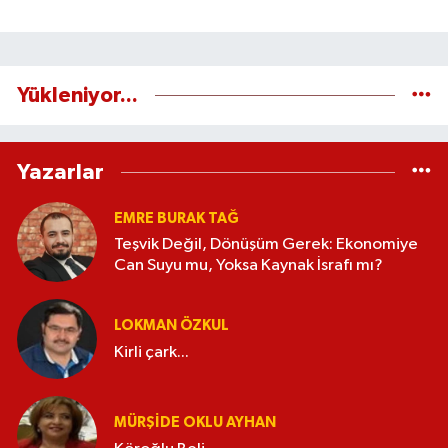
Yükleniyor...
Yazarlar
EMRE BURAK TAĞ
Teşvik Değil, Dönüşüm Gerek: Ekonomiye
Can Suyu mu, Yoksa Kaynak İsrafı mı?
LOKMAN ÖZKUL
Kirli çark...
MÜRŞIDE OKLU AYHAN