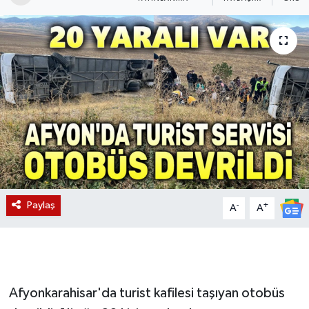
Magazin
Etkinlikler
Paylaş
-
+
A
A
Afyonkarahisar'da turist kafilesi taşıyan otobüs