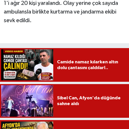
1'i ağır 20 kişi yaralandı. Olay yerine çok sayıda
ambulansla birlikte kurtarma ve jandarma ekibi
sevk edildi.
Camide namaz kılarken altın
dolu çantasını çaldılar!..
Sibel Can, Afyon'da düğünde
sahne aldı