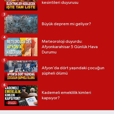
kesintileri duyurusu
3
Büyük deprem mi geliyor?
4
Meteoroloji duyurdu:
Afyonkarahisar 5 Günlük Hava
Durumu
5
Afyon’da dört yaşındaki çocuğun
şüpheli ölümü
6
Kademeli emeklilik kimleri
kapsıyor?