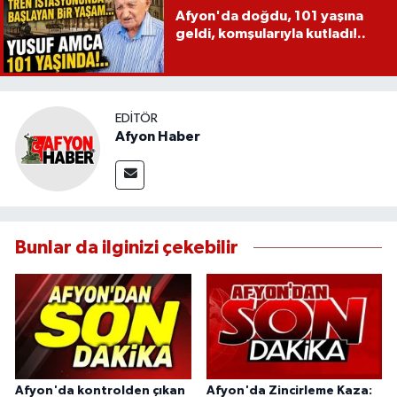
Afyon'da doğdu, 101 yaşına
geldi, komşularıyla kutladı!..
EDITÖR
Afyon Haber
Bunlar da ilginizi çekebilir
Afyon'da kontrolden çıkan
Afyon'da Zincirleme Kaza: