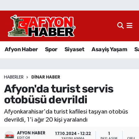
Afyon Haber
Siyaset
Afyon Haber
Spor
Siyaset
Asayiş Yaşam
S
Spor
Asayiş Yaşam
HABERLER
DINAR HABER
Afyon'da turist servis
Sağlık
otobüsü devrildi
Eğitim
Afyonkarahisar'da turist kafilesi taşıyan otobüs
Sivil Toplum
devrildi, 1'i ağır 20 kişi yaralandı
AFYON HABER
Ekonomi
17.10.2024 - 12:22
1
EDITÖR
YAYINLANMA
PAYLAŞIM
OKUNM