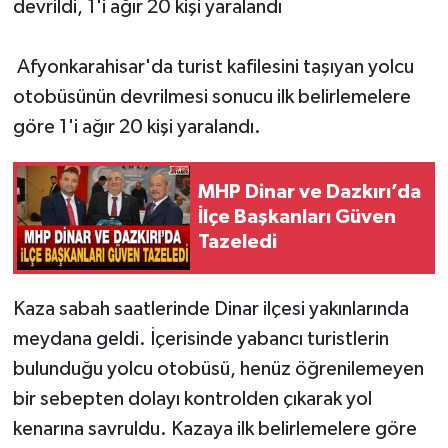
devrildi, 1'i ağır 20 kişi yaralandı
Afyonkarahisar'da turist kafilesini taşıyan yolcu
otobüsünün devrilmesi sonucu ilk belirlemelere
göre 1'i ağır 20 kişi yaralandı.
MHP Dinar ve Dazkırı’da
İlçe Başkanları Güven
Tazeledi
Kaza sabah saatlerinde Dinar ilçesi yakınlarında
meydana geldi. İçerisinde yabancı turistlerin
bulunduğu yolcu otobüsü, henüz öğrenilemeyen
bir sebepten dolayı kontrolden çıkarak yol
kenarına savruldu. Kazaya ilk belirlemelere göre