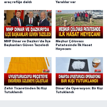
araç refüje daldı
Yaralılar var
MHP Dinar ve Dazkırı’da İlçe
Meşhur Çölovası
Başkanları Güven Tazeledi
Patatesinde İlk Hasat
Heyecanı
Zehir Ticaretinden İki Kişi
Dinar’da Operasyon: Bir Kişi
Tutuklandı
Tutuklandı