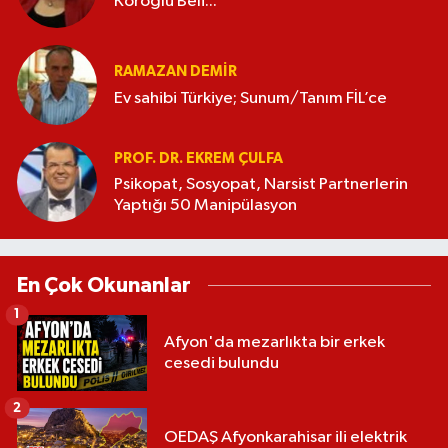
Köroğlu Beli...
RAMAZAN DEMİR
Ev sahibi Türkiye; Sunum/Tanım FİL’ce
PROF. DR. EKREM ÇULFA
Psikopat, Sosyopat, Narsist Partnerlerin
Yaptığı 50 Manipülasyon
En Çok Okunanlar
1
Afyon'da mezarlıkta bir erkek
cesedi bulundu
2
OEDAŞ Afyonkarahisar ili elektrik