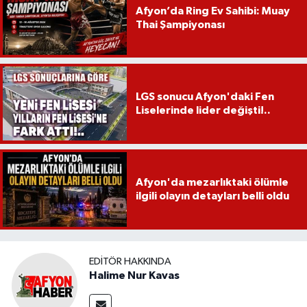
Afyon’da Ring Ev Sahibi: Muay
Thai Şampiyonası
LGS sonucu Afyon'daki Fen
Liselerinde lider değişti!..
Afyon'da mezarlıktaki ölümle
ilgili olayın detayları belli oldu
EDITÖR HAKKINDA
Halime Nur Kavas