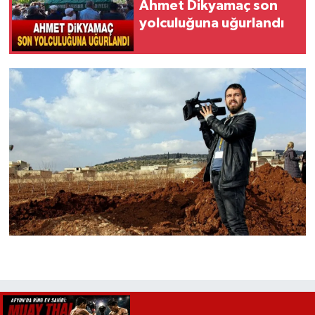
Ahmet Dikyamaç son
yolculuğuna uğurlandı