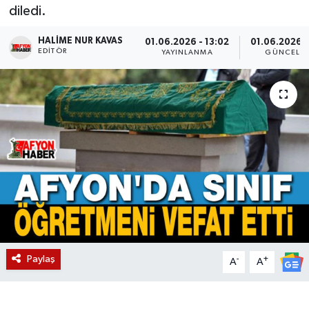
diledi.
Magazin
HALIME NUR KAVAS
01.06.2026 - 13:02
01.06.2026 -
EDITÖR
YAYINLANMA
GÜNCELL
Etkinlikler
Paylaş
-
+
A
A