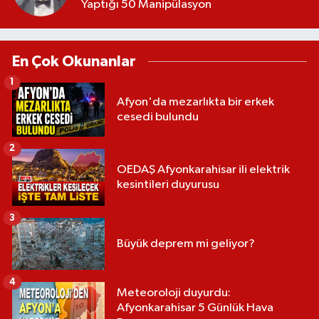
Yaptığı 50 Manipülasyon
En Çok Okunanlar
1
Afyon'da mezarlıkta bir erkek
cesedi bulundu
2
OEDAŞ Afyonkarahisar ili elektrik
kesintileri duyurusu
3
Büyük deprem mi geliyor?
4
Meteoroloji duyurdu:
Afyonkarahisar 5 Günlük Hava