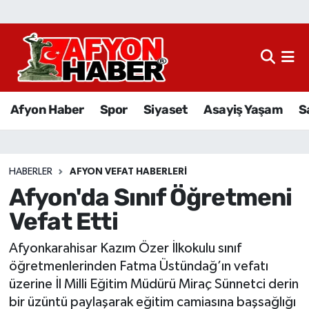
Afyon Haber
Siyaset
Afyon Haber
Spor
Siyaset
Asayiş Yaşam
S
Spor
Asayiş Yaşam
HABERLER
AFYON VEFAT HABERLERI
Afyon'da Sınıf Öğretmeni
Sağlık
Vefat Etti
Eğitim
Afyonkarahisar Kazım Özer İlkokulu sınıf
Sivil Toplum
öğretmenlerinden Fatma Üstündağ’ın vefatı
üzerine İl Milli Eğitim Müdürü Miraç Sünnetci derin
Ekonomi
bir üzüntü paylaşarak eğitim camiasına başsağlığı