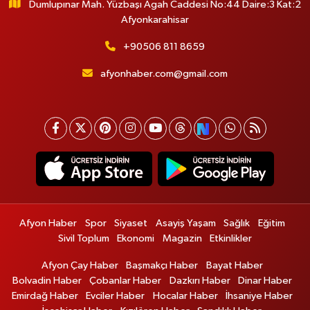
Dumlupınar Mah. Yüzbaşı Agah Caddesi No:44 Daire:3 Kat:2
Afyonkarahisar
+90506 811 8659
afyonhaber.com@gmail.com
Afyon Haber
Spor
Siyaset
Asayiş Yaşam
Sağlık
Eğitim
Sivil Toplum
Ekonomi
Magazin
Etkinlikler
Afyon Çay Haber
Başmakçı Haber
Bayat Haber
Bolvadin Haber
Çobanlar Haber
Dazkırı Haber
Dinar Haber
Emirdağ Haber
Evciler Haber
Hocalar Haber
İhsaniye Haber