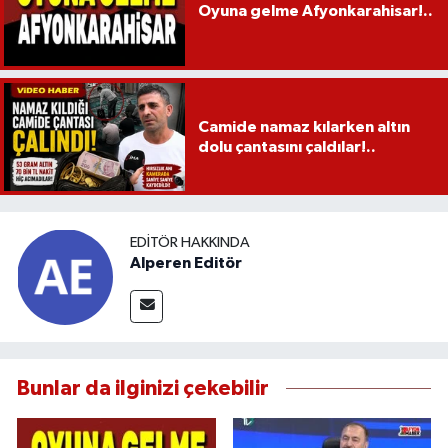
Oyuna gelme Afyonkarahisar!..
Camide namaz kılarken altın
dolu çantasını çaldılar!..
EDITÖR HAKKINDA
Alperen Editör
Bunlar da ilginizi çekebilir