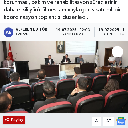
korunması, bakım ve rehabilitasyon süreçlerinin
daha etkili yürütülmesi amacıyla geniş katılımlı bir
Magazin
koordinasyon toplantısı düzenledi.
Etkinlikler
ALPEREN EDITÖR
19.07.2025 - 12:03
19.07.2025 - 12
EDITÖR
YAYINLANMA
GÜNCELLEME
Paylaş
-
+
A
A