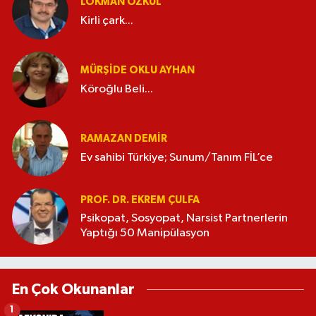
LOKMAN ÖZKUL
Kirli çark...
MÜRŞIDE OKLU AYHAN
Köroğlu Beli...
RAMAZAN DEMİR
Ev sahibi Türkiye; Sunum/Tanım FİL’ce
PROF. DR. EKREM ÇULFA
Psikopat, Sosyopat, Narsist Partnerlerin
Yaptığı 50 Manipülasyon
En Çok Okunanlar
1