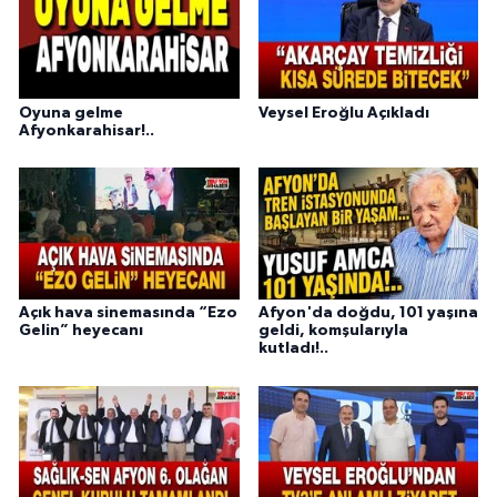
Oyuna gelme
Veysel Eroğlu Açıkladı
Afyonkarahisar!..
Açık hava sinemasında “Ezo
Afyon'da doğdu, 101 yaşına
Gelin” heyecanı
geldi, komşularıyla
kutladı!..