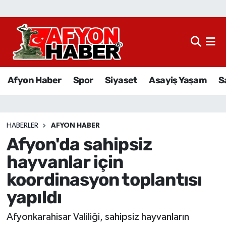
Afyon Haber
Siyaset
Afyon Haber
Spor
Siyaset
Asayiş Yaşam
S
Spor
Asayiş Yaşam
HABERLER
AFYON HABER
Afyon'da sahipsiz
Sağlık
hayvanlar için
Eğitim
koordinasyon toplantısı
yapıldı
Sivil Toplum
Afyonkarahisar Valiliği, sahipsiz hayvanların
Ekonomi