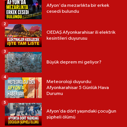
Afyon'da mezarlıkta bir erkek
cesedi bulundu
2
OEDAŞ Afyonkarahisar ili elektrik
kesintileri duyurusu
3
Büyük deprem mi geliyor?
4
Meteoroloji duyurdu:
Afyonkarahisar 5 Günlük Hava
Durumu
5
Afyon’da dört yaşındaki çocuğun
şüpheli ölümü