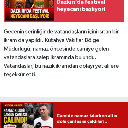
Dazkırı’da festival
heyecanı başlıyor!
Gecenin serinliğinde vatandaşların içini ısıtan bir
ikram da yapıldı. Kütahya Vakıflar Bölge
Müdürlüğü, namaz öncesinde camiye gelen
vatandaşlara salep ikramında bulundu.
Vatandaşlar, bu nazik ikramdan dolayı yetkililere
teşekkür etti.
Camide namaz kılarken altın
dolu çantasını çaldılar!..