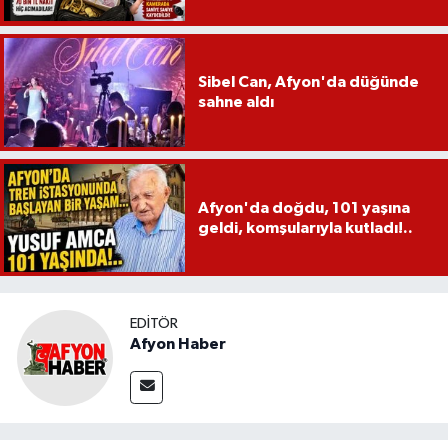
Sibel Can, Afyon'da düğünde
sahne aldı
Afyon'da doğdu, 101 yaşına
geldi, komşularıyla kutladı!..
EDITÖR
Afyon Haber