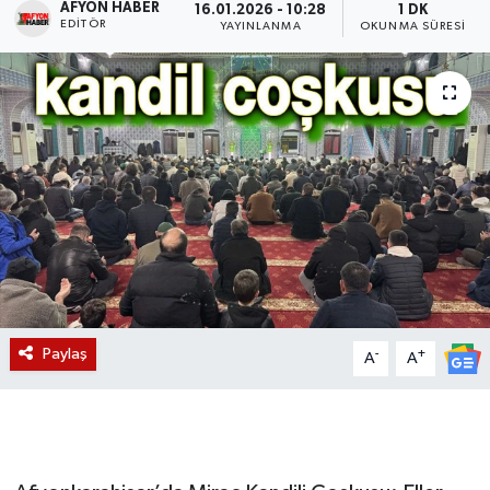
AFYON HABER
16.01.2026 - 10:28
1 DK
EDITÖR
YAYINLANMA
OKUNMA SÜRESI
Magazin
Etkinlikler
Paylaş
-
+
A
A