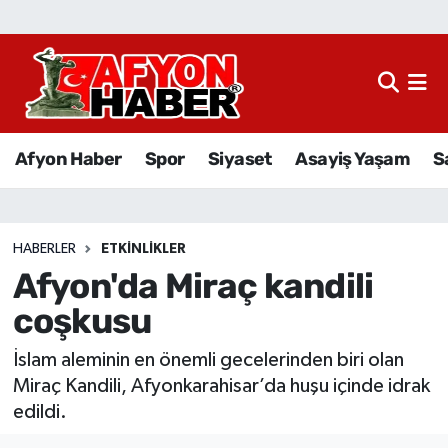
Afyon Haber
Siyaset
Afyon Haber
Spor
Siyaset
Asayiş Yaşam
S
Spor
Asayiş Yaşam
HABERLER
ETKINLIKLER
Afyon'da Miraç kandili
Sağlık
coşkusu
Eğitim
İslam aleminin en önemli gecelerinden biri olan
Sivil Toplum
Miraç Kandili, Afyonkarahisar’da huşu içinde idrak
edildi.
Ekonomi