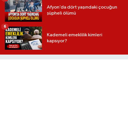
Afyon’da dört yaşındaki çocuğun
şüpheli ölümü
6
Kademeli emeklilik kimleri
kapsıyor?