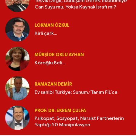
Teşvik Değil, Dönüşüm Gerek: Ekonomiye
Can Suyu mu, Yoksa Kaynak İsrafı mı?
LOKMAN ÖZKUL
Kirli çark...
MÜRŞIDE OKLU AYHAN
Köroğlu Beli...
RAMAZAN DEMİR
Ev sahibi Türkiye; Sunum/Tanım FİL’ce
PROF. DR. EKREM ÇULFA
Psikopat, Sosyopat, Narsist Partnerlerin
Yaptığı 50 Manipülasyon