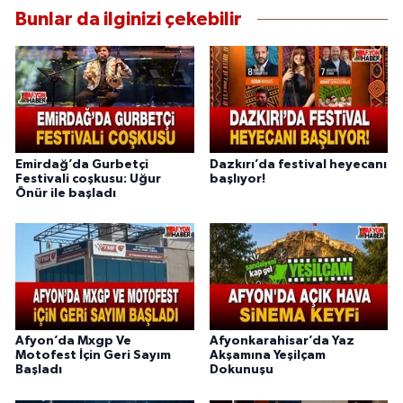
Bunlar da ilginizi çekebilir
Emirdağ’da Gurbetçi
Dazkırı’da festival heyecanı
Festivali coşkusu: Uğur
başlıyor!
Önür ile başladı
Afyon’da Mxgp Ve
Afyonkarahisar’da Yaz
Motofest İçin Geri Sayım
Akşamına Yeşilçam
Başladı
Dokunuşu