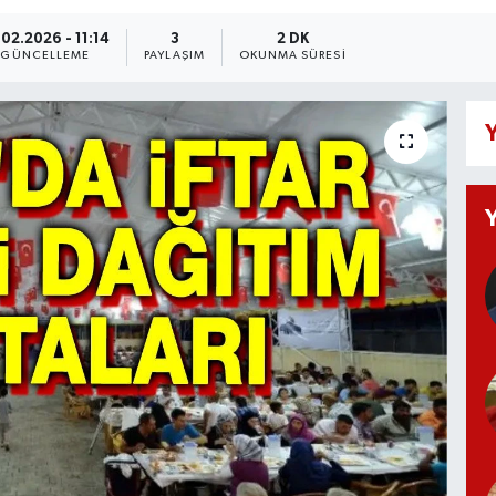
.02.2026 - 11:14
3
2 DK
GÜNCELLEME
PAYLAŞIM
OKUNMA SÜRESI
Y