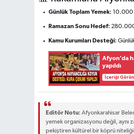
Günlük Toplam Yemek:
10.000 
Ramazan Sonu Hedef:
280.000 
Kamu Kurumları Desteği:
Günlük
Afyon’da ha
yapıldı
İçeriği Görü
Editör Notu:
Afyonkarahisar Beledi
yemek organizasyonu değil, aynı za
pekiştiren kültürel bir köprü niteliğ