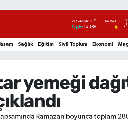
°
17
Öğle
13:09
Yaşam
Sağlık
Eğitim
Sivil Toplum
Ekonomi
Mag
tar yemeği dağı
çıklandı
kapsamında Ramazan boyunca toplam 280 bi