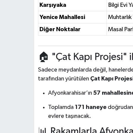
Karşıyaka
Bilgi Evi Y
Yenice Mahallesi
Muhtarlık 
Diğer Noktalar
Masal Par
🏠 "Çat Kapı Projesi"
Sadece meydanlarda değil, hanelerd
tarafından yürütülen
Çat Kapı Projes
Afyonkarahisar’ın
57 mahallesin
Toplamda
171 haneye
doğrudan 
evlere taşınacak.
📊 Rakamlarla Afyonk