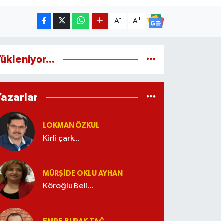
-
+
A
A
ükleniyor...
Yazarlar
LOKMAN ÖZKUL
Kirli çark...
MÜRŞIDE OKLU AYHAN
Köroğlu Beli...