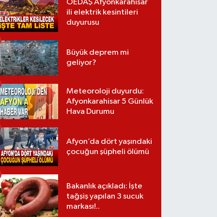
OEDAŞ Afyonkarahisar
ili elektrik kesintileri
duyurusu
Büyük deprem mi
geliyor?
Meteoroloji duyurdu:
Afyonkarahisar 5 Günlük
Hava Durumu
Afyon’da dört yaşındaki
çocuğun şüpheli ölümü
Bakanlık açıkladı: İşte
tağşiş yapılan 3 sucuk
markası!..