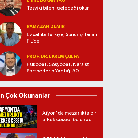
EMRE BURAK TAĞ
Teşviki bilen, geleceği okur
RAMAZAN DEMİR
Ev sahibi Türkiye; Sunum/Tanım
FİL’ce
PROF. DR. EKREM ÇULFA
Psikopat, Sosyopat, Narsist
Partnerlerin Yaptığı 50
Manipülasyon
En Çok Okunanlar
Afyon'da mezarlıkta bir
erkek cesedi bulundu