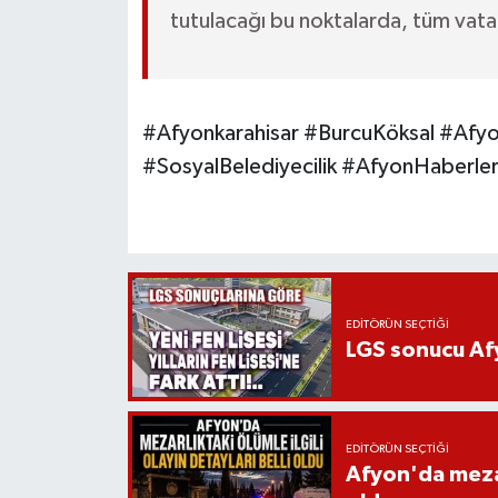
tutulacağı bu noktalarda, tüm vatan
#Afyonkarahisar #BurcuKöksal #Afyo
#SosyalBelediyecilik #AfyonHaberleri
EDITÖRÜN SEÇTIĞI
LGS sonucu Afy
EDITÖRÜN SEÇTIĞI
Afyon'da mezarl