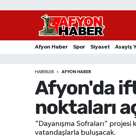
Afyon Haber
Siyaset
Afyon Haber
Spor
Siyaset
Asayiş 
Spor
Asayiş Yaşam
HABERLER
AFYON HABER
Afyon'da if
Sağlık
noktaları a
Eğitim
Sivil Toplum
"Dayanışma Sofraları" projesi 
Ekonomi
vatandaşlarla buluşacak.