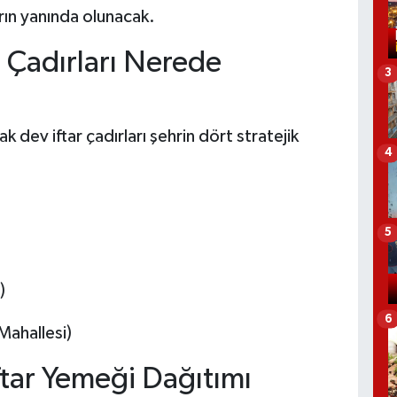
arın yanında olunacak.
r Çadırları Nerede
3
dev iftar çadırları şehrin dört stratejik
4
5
)
6
Mahallesi)
ftar Yemeği Dağıtımı