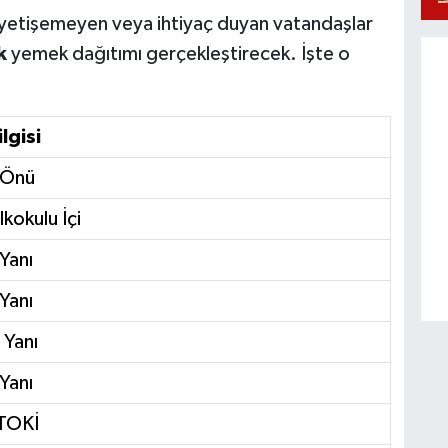
ne yetişemeyen veya ihtiyaç duyan vatandaşlar
k
yemek dağıtımı gerçekleştirecek. İşte o
lgisi
 Önü
lkokulu İçi
Yanı
Yanı
 Yanı
Yanı
 TOKİ