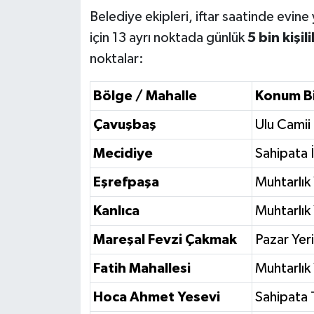
Belediye ekipleri, iftar saatinde evi
için 13 ayrı noktada günlük
5 bin kişili
noktalar:
Bölge / Mahalle
Konum Bi
Çavuşbaş
Ulu Camii
Mecidiye
Sahipata İ
Eşrefpaşa
Muhtarlık 
Kanlıca
Muhtarlık 
Mareşal Fevzi Çakmak
Pazar Yeri
Fatih Mahallesi
Muhtarlık 
Hoca Ahmet Yesevi
Sahipata