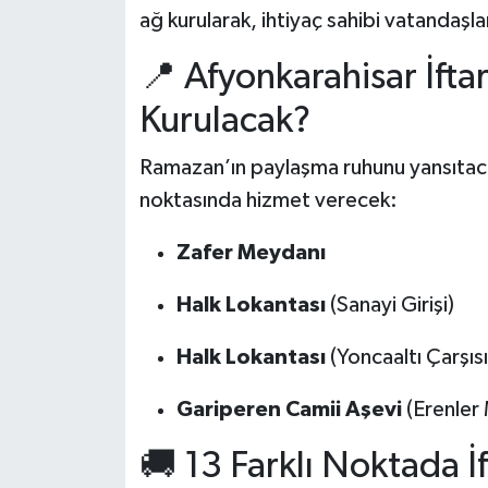
ağ kurularak, ihtiyaç sahibi vatandaşl
📍 Afyonkarahisar İfta
Kurulacak?
Ramazan’ın paylaşma ruhunu yansıtacak 
noktasında hizmet verecek:
Zafer Meydanı
Halk Lokantası
(Sanayi Girişi)
Halk Lokantası
(Yoncaaltı Çarşısı
Gariperen Camii Aşevi
(Erenler 
🚚 13 Farklı Noktada İ