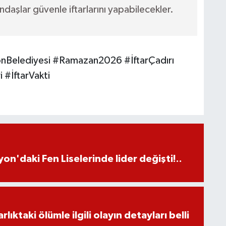
daşlar güvenle iftarlarını yapabilecekler.
nBelediyesi #Ramazan2026 #İftarÇadırı
 #İftarVakti
on'daki Fen Liselerinde lider değişti!..
ıktaki ölümle ilgili olayın detayları belli