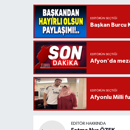
EDITÖRÜN SEÇTIĞI
Başkan Burcu K
EDITÖRÜN SEÇTIĞI
Afyon'da mezar
EDITÖRÜN SEÇTIĞI
Afyonlu Milli 
EDITÖR HAKKINDA