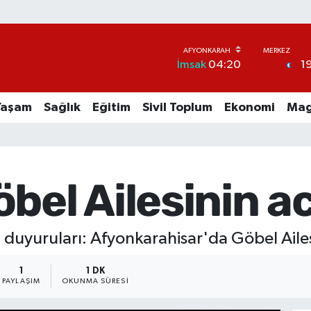
1
İmsak
04:20
Yaşam
Sağlık
Eğitim
Sivil Toplum
Ekonomi
Mag
bel Ailesinin a
 duyuruları: Afyonkarahisar'da Göbel Ailes
1
1 DK
PAYLAŞIM
OKUNMA SÜRESI