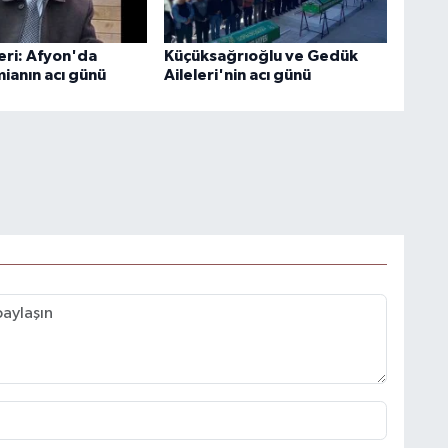
eri: Afyon'da
Küçüksağrıoğlu ve Gedük
ianın acı günü
Aileleri'nin acı günü