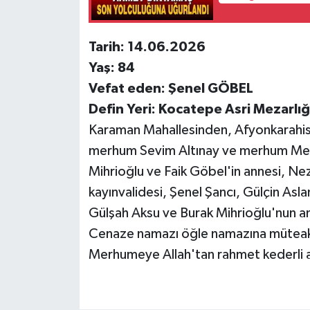
Tarih: 14.06.2026
Yaş: 84
Vefat eden: Şenel GÖBEL
Defin Yeri: Kocatepe Asri Mezarlığı
Karaman Mahallesinden, Afyonkarahis
merhum Sevim Altınay ve merhum Meti
Mihrioğlu ve Faik Göbel'in annesi, Nez
kayınvalidesi, Şenel Şancı, Gülçin As
Gülşah Aksu ve Burak Mihrioğlu'nun an
Cenaze namazı öğle namazına müteakip
Merhumeye Allah'tan rahmet kederli ail