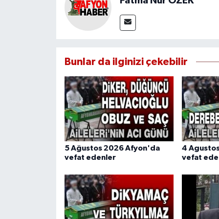
Fatma Nur ÖZEK
Bunlar da ilginizi çekebilir
5 Ağustos 2026 Afyon'da
4 Agusto
vefat edenler
vefat ede