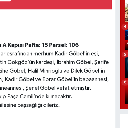
4
 A Kapısı Pafta: 15 Parsel: 106
ar eşrafından merhum Kadir Göbel'in eşi,
5
n Gökgöz'ün kardeşi, İbrahim Göbel, Şerife
ihe Göbel, Halil Mihrioğlu ve Dilek Göbel'in
lan, Kadir Göbel ve Ebrar Göbel'in babaannesi,
6
neannesi, Şenel Göbel vefat etmiştir.
 Paşa Camii'nde kılınacaktır.
esine başsağlığı dileriz.