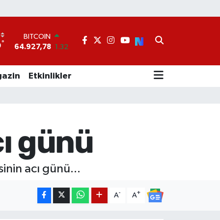
BITCOIN
64.927,78
1.32
°
9
DOLAR
47,5894
0.08
EURO
azin
Etkinlikler
55,0398
-0.02
STERLİN
64,1581
0.16
GRAM ALTIN
6527.85
0.54
cı günü
BİST100
13.703
11
inin acı günü...
-
+
A
A