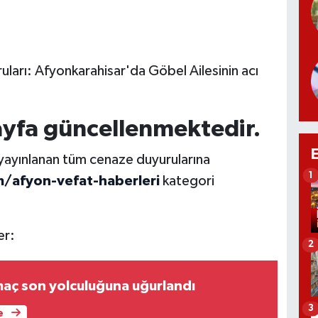
uları: Afyonkarahisar'da Göbel Ailesinin acı
ayfa güncellenmektedir.
 yayınlanan tüm cenaze duyurularına
1
/afyon-vefat-haberleri
kategori
er:
2
aç son yolculuğuna uğurlandı
3
e