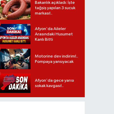
Bakanlık açıkladı: İşte
tağşiş yapılan 3 sucuk
markası!..
Afyon'da Aileler
Arasındaki Husumet
Kanlı Bitti
Motorine dev indirim!..
Pompaya yansıyacak
Afyon'da gece yarısı
sokak kavgası!..