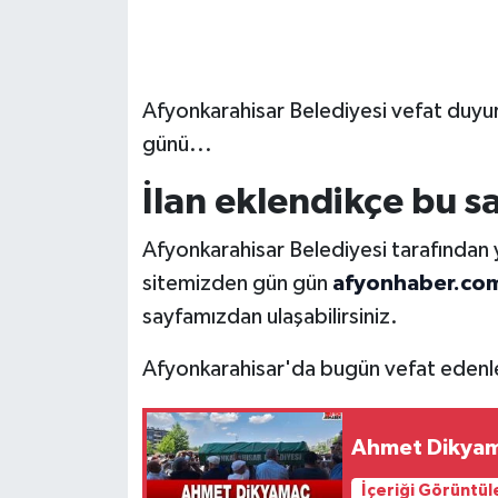
Afyonkarahisar Belediyesi vefat duyur
günü...
İlan eklendikçe bu s
Afyonkarahisar Belediyesi tarafından
sitemizden gün gün
afyonhaber.com
sayfamızdan ulaşabilirsiniz.
Afyonkarahisar'da bugün vefat edenl
Ahmet Dikyam
İçeriği Görüntül