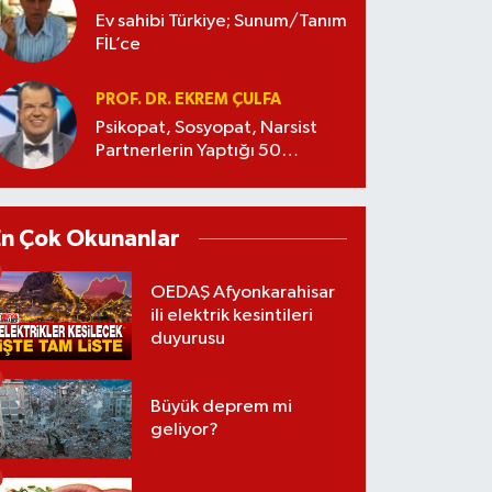
Ev sahibi Türkiye; Sunum/Tanım
FİL’ce
PROF. DR. EKREM ÇULFA
Psikopat, Sosyopat, Narsist
Partnerlerin Yaptığı 50
Manipülasyon
En Çok Okunanlar
OEDAŞ Afyonkarahisar
ili elektrik kesintileri
duyurusu
Büyük deprem mi
geliyor?