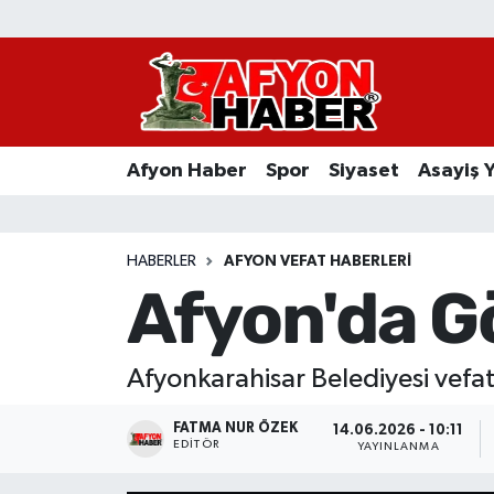
Afyon Haber
Siyaset
Afyon Haber
Spor
Siyaset
Asayiş 
Spor
Asayiş Yaşam
HABERLER
AFYON VEFAT HABERLERI
Afyon'da Gö
Sağlık
Eğitim
Afyonkarahisar Belediyesi vefat
Sivil Toplum
FATMA NUR ÖZEK
14.06.2026 - 10:11
EDITÖR
YAYINLANMA
Ekonomi