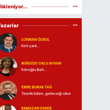
ükleniyor...
Yazarlar
LOKMAN ÖZKUL
Kirli çark...
MÜRŞIDE OKLU AYHAN
Köroğlu Beli...
EMRE BURAK TAĞ
Teşviki bilen, geleceği okur
RAMAZAN DEMİR