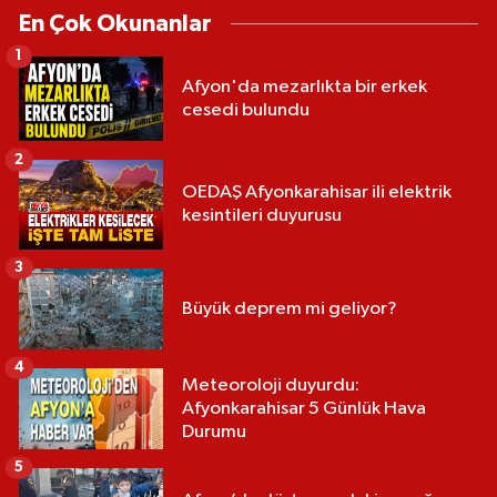
En Çok Okunanlar
1
Afyon'da mezarlıkta bir erkek
cesedi bulundu
2
OEDAŞ Afyonkarahisar ili elektrik
kesintileri duyurusu
3
Büyük deprem mi geliyor?
4
Meteoroloji duyurdu:
Afyonkarahisar 5 Günlük Hava
Durumu
5