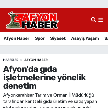
Afyon Haber
Siyaset
Afyon Haber
Spor
Siyaset
Asayiş Yaşam
S
Spor
Asayiş Yaşam
HABERLER
AFYON HABER
Afyon'da gıda
Sağlık
işletmelerine yönelik
Eğitim
denetim
Sivil Toplum
Afyonkarahisar Tarım ve Orman İl Müdürlüğü
tarafından kentteki gıda üretim ve satış yapan
Ekonomi
işletmelere yönelik denetim gerçekleştirildi.