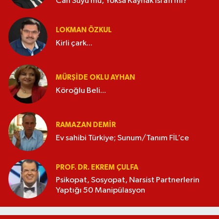
Can Suyu mu, Yoksa Kaynak İsrafı mı?
LOKMAN ÖZKUL
Kirli çark...
MÜRŞIDE OKLU AYHAN
Köroğlu Beli...
RAMAZAN DEMİR
Ev sahibi Türkiye; Sunum/Tanım FİL’ce
PROF. DR. EKREM ÇULFA
Psikopat, Sosyopat, Narsist Partnerlerin
Yaptığı 50 Manipülasyon