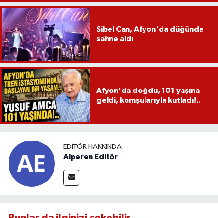
Sibel Can, Afyon'da düğünde
sahne aldı
Afyon'da doğdu, 101 yaşına
geldi, komşularıyla kutladı!..
EDITÖR HAKKINDA
Alperen Editör
Bunlar da ilginizi çekebilir