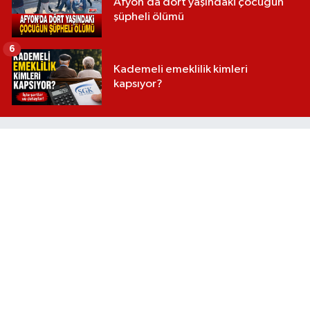
Afyon’da dört yaşındaki çocuğun
şüpheli ölümü
6
Kademeli emeklilik kimleri
kapsıyor?