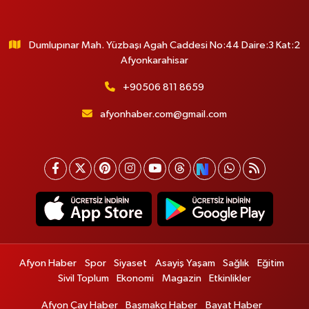
Dumlupınar Mah. Yüzbaşı Agah Caddesi No:44 Daire:3 Kat:2
Afyonkarahisar
+90506 811 8659
afyonhaber.com@gmail.com
Afyon Haber
Spor
Siyaset
Asayiş Yaşam
Sağlık
Eğitim
Sivil Toplum
Ekonomi
Magazin
Etkinlikler
Afyon Çay Haber
Başmakçı Haber
Bayat Haber