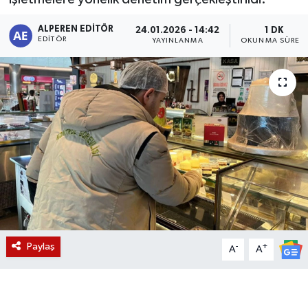
Magazin
ALPEREN EDITÖR
24.01.2026 - 14:42
1 DK
EDITÖR
YAYINLANMA
OKUNMA SÜRESI
Etkinlikler
Paylaş
-
+
A
A