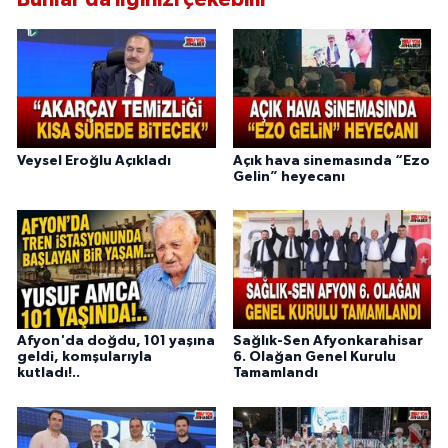
Veysel Eroğlu Açıkladı
Açık hava sinemasında “Ezo
Gelin” heyecanı
Afyon'da doğdu, 101 yaşına
Sağlık-Sen Afyonkarahisar
geldi, komşularıyla
6. Olağan Genel Kurulu
kutladı!..
Tamamlandı