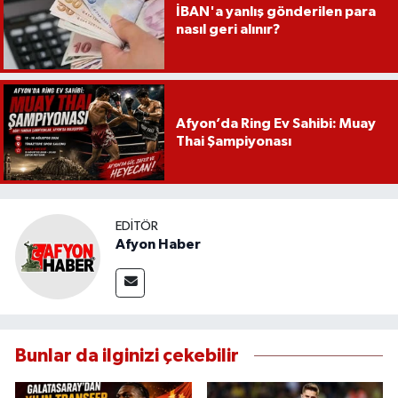
İBAN'a yanlış gönderilen para
nasıl geri alınır?
Afyon’da Ring Ev Sahibi: Muay
Thai Şampiyonası
EDITÖR
Afyon Haber
Bunlar da ilginizi çekebilir