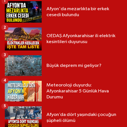
1
Afyon'da mezarlıkta bir erkek
cesedi bulundu
2
OEDAŞ Afyonkarahisar ili elektrik
kesintileri duyurusu
3
Büyük deprem mi geliyor?
4
Meteoroloji duyurdu:
Afyonkarahisar 5 Günlük Hava
Durumu
5
Afyon’da dört yaşındaki çocuğun
şüpheli ölümü