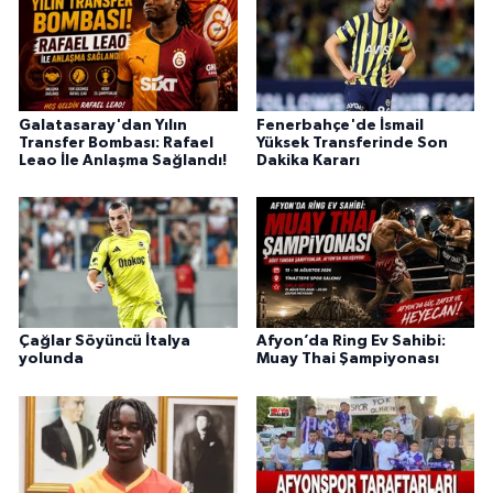
Galatasaray'dan Yılın
Fenerbahçe'de İsmail
Transfer Bombası: Rafael
Yüksek Transferinde Son
Leao İle Anlaşma Sağlandı!
Dakika Kararı
Çağlar Söyüncü İtalya
Afyon’da Ring Ev Sahibi:
yolunda
Muay Thai Şampiyonası