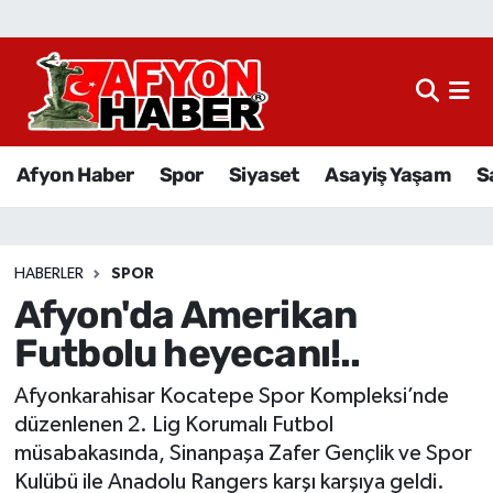
Afyon Haber
Siyaset
Afyon Haber
Spor
Siyaset
Asayiş Yaşam
S
Spor
Asayiş Yaşam
HABERLER
SPOR
Afyon'da Amerikan
Sağlık
Futbolu heyecanı!..
Eğitim
Afyonkarahisar Kocatepe Spor Kompleksi’nde
Sivil Toplum
düzenlenen 2. Lig Korumalı Futbol
müsabakasında, Sinanpaşa Zafer Gençlik ve Spor
Ekonomi
Kulübü ile Anadolu Rangers karşı karşıya geldi.