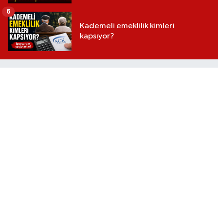
6
Kademeli emeklilik kimleri
kapsıyor?