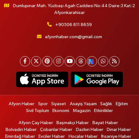
Dumlupınar Mah. Yüzbaşı Agah Caddesi No:44 Daire:3 Kat:2
Afyonkarahisar
+90506 811 8659
afyonhaber.com@gmail.com
Afyon Haber
Spor
Siyaset
Asayiş Yaşam
Sağlık
Eğitim
Sivil Toplum
Ekonomi
Magazin
Etkinlikler
Afyon Çay Haber
Başmakçı Haber
Bayat Haber
Bolvadin Haber
Çobanlar Haber
Dazkırı Haber
Dinar Haber
Emirdağ Haber
Evciler Haber
Hocalar Haber
İhsaniye Haber