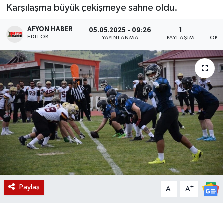
Karşılaşma büyük çekişmeye sahne oldu.
Magazin
AFYON HABER
05.05.2025 - 09:26
1
EDITÖR
YAYINLANMA
PAYLAŞIM
OKU
Etkinlikler
Paylaş
-
+
A
A