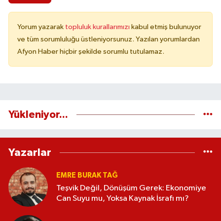
Yorum yazarak
topluluk kurallarımızı
kabul etmiş bulunuyor
ve tüm sorumluluğu üstleniyorsunuz. Yazılan yorumlardan
Afyon Haber hiçbir şekilde sorumlu tutulamaz.
Yükleniyor...
Yazarlar
EMRE BURAK TAĞ
Teşvik Değil, Dönüşüm Gerek: Ekonomiye
Can Suyu mu, Yoksa Kaynak İsrafı mı?