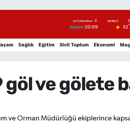
32
Akşam
20:09
Yaşam
Sağlık
Eğitim
Sivil Toplum
Ekonomi
Mag
göl ve gölete b
rım ve Orman Müdürlüğü ekiplerince kapsa