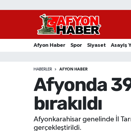
Afyon Haber
Siyaset
Afyon Haber
Spor
Siyaset
Asayiş 
Spor
Asayiş Yaşam
HABERLER
AFYON HABER
Afyonda 39 
Sağlık
bırakıldı
Eğitim
Sivil Toplum
Afyonkarahisar genelinde İl Ta
Ekonomi
gerçekleştirildi.