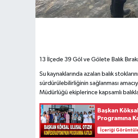
13 İlçede 39 Göl ve Gölete Balık Bırakı
Su kaynaklarında azalan balık stokların
sürdürülebilirliğinin sağlanması amacı
Müdürlüğü ekiplerince kapsamlı balıkla
Başkan Köksa
Programına Ka
İçeriği Görüntül