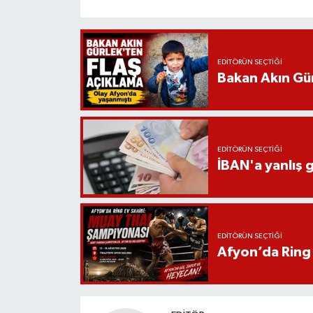
EDITÖRÜN SEÇTIĞI
Bakan Akın Gür
EDITÖRÜN SEÇTIĞI
İBAN'a yanlış g
EDITÖRÜN SEÇTIĞI
Afyon’da Ring 