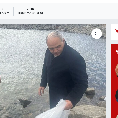
2
2 DK
YLAŞIM
OKUNMA SÜRESI
Y