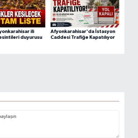
onkarahisar ili
Afyonkarahisar'da İstasyon
esintileri duyurusu
Caddesi Trafiğe Kapatılıyor