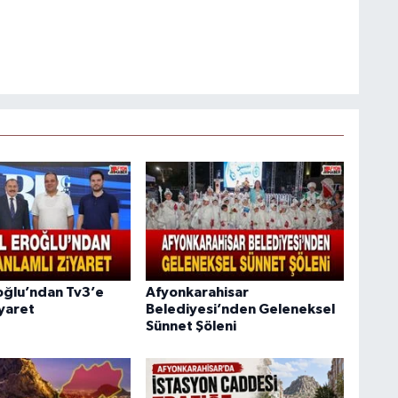
oğlu’ndan Tv3’e
Afyonkarahisar
iyaret
Belediyesi’nden Geleneksel
Sünnet Şöleni