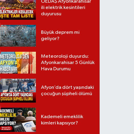
OEDAŞ Afyonkarahisar
ili elektrik kesintileri
duyurusu
Büyük deprem mi
geliyor?
Meteoroloji duyurdu:
Afyonkarahisar 5 Günlük
Hava Durumu
Afyon’da dört yaşındaki
çocuğun şüpheli ölümü
Kademeli emeklilik
kimleri kapsıyor?