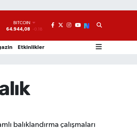
BITCOIN
64.944,08
-0.18
°
DOLAR
47,7436
0.18
EURO
55,2510
0.32
azin
Etkinlikler
STERLİN
64,4811
0.38
GRAM ALTIN
6660.55
0.03
BİST100
alık
13.779
-14
mlı balıklandırma çalışmaları