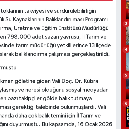
toklarının takviyesi ve sürdürülebilirliğin
ı Su Kaynaklarının Balıklandırılması Programı
3
tırma, Üretme ve Eğitim Enstitüsü Müdürlüğü
dilen 798.000 adet sazan yavrusu, İl Tarım ve
nde tarım müdürlüğü yetkililerince 13 ilçede
4
larak balıklandırma çalışması gerçekleştirildi.
urmuştu
5
kmen göletine giden Vali Doç. Dr. Kübra
aylaşmış ve neresi olduğunu sosyal medyadan
den bazı takipçiler gölde balık tutmaya
6
tması gerektiği talebinde bulunmuşlardı. Vali
anda daha çok balık temini için İl Tarım ve
ğını duyurmuştu. Bu kapsamda, 16 Ocak 2026