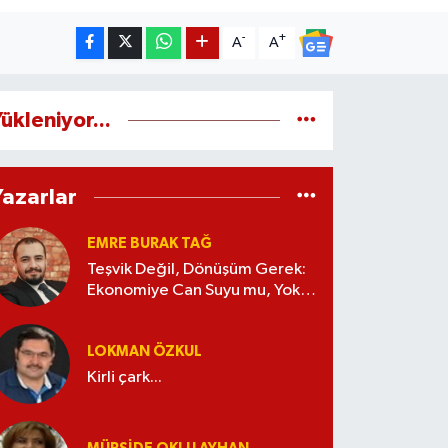
-
+
A
A
ükleniyor...
Yazarlar
EMRE BURAK TAĞ
Teşvik Değil, Dönüşüm Gerek:
Ekonomiye Can Suyu mu, Yoksa
Kaynak İsrafı mı?
LOKMAN ÖZKUL
Kirli çark...