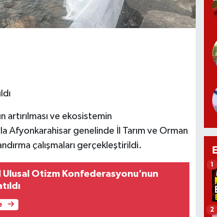
ldı
ın artırılması ve ekosistemin
yla Afyonkarahisar genelinde İl Tarım ve Orman
ndırma çalışmaları gerçekleştirildi.
1
l Ulusal Otizm Konfederasyonu’nun
tıldı
e
2