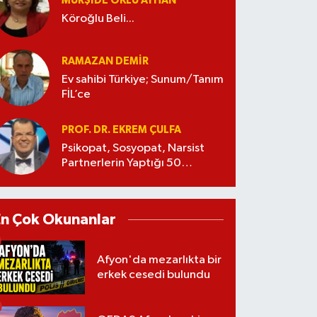
MÜRŞIDE OKLU AYHAN
Köroğlu Beli...
RAMAZAN DEMİR
Ev sahibi Türkiye; Sunum/Tanım
FİL’ce
PROF. DR. EKREM ÇULFA
Psikopat, Sosyopat, Narsist
Partnerlerin Yaptığı 50
Manipülasyon
En Çok Okunanlar
Afyon'da mezarlıkta bir
erkek cesedi bulundu