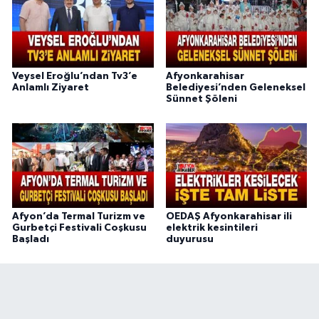
Veysel Eroğlu’ndan Tv3’e
Afyonkarahisar
Anlamlı Ziyaret
Belediyesi’nden Geleneksel
Sünnet Şöleni
Afyon’da Termal Turizm ve
OEDAŞ Afyonkarahisar ili
Gurbetçi Festivali Coşkusu
elektrik kesintileri
Başladı
duyurusu