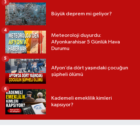
3
Büyük deprem mi geliyor?
4
Meteoroloji duyurdu:
Afyonkarahisar 5 Günlük Hava
Durumu
5
Afyon’da dört yaşındaki çocuğun
şüpheli ölümü
6
Kademeli emeklilik kimleri
kapsıyor?