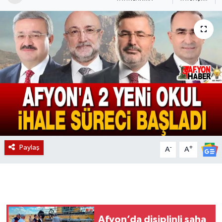
Magazin
Etkinlikler
Paylaş
-
+
A
A
Afyon’da disiplinli saha