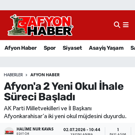
Afyon Haber
Siyaset
Afyon Haber
Spor
Siyaset
Asayiş Yaşam
S
Spor
Asayiş Yaşam
HABERLER
AFYON HABER
Afyon'a 2 Yeni Okul İhale
Sağlık
Süreci Başladı
Eğitim
AK Parti Milletvekilleri ve İl Başkanı
Sivil Toplum
Afyonkarahisar’a iki yeni okul müjdesini duyurdu.
HALIME NUR KAVAS
Ekonomi
02.07.2026 - 10:44
1
EDITÖR
YAYINLANMA
PAYLAŞIM