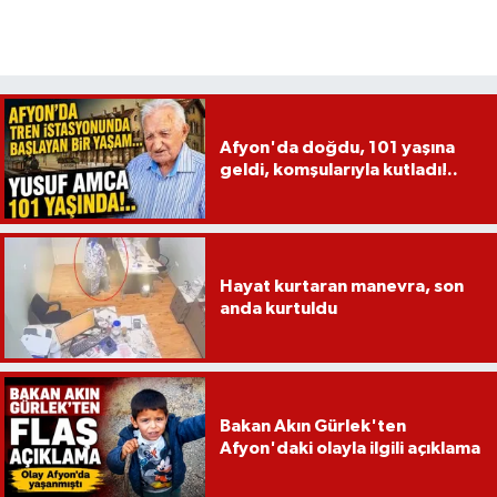
Afyon'da doğdu, 101 yaşına
geldi, komşularıyla kutladı!..
Hayat kurtaran manevra, son
anda kurtuldu
Bakan Akın Gürlek'ten
Afyon'daki olayla ilgili açıklama