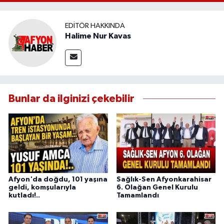
EDITÖR HAKKINDA
Halime Nur Kavas
Bunlar da ilginizi çekebilir
Afyon'da doğdu, 101 yaşına
Sağlık-Sen Afyonkarahisar
geldi, komşularıyla
6. Olağan Genel Kurulu
kutladı!..
Tamamlandı