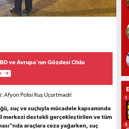
ABD ve Avrupa'nın Gözdesi Oldu
e
: Afyon Polisi Kuş Uçurtmadı!
1
üğü, suç ve suçluyla mücadele kapsamında
İl merkezi destekli gerçekleştirilen ve tüm
2
aması"nda araçlara ceza yağarken, suç