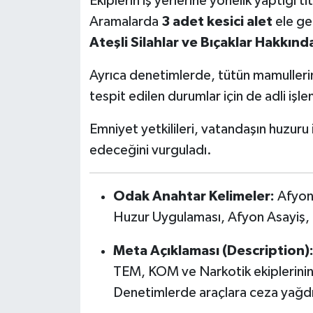
Ekiplerin iş yerlerine yönelik yaptığı t
Aramalarda
3 adet kesici alet
ele geç
Ateşli Silahlar ve Bıçaklar Hakkın
Ayrıca denetimlerde, tütün mamullerini
tespit edilen durumlar için de adli işle
Emniyet yetkilileri, vatandaşın huzuru iç
edeceğini vurguladı.
Odak Anahtar Kelimeler:
Afyonk
Huzur Uygulaması, Afyon Asayiş, T
Meta Açıklaması (Description)
TEM, KOM ve Narkotik ekiplerinin 
Denetimlerde araçlara ceza yağdı, k