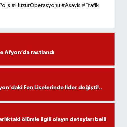
olis #HuzurOperasyonu #Asayiş #Trafik
ne Afyon’da rastlandı
on'daki Fen Liselerinde lider değişti!..
ıktaki ölümle ilgili olayın detayları belli