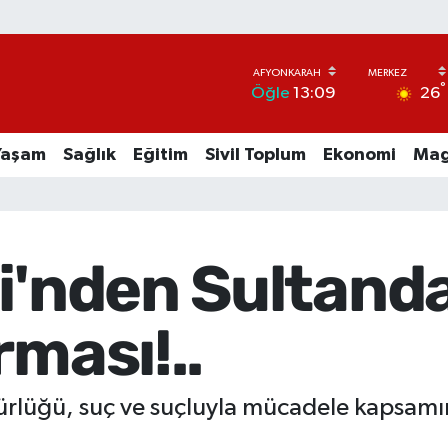
°
26
Öğle
13:09
Yaşam
Sağlık
Eğitim
Sivil Toplum
Ekonomi
Mag
i'nden Sultand
rması!..
ürlüğü, suç ve suçluyla mücadele kapsamın