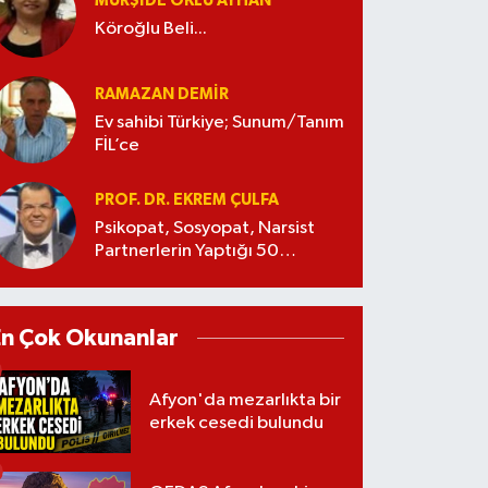
MÜRŞIDE OKLU AYHAN
Köroğlu Beli...
RAMAZAN DEMİR
Ev sahibi Türkiye; Sunum/Tanım
FİL’ce
PROF. DR. EKREM ÇULFA
Psikopat, Sosyopat, Narsist
Partnerlerin Yaptığı 50
Manipülasyon
En Çok Okunanlar
Afyon'da mezarlıkta bir
erkek cesedi bulundu