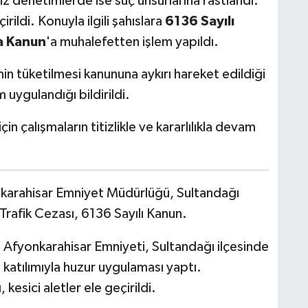
itiz denetimlerde ise suç unsurlarına rastlandı.
irildi. Konuyla ilgili şahıslara
6136 Sayılı
da Kanun
'a muhalefetten işlem yapıldı.
n tüketilmesi kanununa aykırı hareket edildiği
m uygulandığı bildirildi.
in çalışmaların titizlikle ve kararlılıkla devam
arahisar Emniyet Müdürlüğü, Sultandağı
rafik Cezası, 6136 Sayılı Kanun.
:
Afyonkarahisar Emniyeti, Sultandağı ilçesinde
katılımıyla huzur uygulaması yaptı.
esici aletler ele geçirildi.