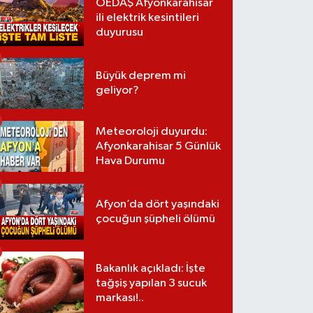
OEDAŞ Afyonkarahisar
ili elektrik kesintileri
duyurusu
Büyük deprem mi
geliyor?
Meteoroloji duyurdu:
Afyonkarahisar 5 Günlük
Hava Durumu
Afyon’da dört yaşındaki
çocuğun şüpheli ölümü
Bakanlık açıkladı: İşte
tağşiş yapılan 3 sucuk
markası!..