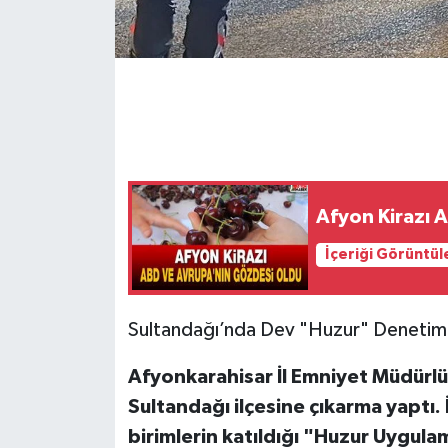
Afyon Kirazı 
İçeriği Görüntül
Sultandağı’nda Dev "Huzur" Denetimi
Afyonkarahisar İl Emniyet Müdürl
Sultandağı ilçesine çıkarma yaptı. 
birimlerin katıldığı "Huzur Uygul