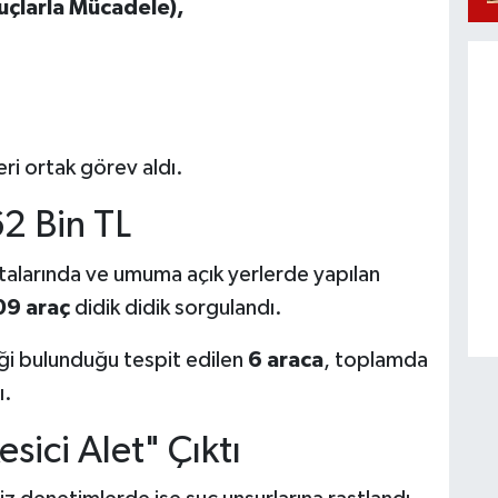
uçlarla Mücadele),
eri ortak görev aldı.
62 Bin TL
ktalarında ve umuma açık yerlerde yapılan
09 araç
didik didik sorgulandı.
liği bulunduğu tespit edilen
6 araca
, toplamda
ı.
sici Alet" Çıktı