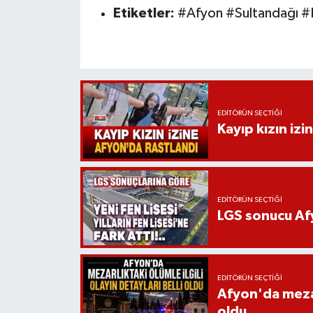
Etiketler:
#Afyon #Sultandağı #P
EDITÖRÜN SEÇTIĞI
Kayıp kızın izi
EDITÖRÜN SEÇTIĞI
LGS sonucu Afy
EDITÖRÜN SEÇTIĞI
Afyon'da mezarl
oldu