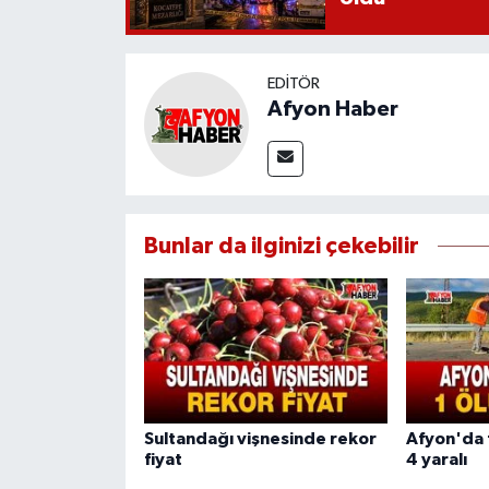
EDITÖR
Afyon Haber
Bunlar da ilginizi çekebilir
Sultandağı vişnesinde rekor
Afyon'da f
fiyat
4 yaralı