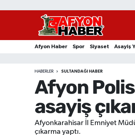
Afyon Haber
Siyaset
Afyon Haber
Spor
Siyaset
Asayiş 
Spor
Asayiş Yaşam
HABERLER
SULTANDAĞI HABER
Afyon Polis
Sağlık
asayiş çıka
Eğitim
Sivil Toplum
Afyonkarahisar İl Emniyet Müd
Ekonomi
çıkarma yaptı.