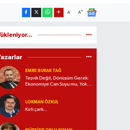
-
+
A
A
ükleniyor...
Yazarlar
EMRE BURAK TAĞ
Teşvik Değil, Dönüşüm Gerek:
Ekonomiye Can Suyu mu, Yoksa
Kaynak İsrafı mı?
LOKMAN ÖZKUL
Kirli çark...