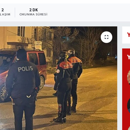
2
2 DK
YLAŞIM
OKUNMA SÜRESI
Y