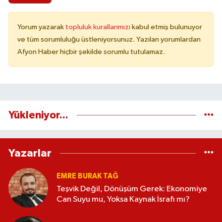
Yorum yazarak
topluluk kurallarımızı
kabul etmiş bulunuyor
ve tüm sorumluluğu üstleniyorsunuz. Yazılan yorumlardan
Afyon Haber hiçbir şekilde sorumlu tutulamaz.
Yükleniyor...
Yazarlar
EMRE BURAK TAĞ
Teşvik Değil, Dönüşüm Gerek: Ekonomiye
Can Suyu mu, Yoksa Kaynak İsrafı mı?