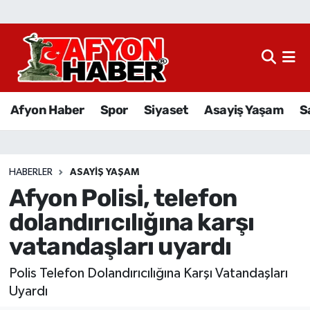
Afyon Haber
Siyaset
Afyon Haber
Spor
Siyaset
Asayiş Yaşam
S
Spor
Asayiş Yaşam
HABERLER
ASAYIŞ YAŞAM
Afyon Polisİ, telefon
Sağlık
dolandırıcılığına karşı
Eğitim
vatandaşları uyardı
Sivil Toplum
Polis Telefon Dolandırıcılığına Karşı Vatandaşları
Uyardı
Ekonomi