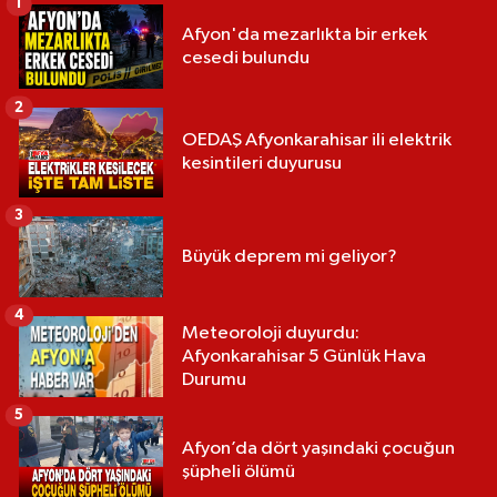
1
Afyon'da mezarlıkta bir erkek
cesedi bulundu
2
OEDAŞ Afyonkarahisar ili elektrik
kesintileri duyurusu
3
Büyük deprem mi geliyor?
4
Meteoroloji duyurdu:
Afyonkarahisar 5 Günlük Hava
Durumu
5
Afyon’da dört yaşındaki çocuğun
şüpheli ölümü