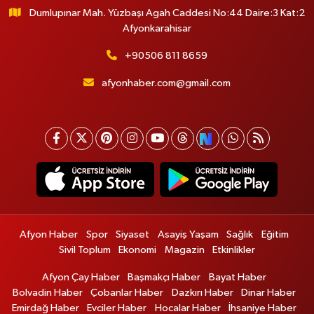
Dumlupınar Mah. Yüzbaşı Agah Caddesi No:44 Daire:3 Kat:2
Afyonkarahisar
+90506 811 8659
afyonhaber.com@gmail.com
Afyon Haber
Spor
Siyaset
Asayiş Yaşam
Sağlık
Eğitim
Sivil Toplum
Ekonomi
Magazin
Etkinlikler
Afyon Çay Haber
Başmakçı Haber
Bayat Haber
Bolvadin Haber
Çobanlar Haber
Dazkırı Haber
Dinar Haber
Emirdağ Haber
Evciler Haber
Hocalar Haber
İhsaniye Haber