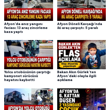
Afyon’da anız yangını
Afyon Döneli Kavşağı’nda
faciası: 13 araç zincirleme
iki araç çarpıştı: 5 yaralı
kaza yaptı
Yolcu otobüsünün çarptığı
Bakan Akın Gürlek'ten
kamyonet sürücüsü
Afyon'daki olayla ilgili
hayatını kaybetti
açıklama