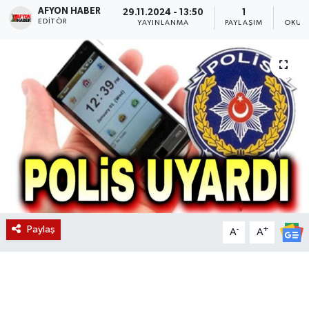
AFYON HABER
29.11.2024 - 13:50
1
EDITÖR
Magazin
YAYINLANMA
PAYLAŞIM
OKUN
Etkinlikler
Paylaş
-
+
A
A