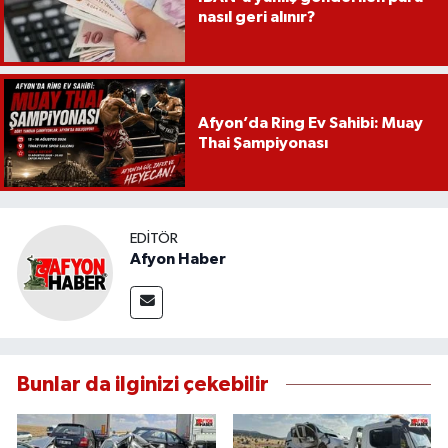
nasıl geri alınır?
Afyon’da Ring Ev Sahibi: Muay
Thai Şampiyonası
EDITÖR
Afyon Haber
Bunlar da ilginizi çekebilir