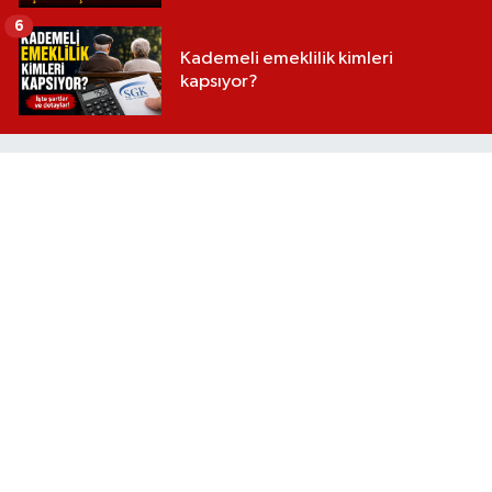
6
Kademeli emeklilik kimleri
kapsıyor?