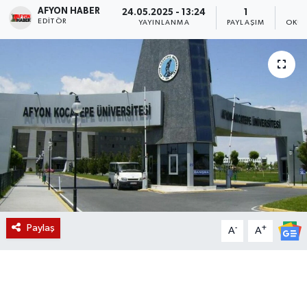
AFYON HABER
24.05.2025 - 13:24
1
EDITÖR
Magazin
YAYINLANMA
PAYLAŞIM
OKUN
Etkinlikler
Paylaş
-
+
A
A