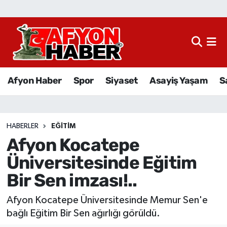
Afyon Haber
Siyaset
Afyon Haber
Spor
Siyaset
Asayiş Yaşam
S
Spor
Asayiş Yaşam
HABERLER
EĞITIM
Afyon Kocatepe
Sağlık
Üniversitesinde Eğitim
Eğitim
Bir Sen imzası!..
Sivil Toplum
Afyon Kocatepe Üniversitesinde Memur Sen'e
bağlı Eğitim Bir Sen ağırlığı görüldü.
Ekonomi