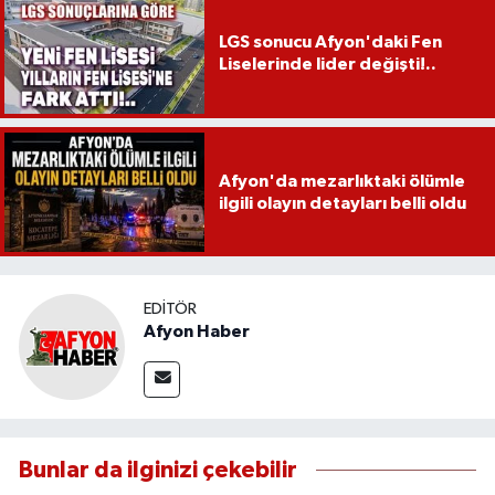
LGS sonucu Afyon'daki Fen
Liselerinde lider değişti!..
Afyon'da mezarlıktaki ölümle
ilgili olayın detayları belli oldu
EDITÖR
Afyon Haber
Bunlar da ilginizi çekebilir