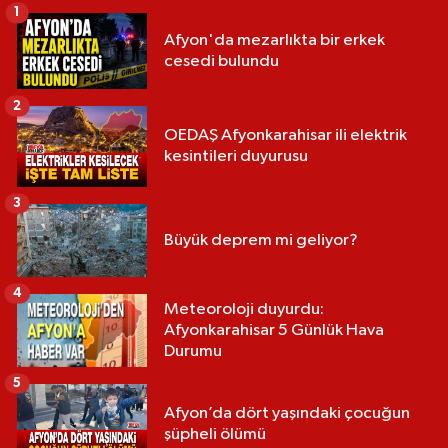
1
Afyon'da mezarlıkta bir erkek
cesedi bulundu
2
OEDAŞ Afyonkarahisar ili elektrik
kesintileri duyurusu
3
Büyük deprem mi geliyor?
4
Meteoroloji duyurdu:
Afyonkarahisar 5 Günlük Hava
Durumu
5
Afyon’da dört yaşındaki çocuğun
şüpheli ölümü