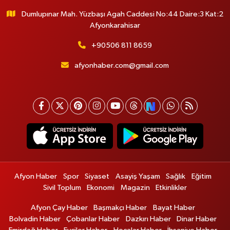
Dumlupınar Mah. Yüzbaşı Agah Caddesi No:44 Daire:3 Kat:2
Afyonkarahisar
+90506 811 8659
afyonhaber.com@gmail.com
Afyon Haber
Spor
Siyaset
Asayiş Yaşam
Sağlık
Eğitim
Sivil Toplum
Ekonomi
Magazin
Etkinlikler
Afyon Çay Haber
Başmakçı Haber
Bayat Haber
Bolvadin Haber
Çobanlar Haber
Dazkırı Haber
Dinar Haber