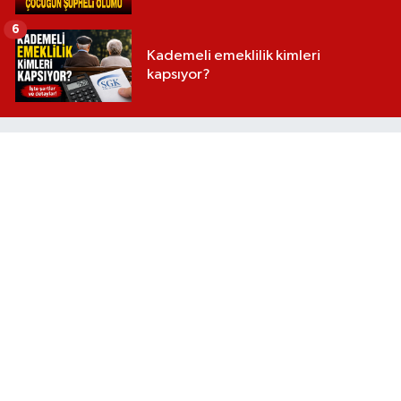
6
Kademeli emeklilik kimleri
kapsıyor?