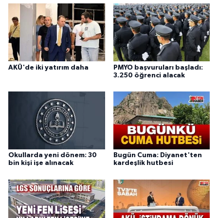
AKÜ'de iki yatırım daha
PMYO başvuruları başladı:
3.250 öğrenci alacak
Okullarda yeni dönem: 30
Bugün Cuma: Diyanet'ten
bin kişi işe alınacak
kardeşlik hutbesi