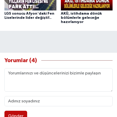
LGS sonucu Afyon'daki Fen
AKÜ, istihdama dönük
Liselerinde lider değişti!..
bölümlerle geleceğe
hazırlanıyor
Yorumlar (4)
Gönder