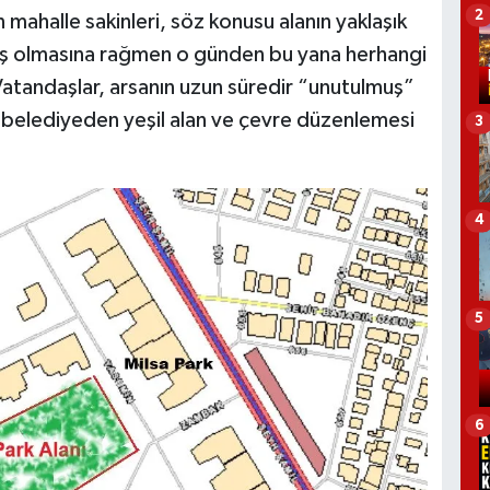
2
halle sakinleri, söz konusu alanın yaklaşık
lmiş olmasına rağmen o günden bu yana herhangi
Vatandaşlar, arsanın uzun süredir “unutulmuş”
k belediyeden yeşil alan ve çevre düzenlemesi
3
4
5
6