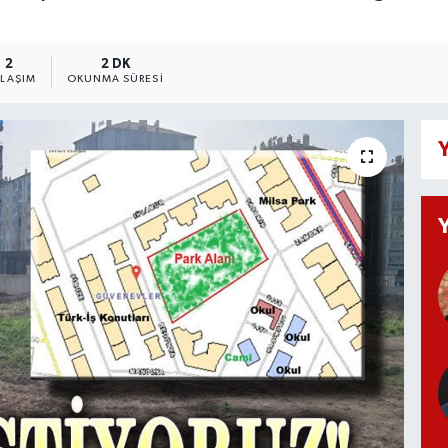
2
2 DK
YLAŞIM
OKUNMA SÜRESI
Y