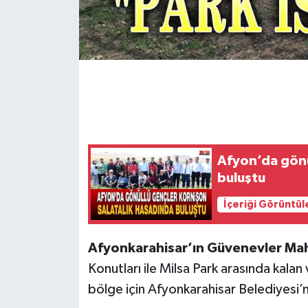
Afyon’da gönü
buluştu
İçeriği Görüntül
Afyonkarahisar’ın Güvenevler Mah
Konutları ile Milsa Park arasında kalan 
bölge için Afyonkarahisar Belediyesi’