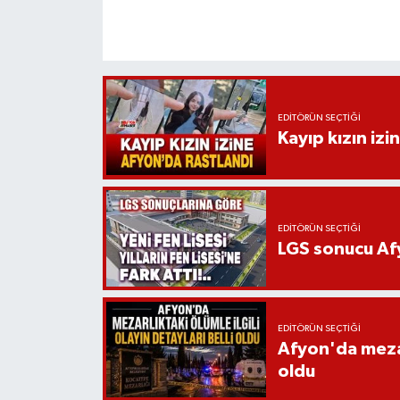
EDITÖRÜN SEÇTIĞI
Kayıp kızın izi
EDITÖRÜN SEÇTIĞI
LGS sonucu Afy
EDITÖRÜN SEÇTIĞI
Afyon'da mezarl
oldu