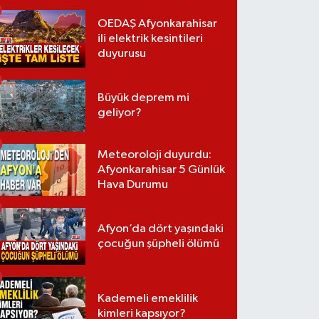
OEDAŞ Afyonkarahisar
ili elektrik kesintileri
duyurusu
Büyük deprem mi
geliyor?
Meteoroloji duyurdu:
Afyonkarahisar 5 Günlük
Hava Durumu
Afyon’da dört yaşındaki
çocuğun şüpheli ölümü
Kademeli emeklilik
kimleri kapsıyor?