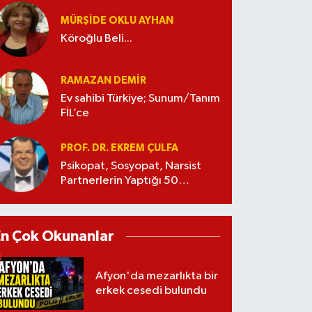
MÜRŞIDE OKLU AYHAN
Köroğlu Beli...
RAMAZAN DEMİR
Ev sahibi Türkiye; Sunum/Tanım
FİL’ce
PROF. DR. EKREM ÇULFA
Psikopat, Sosyopat, Narsist
Partnerlerin Yaptığı 50
Manipülasyon
En Çok Okunanlar
Afyon'da mezarlıkta bir
erkek cesedi bulundu