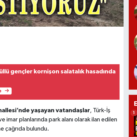
llü gençler kornişon salatalık hasadında
e
allesi’nde yaşayan vatandaşlar
, Türk-İş
1
ve imar planlarında park alanı olarak ilan edilen
ne çağrıda bulundu.