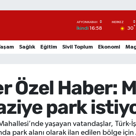
°
30
İkindi
16:58
Yaşam
Sağlık
Eğitim
Sivil Toplum
Ekonomi
Mag
r Özel Haber: M
aziye park istiyo
hallesi’nde yaşayan vatandaşlar, Türk-İş K
nda park alanı olarak ilan edilen bölge içi