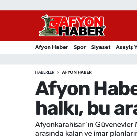
Afyon Haber
Siyaset
Afyon Haber
Spor
Siyaset
Asayiş 
Spor
Asayiş Yaşam
HABERLER
AFYON HABER
Afyon Habe
Sağlık
halkı, bu ar
Eğitim
Sivil Toplum
Afyonkarahisar’ın Güvenevler Ma
Ekonomi
arasında kalan ve imar planları