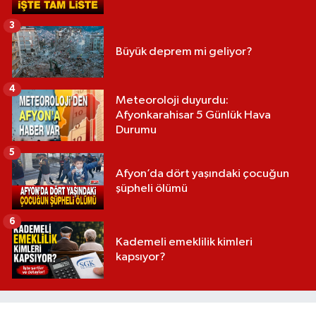
3
Büyük deprem mi geliyor?
4
Meteoroloji duyurdu:
Afyonkarahisar 5 Günlük Hava
Durumu
5
Afyon’da dört yaşındaki çocuğun
şüpheli ölümü
6
Kademeli emeklilik kimleri
kapsıyor?