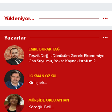
Yükleniyor...
Yazarlar
EMRE BURAK TAĞ
Teşvik Değil, Dönüşüm Gerek: Ekonomiye
Can Suyu mu, Yoksa Kaynak İsrafı mı?
LOKMAN ÖZKUL
Kirli çark...
MÜRŞIDE OKLU AYHAN
Köroğlu Beli...