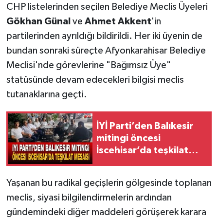
CHP listelerinden seçilen Belediye Meclis Üyeleri
Gökhan Günal
ve
Ahmet Akkent
'in
partilerinden ayrıldığı bildirildi. Her iki üyenin de
bundan sonraki süreçte Afyonkarahisar Belediye
Meclisi'nde görevlerine "Bağımsız Üye"
statüsünde devam edecekleri bilgisi meclis
tutanaklarına geçti.
İYİ Parti’den Balıkesir
mitingi öncesi
İscehisar’da teşkilat
mesaisi
Yaşanan bu radikal geçişlerin gölgesinde toplanan
meclis, siyasi bilgilendirmelerin ardından
gündemindeki diğer maddeleri görüşerek karara