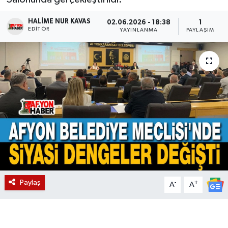
Magazin
HALIME NUR KAVAS
02.06.2026 - 18:38
1
EDITÖR
YAYINLANMA
PAYLAŞIM
Etkinlikler
Paylaş
-
+
A
A