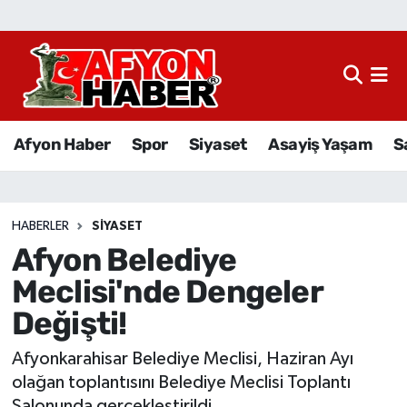
Afyon Haber
Siyaset
Afyon Haber
Spor
Siyaset
Asayiş Yaşam
S
Spor
Asayiş Yaşam
HABERLER
SIYASET
Afyon Belediye
Sağlık
Meclisi'nde Dengeler
Eğitim
Değişti!
Sivil Toplum
Afyonkarahisar Belediye Meclisi, Haziran Ayı
olağan toplantısını Belediye Meclisi Toplantı
Ekonomi
Salonunda gerçekleştirildi.