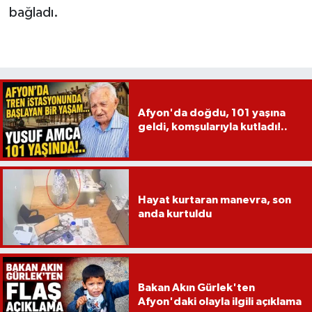
bağladı.
Afyon'da doğdu, 101 yaşına
geldi, komşularıyla kutladı!..
Hayat kurtaran manevra, son
anda kurtuldu
Bakan Akın Gürlek'ten
Afyon'daki olayla ilgili açıklama